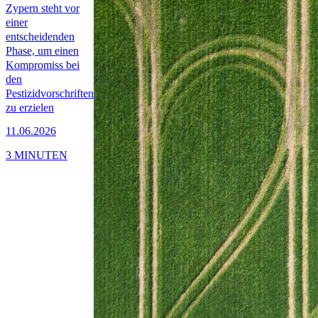
Zypern steht vor
einer
entscheidenden
Phase, um einen
Kompromiss bei
den
Pestizidvorschriften
zu erzielen
11.06.2026
3 MINUTEN