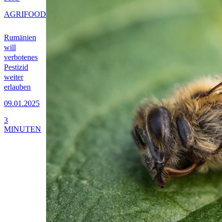
AGRIFOOD
Rumänien
will
verbotenes
Pestizid
weiter
erlauben
09.01.2025
3
MINUTEN