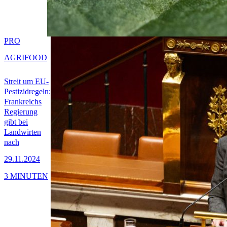
PRO
AGRIFOOD
Streit um EU-
Pestizidregeln:
Frankreichs
Regierung
gibt bei
Landwirten
nach
29.11.2024
3 MINUTEN