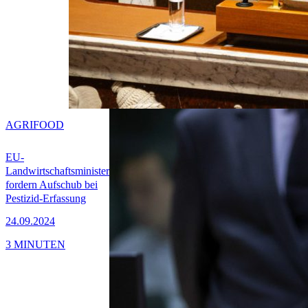
AGRIFOOD
EU-
Landwirtschaftsminister
fordern Aufschub bei
Pestizid-Erfassung
24.09.2024
3 MINUTEN