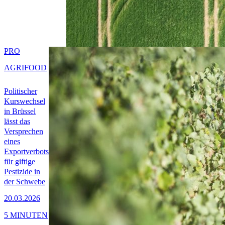
PRO
AGRIFOOD
Politischer
Kurswechsel
in Brüssel
lässt das
Versprechen
eines
Exportverbots
für giftige
Pestizide in
der Schwebe
20.03.2026
5 MINUTEN