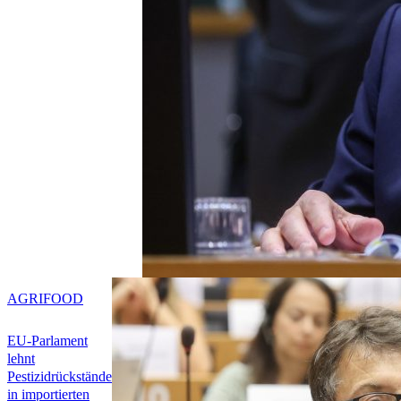
AGRIFOOD
EU-Parlament
lehnt
Pestizidrückstände
in importierten