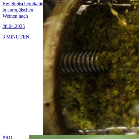
Ewigkeitschemikalie
in europäischen
Weinen nach
28.04.2025
3 MINUTEN
PRO