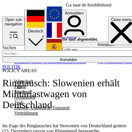
Ga naar de hoofdinhoud
Anmelden
Open sub
Close menu
English
navigation
Deutsch
Français
Sie sind abgemeldet.
Anmelden
Suchen
Licht aus
Español
Anmelden
Ukraine
Politik
Verteidigung
Rapporteur
Newsletters
Event
POLITIK
POLICY AREAS
Ringtausch: Slowenien erhält
Wirtschaft
Politik
Militärlastwagen von
Agrifood
Gesundheit
Deutschland
Tech
Energie, Umwelt & Transport
Verteidigung
Im Zuge des Ringtausches hat Slowenien von Deutschland gestern
(13. Dezember) vierzig von Rheinmetall hergestellte