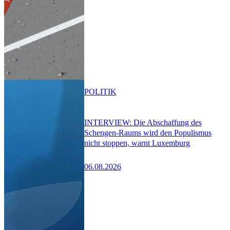
POLITIK
INTERVIEW: Die Abschaffung des
Schengen-Raums wird den Populismus
nicht stoppen, warnt Luxemburg
06.08.2026