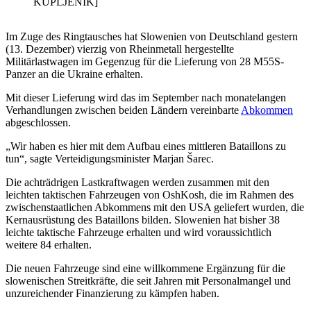
KUPLJENIK]
Im Zuge des Ringtausches hat Slowenien von Deutschland gestern
(13. Dezember) vierzig von Rheinmetall hergestellte
Militärlastwagen im Gegenzug für die Lieferung von 28 M55S-
Panzer an die Ukraine erhalten.
Mit dieser Lieferung wird das im September nach monatelangen
Verhandlungen zwischen beiden Ländern vereinbarte
Abkommen
abgeschlossen.
„Wir haben es hier mit dem Aufbau eines mittleren Bataillons zu
tun“, sagte Verteidigungsminister Marjan Šarec.
Die achträdrigen Lastkraftwagen werden zusammen mit den
leichten taktischen Fahrzeugen von OshKosh, die im Rahmen des
zwischenstaatlichen Abkommens mit den USA geliefert wurden, die
Kernausrüstung des Bataillons bilden. Slowenien hat bisher 38
leichte taktische Fahrzeuge erhalten und wird voraussichtlich
weitere 84 erhalten.
Die neuen Fahrzeuge sind eine willkommene Ergänzung für die
slowenischen Streitkräfte, die seit Jahren mit Personalmangel und
unzureichender Finanzierung zu kämpfen haben.