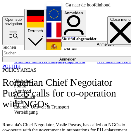
Ga naar de hoofdinhoud
Anmelden
Open sub
Close menu
English
navigation
Deutsch
Français
Sie sind abgemeldet.
Anmelden
Suchen
Licht aus
Español
Anmelden
Ukraine
Politik
Verteidigung
Rapporteur
Newsletters
Event
POLITIK
POLICY AREAS
Romanian Chief Negotiator
Wirtschaft
Politik
Puscas calls for co-operation
Agrifood
Gesundheit
with NGOs
Tech
Energie, Umwelt & Transport
Verteidigung
Romania's Chief Negotiator, Vasile Puscas, has called on NGOs to
co-operate with the government in preparations for EU enlargement.