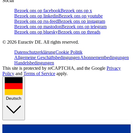
Social
Bezoek ons op facebook
Bezoek ons op x
Bezoek ons op linkedin
Bezoek ons op youtube
Bezoek ons op rss-feed
Bezoek ons op instagram
Bezoek ons op mastodon
Bezoek ons op telegram
Bezoek ons op bluesky
Bezoek ons op threads
©
2026
Euractiv DE. All rights reserved.
Datenschutzerklärung
Cookie Politik
Allgemeine Geschäftsbedingungen
Abonnementbedingungen
Handelsbedingungen
This site is protected by reCAPTCHA, and the Google
Privacy
Policy
and
Terms of Service
apply.
Deutsch