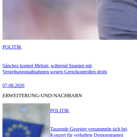
POLITIK
Sánchez kontert Meloni, während Spanien mit
Vergeltungsmaßnahmen wegen Grenzkontrollen droht
07.08.2026
ERWEITERUNG-UND-NACHBARN
POLITIK
Tausende Georgier versammeln sich bei
Konzert für verhaftete Demonstranten