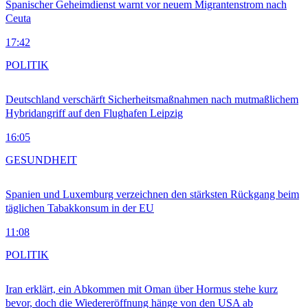
Spanischer Geheimdienst warnt vor neuem Migrantenstrom nach
Ceuta
17:42
POLITIK
Deutschland verschärft Sicherheitsmaßnahmen nach mutmaßlichem
Hybridangriff auf den Flughafen Leipzig
16:05
GESUNDHEIT
Spanien und Luxemburg verzeichnen den stärksten Rückgang beim
täglichen Tabakkonsum in der EU
11:08
POLITIK
Iran erklärt, ein Abkommen mit Oman über Hormus stehe kurz
bevor, doch die Wiedereröffnung hänge von den USA ab