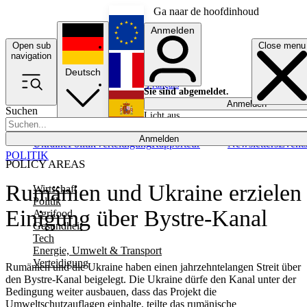
Ga naar de hoofdinhoud
Anmelden
Open sub
Close menu
English
navigation
Deutsch
Français
Sie sind abgemeldet.
Anmelden
Suchen
Licht aus
Español
Anmelden
Ukraine
Politik
Verteidigung
Rapporteur
Newsletters
Event
POLITIK
POLICY AREAS
Rumänien und Ukraine erzielen
Wirtschaft
Politik
Einigung über Bystre-Kanal
Agrifood
Gesundheit
Tech
Energie, Umwelt & Transport
Verteidigung
Rumänien und die Ukraine haben einen jahrzehntelangen Streit über
den Bystre-Kanal beigelegt. Die Ukraine dürfe den Kanal unter der
Bedingung weiter ausbauen, dass das Projekt die
Umweltschutzauflagen einhalte, teilte das rumänische