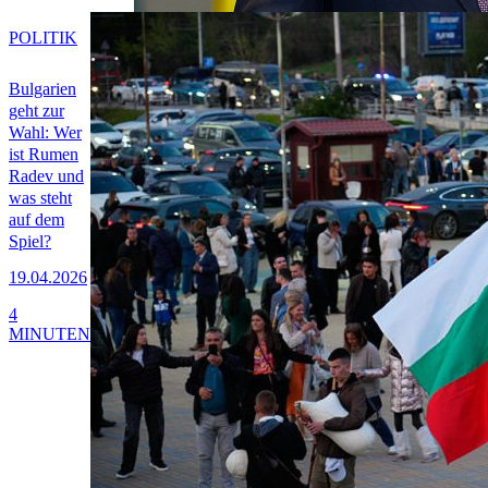
POLITIK
Bulgarien
geht zur
Wahl: Wer
ist Rumen
Radev und
was steht
auf dem
Spiel?
19.04.2026
4
MINUTEN