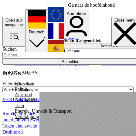
Ga naar de hoofdinhoud
Anmelden
Open sub
Close menu
English
navigation
Deutsch
Français
Sie sind abgemeldet.
Anmelden
Suchen
Licht aus
Español
Anmelden
Ukraine
Politik
Verteidigung
Rapporteur
Newsletters
Event
POLICY AREAS
RUMÄNIEN
Wirtschaft
Filter by section
Politik
Agrifood
VERTEIDIGUNG
Gesundheit
Tech
Energie, Umwelt & Transport
Rumänien schießt
Verteidigung
innerhalb von zwei
Tagen eine zweite
Drohne ab