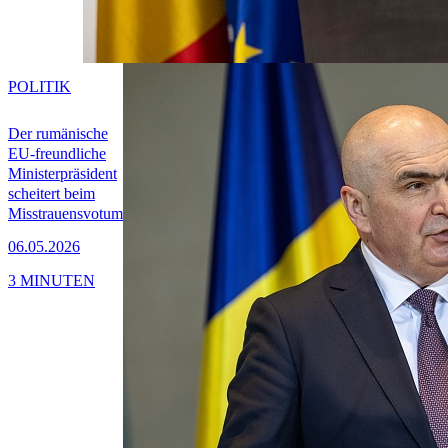
POLITIK
Der rumänische
EU-freundliche
Ministerpräsident
scheitert beim
Misstrauensvotum
06.05.2026
3 MINUTEN