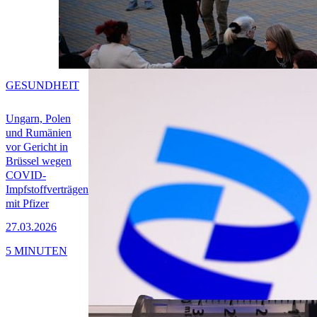
GESUNDHEIT
Ungarn, Polen
und Rumänien
vor Gericht in
Brüssel wegen
COVID-
Impfstoffverträgen
mit Pfizer
27.03.2026
5 MINUTEN