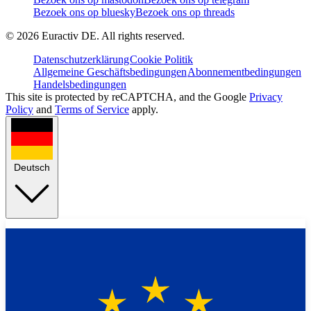
Bezoek ons op bluesky
Bezoek ons op threads
©
2026
Euractiv DE. All rights reserved.
Datenschutzerklärung
Cookie Politik
Allgemeine Geschäftsbedingungen
Abonnementbedingungen
Handelsbedingungen
This site is protected by reCAPTCHA, and the Google
Privacy
Policy
and
Terms of Service
apply.
Deutsch