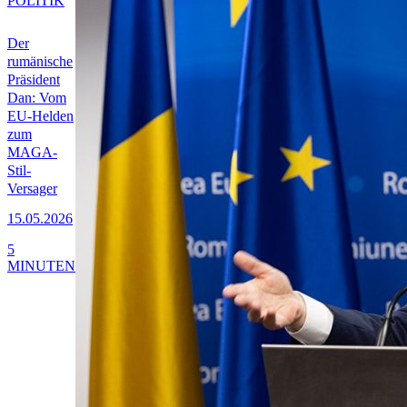
POLITIK
Der
rumänische
Präsident
Dan: Vom
EU-Helden
zum
MAGA-
Stil-
Versager
15.05.2026
5
MINUTEN