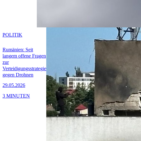
POLITIK
Rumänien: Seit
langem offene Fragen
zur
Verteidigungsstrategie
gegen Drohnen
29.05.2026
3 MINUTEN