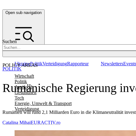
Open sub navigation
Suchen
Ukraine
Politik
Verteidigung
Rapporteur
Newsletters
Event
POLICY AREAS
POLITIK
Wirtschaft
Politik
Rumänische Regierung inves
Agrifood
Gesundheit
Tech
Energie, Umwelt & Transport
Verteidigung
Rumänien will rund 2,1 Milliarden Euro in die Klimaneutralität inves
Catalina Mihai
EURACTIV.ro