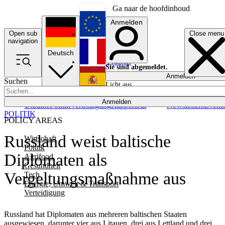
Ga naar de hoofdinhoud
Anmelden
Open sub
Close menu
English
navigation
Deutsch
Français
Sie sind abgemeldet.
Anmelden
Suchen
Licht aus
Español
Anmelden
Ukraine
Politik
Verteidigung
Rapporteur
Newsletters
Event
POLITIK
POLICY AREAS
Russland weist baltische
Wirtschaft
Politik
Diplomaten als
Agrifood
Gesundheit
Vergeltungsmaßnahme aus
Tech
Energie, Umwelt & Transport
Verteidigung
Russland hat Diplomaten aus mehreren baltischen Staaten
ausgewiesen, darunter vier aus Litauen, drei aus Lettland und drei