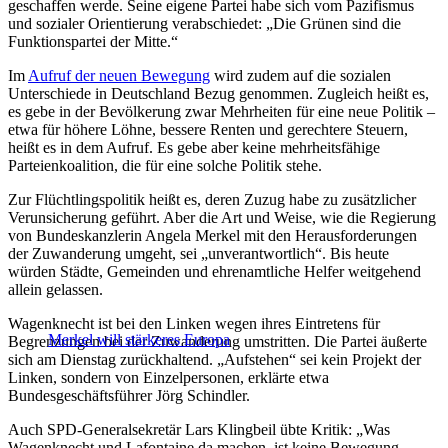
geschaffen werde. Seine eigene Partei habe sich vom Pazifismus
und sozialer Orientierung verabschiedet: „Die Grünen sind die
Funktionspartei der Mitte.“
Im
Aufruf der neuen Bewegung
wird zudem auf die sozialen
Unterschiede in Deutschland Bezug genommen. Zugleich heißt es,
es gebe in der Bevölkerung zwar Mehrheiten für eine neue Politik –
etwa für höhere Löhne, bessere Renten und gerechtere Steuern,
heißt es in dem Aufruf. Es gebe aber keine mehrheitsfähige
Parteienkoalition, die für eine solche Politik stehe.
Zur Flüchtlingspolitik heißt es, deren Zuzug habe zu zusätzlicher
Verunsicherung geführt. Aber die Art und Weise, wie die Regierung
von Bundeskanzlerin Angela Merkel mit den Herausforderungen
der Zuwanderung umgeht, sei „unverantwortlich“. Bis heute
würden Städte, Gemeinden und ehrenamtliche Helfer weitgehend
allein gelassen.
Wagenknecht ist bei den Linken wegen ihres Eintretens für
Merkel will stärkeres Europa
Begrenzungen bei der Zuwanderung umstritten. Die Partei äußerte
sich am Dienstag zurückhaltend. „Aufstehen“ sei kein Projekt der
Linken, sondern von Einzelpersonen, erklärte etwa
Bundesgeschäftsführer Jörg Schindler.
Auch SPD-Generalsekretär Lars Klingbeil übte Kritik: „Was
Wagenknecht und Lafontaine da machen, ist keine Bewegung,