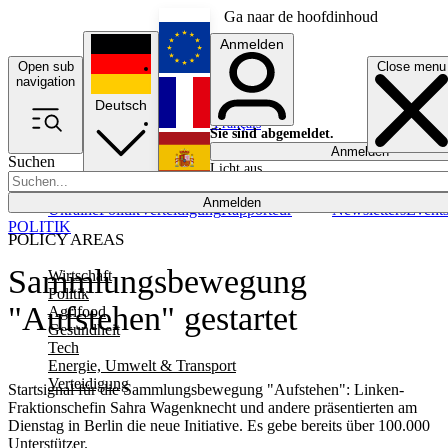
Ga naar de hoofdinhoud
Anmelden
Open sub
Close menu
English
navigation
Deutsch
Français
Sie sind abgemeldet.
Anmelden
Suchen
Licht aus
Español
Anmelden
Ukraine
Politik
Verteidigung
Rapporteur
Newsletters
Event
POLITIK
POLICY AREAS
Sammlungsbewegung
Wirtschaft
Politik
"Aufstehen" gestartet
Agrifood
Gesundheit
Tech
Energie, Umwelt & Transport
Verteidigung
Startsignal für die Sammlungsbewegung "Aufstehen": Linken-
Fraktionschefin Sahra Wagenknecht und andere präsentierten am
Dienstag in Berlin die neue Initiative. Es gebe bereits über 100.000
Unterstützer.