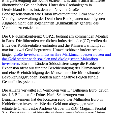
Energieerzeugung aus Kohle erzielen. Das dürfte auch handfeste
ökonomische Gründe haben. Unter den Großanlegern in
Deutschland ist das trotzdem ein Novum: Große
Fondsgesellschaften wie Union Investment und Deka sowie die
Vermögensverwaltung der Deutschen Bank planen nach eigenen
Angaben nicht, den sogenannten „Klimakillern“ generell das
Vertrauen zu entziehen.
Die UN-Klimakonferenz COP21 beginnt am kommenden Montag
in Paris. Die führenden westlichen Industrieländer (G7) wollen das
Ende des Kohlezeitalters einläuten und die Klimaerwärmung auf
maximal zwei Grad begrenzen. Umweltschützer fordern schon
länger,
große Investoren müssten ihre Marktmacht besser nutzen und
das Geld stärker nach sozialen und ökologischen Maßstäben
investieren
. Etwa in Ländern Südostasiens sorge die Kohle-
Expansion nicht nur für eine Beschleunigung des Klimawandels
und eine Beeinträchtigung der Menschenrechte für bestimmte
Bevölkerungsgruppen, sondern auch negative Folgen für die
Gesundheitssysteme.
Die Allianz verwaltet ein Vermögen von 1,7 Billionen Euro, davon
fast 1,3 Billionen für Dritte. Nach Schätzungen von
Branchenkennern hat der Konzern rund vier Milliarden Euro in
Kohlefirmen investiert. Wie das Geld nun abgezogen wird,
erläuterte Chefinvestor Andreas Gruber im ZDF-Magazin Frontal
21: „Der Abbau wird über die nächsten sechs Monate per Aktien