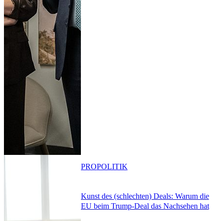
PRO
POLITIK
Kunst des (schlechten) Deals: Warum die
EU beim Trump-Deal das Nachsehen hat