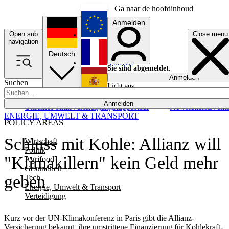
Ga naar de hoofdinhoud
Anmelden
Open sub
Close menu
English
navigation
Deutsch
Français
Sie sind abgemeldet.
Anmelden
Suchen
Licht aus
Español
Anmelden
Ukraine
Politik
Verteidigung
Rapporteur
Newsletters
Event
ENERGIE, UMWELT & TRANSPORT
POLICY AREAS
Schluss mit Kohle: Allianz will
Wirtschaft
Politik
"Klimakillern" kein Geld mehr
Agrifood
Gesundheit
geben
Tech
Energie, Umwelt & Transport
Verteidigung
Kurz vor der UN-Klimakonferenz in Paris gibt die Allianz-
Versicherung bekannt, ihre umstrittene Finanzierung für Kohlekraft-