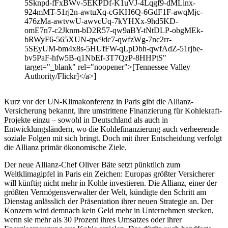
5Sknpd-fFxBWv-5EKPDf-K1uVJ-4Lqgf9-dMLinx-
924mMT-51rj2n-awtuXq-cGKH6Q-6GdF1F-awqMjc-
476zMa-awtvwU-awvcUq-7kYHXx-9hd5KD-
omE7n7-c2Jknm-bD2R57-qw9aBY-tNtDLP-obgMEk-
bRWyF6-565XUN-qw9dc7-qwfzWg-7nc2rr-
5SEyUM-bm4x8s-5HUfFW-qLpDbh-qwfAdZ-51rjbe-
bv5PaF-hfw5B-q1NbEf-3T7QzP-8HHPtS"
target="_blank" rel="noopener">[Tennessee Valley
Authority/Flickr]</a>]
Kurz vor der UN-Klimakonferenz in Paris gibt die Allianz-
Versicherung bekannt, ihre umstrittene Finanzierung für Kohlekraft-
Projekte einzu – sowohl in Deutschland als auch in
Entwicklungsländern, wo die Kohlefinanzierung auch verheerende
soziale Folgen mit sich bringt. Doch mit ihrer Entscheidung verfolgt
die Allianz primär ökonomische Ziele.
Der neue Allianz-Chef Oliver Bäte setzt pünktlich zum
Weltklimagipfel in Paris ein Zeichen: Europas größter Versicherer
will künftig nicht mehr in Kohle investieren. Die Allianz, einer der
größten Vermögensverwalter der Welt, kündigte den Schritt am
Dienstag anlässlich der Präsentation ihrer neuen Strategie an. Der
Konzern wird demnach kein Geld mehr in Unternehmen stecken,
wenn sie mehr als 30 Prozent ihres Umsatzes oder ihrer