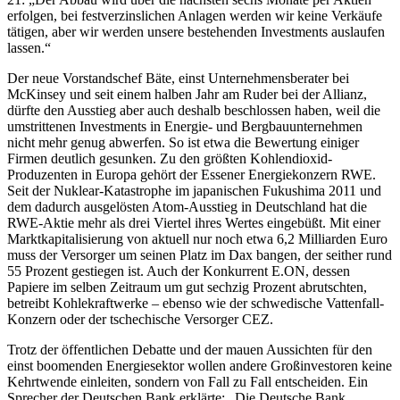
erfolgen, bei festverzinslichen Anlagen werden wir keine Verkäufe
tätigen, aber wir werden unsere bestehenden Investments auslaufen
lassen.“
Der neue Vorstandschef Bäte, einst Unternehmensberater bei
McKinsey und seit einem halben Jahr am Ruder bei der Allianz,
dürfte den Ausstieg aber auch deshalb beschlossen haben, weil die
umstrittenen Investments in Energie- und Bergbauunternehmen
nicht mehr genug abwerfen. So ist etwa die Bewertung einiger
Firmen deutlich gesunken. Zu den größten Kohlendioxid-
Produzenten in Europa gehört der Essener Energiekonzern RWE.
Seit der Nuklear-Katastrophe im japanischen Fukushima 2011 und
dem dadurch ausgelösten Atom-Ausstieg in Deutschland hat die
RWE-Aktie mehr als drei Viertel ihres Wertes eingebüßt. Mit einer
Marktkapitalisierung von aktuell nur noch etwa 6,2 Milliarden Euro
muss der Versorger um seinen Platz im Dax bangen, der seither rund
55 Prozent gestiegen ist. Auch der Konkurrent E.ON, dessen
Papiere im selben Zeitraum um gut sechzig Prozent abrutschten,
betreibt Kohlekraftwerke – ebenso wie der schwedische Vattenfall-
Konzern oder der tschechische Versorger CEZ.
Trotz der öffentlichen Debatte und der mauen Aussichten für den
einst boomenden Energiesektor wollen andere Großinvestoren keine
Kehrtwende einleiten, sondern von Fall zu Fall entscheiden. Ein
Sprecher der Deutschen Bank erklärte: „Die Deutsche Bank