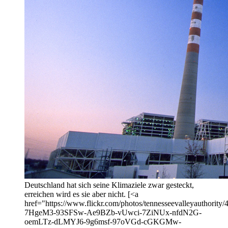
Deutschland hat sich seine Klimaziele zwar gesteckt,
erreichen wird es sie aber nicht. [<a
href="https://www.flickr.com/photos/tennesseevalleyauthority/
7HgeM3-93SFSw-Ae9BZb-vUwci-7ZiNUx-nfdN2G-
oemLTz-dLMYJ6-9g6msf-97oVGd-cGKGMw-