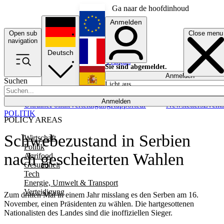
Ga naar de hoofdinhoud
Anmelden
Open sub
Close menu
English
navigation
Deutsch
Français
Sie sind abgemeldet.
Anmelden
Suchen
Licht aus
Español
Anmelden
Ukraine
Politik
Verteidigung
Rapporteur
Newsletters
Event
POLITIK
POLICY AREAS
Schwebezustand in Serbien
Wirtschaft
Politik
nach gescheiterten Wahlen
Agrifood
Gesundheit
Tech
Energie, Umwelt & Transport
Verteidigung
Zum dritten Mal in einem Jahr misslang es den Serben am 16.
November, einen Präsidenten zu wählen. Die hartgesottenen
Nationalisten des Landes sind die inoffiziellen Sieger.