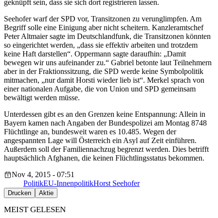
geknüpft sein, dass sie sich dort registrieren lassen.
Seehofer warf der SPD vor, Transitzonen zu verunglimpfen. Am
Begriff solle eine Einigung aber nicht scheitern. Kanzleramtschef
Peter Altmaier sagte im Deutschlandfunk, die Transitzonen könnten
so eingerichtet werden, „dass sie effektiv arbeiten und trotzdem
keine Haft darstellen“. Oppermann sagte daraufhin: „Damit
bewegen wir uns aufeinander zu.“ Gabriel betonte laut Teilnehmern
aber in der Fraktionssitzung, die SPD werde keine Symbolpolitik
mitmachen, „nur damit Horsti wieder lieb ist“. Merkel sprach von
einer nationalen Aufgabe, die von Union und SPD gemeinsam
bewältigt werden müsse.
Unterdessen gibt es an den Grenzen keine Entspannung: Allein in
Bayern kamen nach Angaben der Bundespolizei am Montag 8748
Flüchtlinge an, bundesweit waren es 10.485. Wegen der
angespannten Lage will Österreich ein Asyl auf Zeit einführen.
Außerdem soll der Familiennachzug begrenzt werden. Dies betrifft
hauptsächlich Afghanen, die keinen Flüchtlingsstatus bekommen.
Nov 4, 2015 - 07:51
Politik
EU-Innenpolitik
Horst Seehofer
Drucken
Aktie
MEIST GELESEN