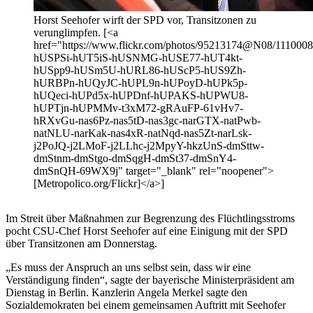
Horst Seehofer wirft der SPD vor, Transitzonen zu
verunglimpfen. [<a
href="https://www.flickr.com/photos/95213174@N08/11100082
hUSPSi-hUT5iS-hUSNMG-hUSE77-hUT4kt-
hUSpp9-hUSm5U-hURL86-hUScP5-hUS9Zh-
hURBPn-hUQyJC-hUPL9n-hUPoyD-hUPk5p-
hUQeci-hUPd5x-hUPDnf-hUPAKS-hUPWU8-
hUPTjn-hUPMMv-t3xM72-gRAuFP-61vHv7-
hRXvGu-nas6Pz-nas5tD-nas3gc-narGTX-natPwb-
natNLU-narKak-nas4xR-natNqd-nas5Zt-narLsk-
j2PoJQ-j2LMoF-j2LLhc-j2MpyY-hkzUnS-dmSttw-
dmStnm-dmStgo-dmSqgH-dmSt37-dmSnY4-
dmSnQH-69WX9j" target="_blank" rel="noopener">
[Metropolico.org/Flickr]</a>]
Im Streit über Maßnahmen zur Begrenzung des Flüchtlingsstroms
pocht CSU-Chef Horst Seehofer auf eine Einigung mit der SPD
über Transitzonen am Donnerstag.
„Es muss der Anspruch an uns selbst sein, dass wir eine
Verständigung finden“, sagte der bayerische Ministerpräsident am
Dienstag in Berlin. Kanzlerin Angela Merkel sagte den
Sozialdemokraten bei einem gemeinsamen Auftritt mit Seehofer