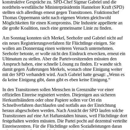
konstruktive Gespräche zu. SPD-Chef Sigmar Gabriel und die
nordrhein-westfälische Ministerpräsidentin Hannelore Kraft (SPD)
stellten sich allerdings erneut gegen Transitzonen. Fraktionschef
Thomas Oppermann sieht nach eigenen Worten gleichwohl
Möglichkeiten für einen Kompromiss. Die Industrie appellierte an
die große Koalition, rasch eine gemeinsame Linie zu finden.
Am Sonntag konnten sich Merkel, Seehofer und Gabriel nicht auf
ein neues Registrierungsverfahren für Flüchtlinge einigen. Sie
wollen am Donnerstag einen weiteren Versuch unternehmen.
Seehofer betonte, er wolle nicht den Eindruck erwecken, erneut ein
Ultimatum zu stellen. Aber die Parteivorsitzenden müssten den
Anspruch haben, eine schnelle Lösung zu finden. Er wandte sich
damit gegen Äußerungen Merkels, wonach ohne Einigung weiter
mit der SPD verhandelt wird. Auch Gabriel hatte gesagt: „Wenn es
da keine Einigung gibt, dann gibt es eben keine Einigung.“
In den Transitzonen sollen Menschen in Grenznähe vor einer
offiziellen Einreise registriert werden. Diejenigen aus sicheren
Herkunftsländern oder ohne Papiere sollen vor Ort ein
Schnellverfahren durchlaufen und notfalls aus der Einrichtung
heraus abgeschoben werden. Nach Ansicht der SPD laufen solche
Transitzonen auf eine Art Haftanstalten hinaus, weil Flüchtlinge dort
festgehalten werden müssten. Die Partei pocht auf dezentral verteilte
Einreisezentren. Für die Flüchtlinge sollen Sozialleistungen daran