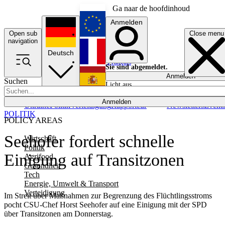
Ga naar de hoofdinhoud
Anmelden
Open sub
Close menu
English
navigation
Deutsch
Français
Sie sind abgemeldet.
Anmelden
Suchen
Licht aus
Español
Anmelden
Ukraine
Politik
Verteidigung
Rapporteur
Newsletters
Event
POLITIK
POLICY AREAS
Seehofer fordert schnelle
Wirtschaft
Politik
Einigung auf Transitzonen
Agrifood
Gesundheit
Tech
Energie, Umwelt & Transport
Verteidigung
Im Streit über Maßnahmen zur Begrenzung des Flüchtlingsstroms
pocht CSU-Chef Horst Seehofer auf eine Einigung mit der SPD
über Transitzonen am Donnerstag.