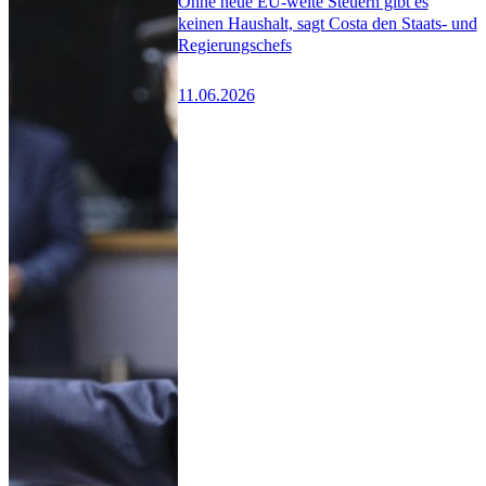
Ohne neue EU-weite Steuern gibt es
keinen Haushalt, sagt Costa den Staats- und
Regierungschefs
11.06.2026