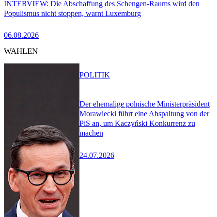
INTERVIEW: Die Abschaffung des Schengen-Raums wird den
Populismus nicht stoppen, warnt Luxemburg
06.08.2026
WAHLEN
POLITIK
Der ehemalige polnische Ministerpräsident
Morawiecki führt eine Abspaltung von der
PiS an, um Kaczyński Konkurrenz zu
machen
24.07.2026