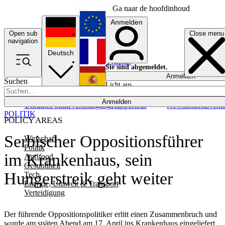
Ga naar de hoofdinhoud
Anmelden
Open sub
Close menu
English
navigation
Deutsch
Français
Sie sind abgemeldet.
Anmelden
Suchen
Licht aus
Español
Anmelden
Ukraine
Politik
Verteidigung
Rapporteur
Newsletters
Event
POLITIK
POLICY AREAS
Serbischer Oppositionsführer
Wirtschaft
Politik
im Krankenhaus, sein
Agrifood
Gesundheit
Hungerstreik geht weiter
Tech
Energie, Umwelt & Transport
Verteidigung
Der führende Oppositionspolitiker erlitt einen Zusammenbruch und
wurde am späten Abend am 17. April ins Krankenhaus eingeliefert,