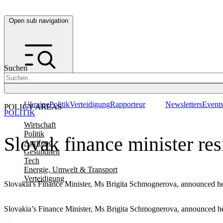
Open sub navigation
Suchen
Ukraine
Politik
Verteidigung
Rapporteur
Newsletters
Event
POLICY AREAS
POLITIK
Wirtschaft
Politik
Slovak finance minister res
Agrifood
Gesundheit
Tech
Energie, Umwelt & Transport
Verteidigung
Slovakia's Finance Minister, Ms Brigita Schmognerova, announced her 
Slovakia’s Finance Minister, Ms Brigita Schmognerova, announced her