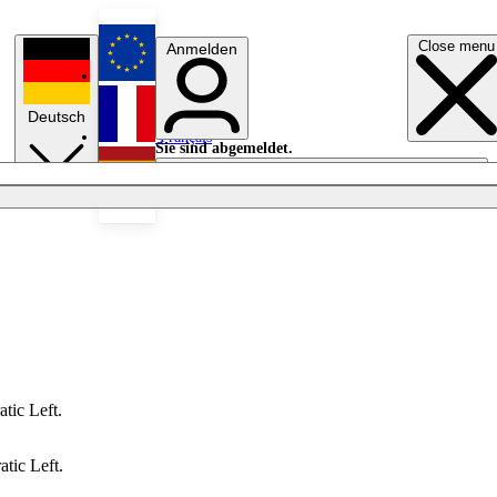
Close menu
Anmelden
English
Deutsch
Français
Sie sind abgemeldet.
Anmelden
Licht aus
Español
tic Left.
tic Left.