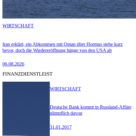
WIRTSCHAFT
Iran erklärt, ein Abkommen mit Oman über Hormus stehe kurz
bevor, doch die Wiedereröffnung hänge von den USA ab
06.08.2026
FINANZDIENSTLEIST
WIRTSCHAFT
Deutsche Bank kommt in Russland-Affäre
glimpflich davon
31.01.2017