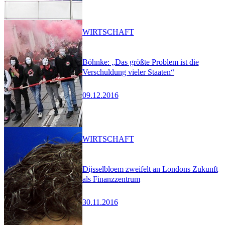
WIRTSCHAFT
Böhnke: „Das größte Problem ist die
Verschuldung vieler Staaten“
09.12.2016
WIRTSCHAFT
Dijsselbloem zweifelt an Londons Zukunft
als Finanzzentrum
30.11.2016