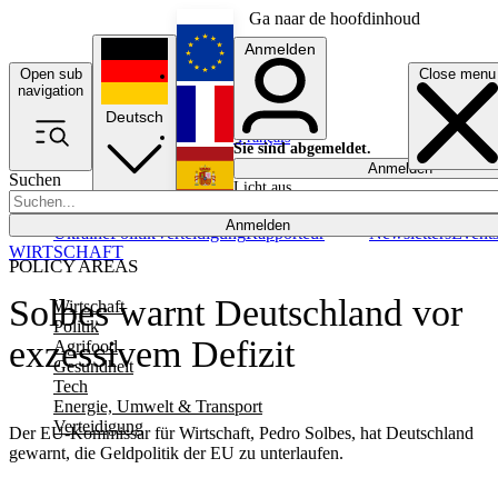
Ga naar de hoofdinhoud
Anmelden
Open sub
Close menu
English
navigation
Deutsch
Français
Sie sind abgemeldet.
Anmelden
Suchen
Licht aus
Español
Anmelden
Ukraine
Politik
Verteidigung
Rapporteur
Newsletters
Event
WIRTSCHAFT
POLICY AREAS
Solbes warnt Deutschland vor
Wirtschaft
Politik
exzessivem Defizit
Agrifood
Gesundheit
Tech
Energie, Umwelt & Transport
Verteidigung
Der EU-Kommissar für Wirtschaft, Pedro Solbes, hat Deutschland
gewarnt, die Geldpolitik der EU zu unterlaufen.