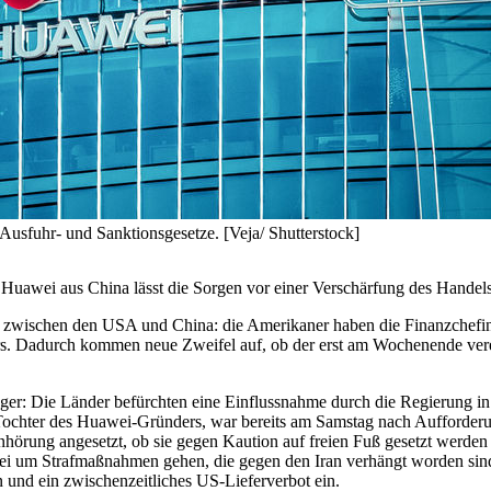
usfuhr- und Sanktionsgesetze. [Veja/ Shutterstock]
Huawei aus China lässt die Sorgen vor einer Verschärfung des Handel
nis zwischen den USA und China: die Amerikaner haben die Finanzche
rs. Dadurch kommen neue Zweifel auf, ob der erst am Wochenende vere
anger: Die Länder befürchten eine Einflussnahme durch die Regierung
ie Tochter des Huawei-Gründers, war bereits am Samstag nach Aufford
ne Anhörung angesetzt, ob sie gegen Kaution auf freien Fuß gesetzt werd
ei um Strafmaßnahmen gehen, die gegen den Iran verhängt worden sind.
und ein zwischenzeitliches US-Lieferverbot ein.