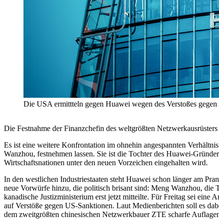
Die USA ermittteln gegen Huawei wegen des Verstoßes gegen A
Die Festnahme der Finanzchefin des weltgrößten Netzwerkausrüsters 
Es ist eine weitere Konfrontation im ohnehin angespannten Verhält
Wanzhou, festnehmen lassen. Sie ist die Tochter des Huawei-Gründe
Wirtschaftsnationen unter den neuen Vorzeichen eingehalten wird.
In den westlichen Industriestaaten steht Huawei schon länger am Pr
neue Vorwürfe hinzu, die politisch brisant sind: Meng Wanzhou, d
kanadische Justizministerium erst jetzt mitteilte. Für Freitag sei ei
auf Verstöße gegen US-Sanktionen. Laut Medienberichten soll es dab
dem zweitgrößten chinesischen Netzwerkbauer ZTE scharfe Auflagen 