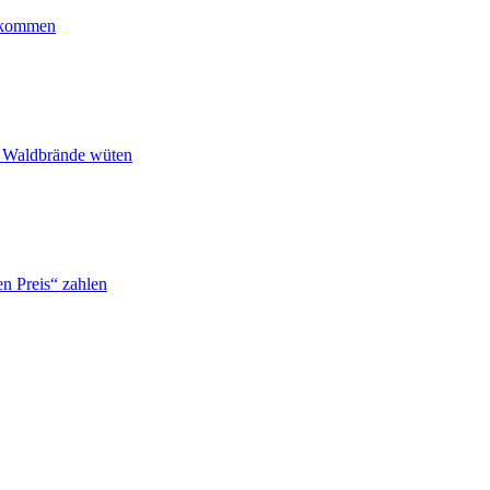
ankommen
n Waldbrände wüten
n Preis“ zahlen