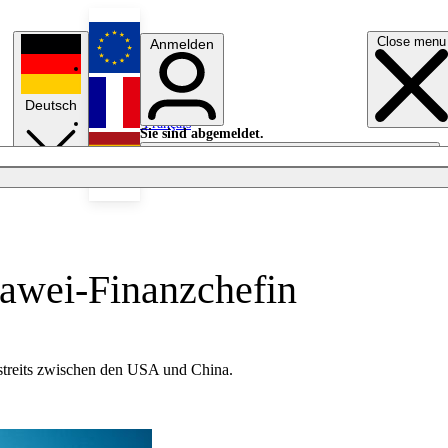
Close menu
Anmelden
English
Deutsch
Français
Sie sind abgemeldet.
Anmelden
Licht aus
Español
awei-Finanzchefin
streits zwischen den USA und China.