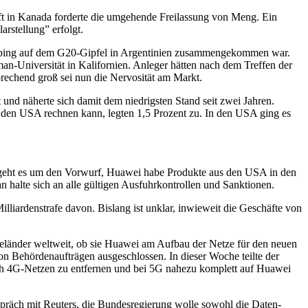
aft in Kanada forderte die umgehende Freilassung von Meng. Ein
rstellung” erfolgt.
inping auf dem G20-Gipfel in Argentinien zusammengekommen war.
n-Universität in Kalifornien. Anleger hätten nach dem Treffen der
prechend groß sei nun die Nervosität am Markt.
und näherte sich damit dem niedrigsten Stand seit zwei Jahren.
n den USA rechnen kann, legten 1,5 Prozent zu. In den USA ging es
 geht es um den Vorwurf, Huawei habe Produkte aus den USA in den
n halte sich an alle gültigen Ausfuhrkontrollen und Sanktionen.
lliardenstrafe davon. Bislang ist unklar, inwieweit die Geschäfte von
eländer weltweit, ob sie Huawei am Aufbau der Netze für den neuen
on Behördenaufträgen ausgeschlossen. In dieser Woche teilte der
uch 4G-Netzen zu entfernen und bei 5G nahezu komplett auf Huawei
präch mit Reuters, die Bundesregierung wolle sowohl die Daten-