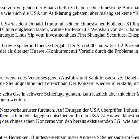
nisse von Vergehen der Finanzchefin zu haben. Die chinesische Botsch
 wie auch die USA um Aufklärung gebeten, aber bislang sei keine “Kla
m US-Präsident Donald Trump mit seinem chinesischen Kollegen Xi J
hina entgleisen lassen, warnte Professor Jia Wenshan von der Chapma
strategie Linus Yip vom Investmenthaus First Shanghai Securities. Ents
 sowie später in Übersee bergab. Der Stoxx600-Index fiel 1,2 Prozent 
der als direkter Huawei-Konkurrent auf Vorteile durch die Probleme i
wei wegen des Verstoßes gegen Ausfuhr- und Sanktionsgesetze. Dabei
ine Stellungnahme nicht erreichbar. Der Konzern wiederum erklärte, ma
tweise in schwere Schieflage geraten, kam letztlich aber mit einer Mi
zogen werden.
Netzwerkausrüster fürchten. Auf Dringen der USA überprüfen Industri
en
ben sich bereits dagegen entschieden. In den USA ist Huawei längst v
g des chinesischen Konzerns von den bereits existierenden 3G- wie a
ibt es Bedenken. Bundesverkehrsminister Andreas Scheuer sagte im Ges