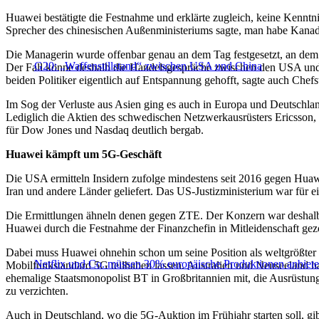
Huawei bestätigte die Festnahme und erklärte zugleich, keine Kennt
Sprecher des chinesischen Außenministeriums sagte, man habe Kanada
Die Managerin wurde offenbar genau an dem Tag festgesetzt, an de
G20: „Waffenstillstand“ zwischen USA und China
Der Fall könne deshalb die Handelsgespräche zwischen den USA und C
beiden Politiker eigentlich auf Entspannung gehofft, sagte auch Chef
Im Sog der Verluste aus Asien ging es auch in Europa und Deutschland
Lediglich die Aktien des schwedischen Netzwerkausrüsters Ericsson, 
für Dow Jones und Nasdaq deutlich bergab.
Huawei kämpft um 5G-Geschäft
Die USA ermitteln Insidern zufolge mindestens seit 2016 gegen Hua
Iran und andere Länder geliefert. Das US-Justizministerium war für e
Die Ermittlungen ähneln denen gegen ZTE. Der Konzern war deshalb zei
Huawei durch die Festnahme der Finanzchefin in Mitleidenschaft ge
Dabei muss Huawei ohnehin schon um seine Position als weltgrößter 
Netflix und Co. müssen 30% europäische Produktionen anbiet
Mobilfunkstandard 5G teilhaben lassen. Australien und Neuseeland ha
ehemalige Staatsmonopolist BT in Großbritannien mit, die Ausrüstun
zu verzichten.
Auch in Deutschland, wo die 5G-Auktion im Frühjahr starten soll, g