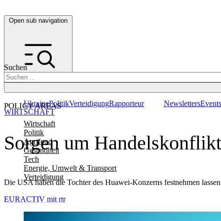
Open sub navigation
Suchen
Ukraine
Politik
Verteidigung
Rapporteur
Newsletters
Event
POLICY AREAS
WIRTSCHAFT
Wirtschaft
Politik
Sorgen um Handelskonflik
Agrifood
Gesundheit
Tech
Energie, Umwelt & Transport
Verteidigung
Die USA haben die Tochter des Huawei-Konzerns festnehmen lassen. 
EURACTIV mit rtr