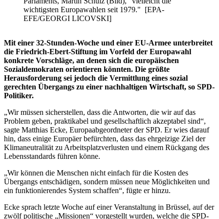
Parlaments, Martin Schulz (Bild), "vielleicht die
wichtigsten Europawahlen seit 1979." [EPA-
EFE/GEORGI LICOVSKI]
Mit einer 32-Stunden-Woche und einer EU-Armee unterbreitet
die Friedrich-Ebert-Stiftung im Vorfeld der Europawahl
konkrete Vorschläge, an denen sich die europäischen
Sozialdemokraten orientieren könnten. Die größte
Herausforderung sei jedoch die Vermittlung eines sozial
gerechten Übergangs zu einer nachhaltigen Wirtschaft, so SPD-
Politiker.
„Wir müssen sicherstellen, dass die Antworten, die wir auf das
Problem geben, praktikabel und gesellschaftlich akzeptabel sind“,
sagte Matthias Ecke, Europaabgeordneter der SPD. Er wies darauf
hin, dass einige Europäer befürchten, dass das ehrgeizige Ziel der
Klimaneutralität zu Arbeitsplatzverlusten und einem Rückgang des
Lebensstandards führen könne.
„Wir können die Menschen nicht einfach für die Kosten des
Übergangs entschädigen, sondern müssen neue Möglichkeiten und
ein funktionierendes System schaffen“, fügte er hinzu.
Ecke sprach letzte Woche auf einer Veranstaltung in Brüssel, auf der
zwölf politische „Missionen“ vorgestellt wurden, welche die SPD-