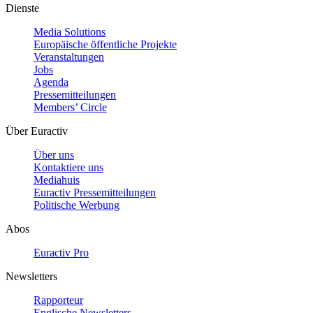
Dienste
Media Solutions
Europäische öffentliche Projekte
Veranstaltungen
Jobs
Agenda
Pressemitteilungen
Members’ Circle
Über Euractiv
Über uns
Kontaktiere uns
Mediahuis
Euractiv Pressemitteilungen
Politische Werbung
Abos
Euractiv Pro
Newsletters
Rapporteur
Englische Newsletters