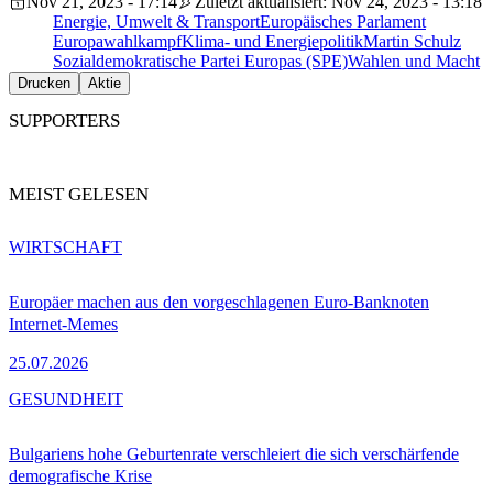
Nov 21, 2023 - 17:14
Zuletzt aktualisiert: Nov 24, 2023 - 13:18
Energie, Umwelt & Transport
Europäisches Parlament
Europawahlkampf
Klima- und Energiepolitik
Martin Schulz
Sozialdemokratische Partei Europas (SPE)
Wahlen und Macht
Drucken
Aktie
SUPPORTERS
MEIST GELESEN
WIRTSCHAFT
Europäer machen aus den vorgeschlagenen Euro-Banknoten
Internet-Memes
25.07.2026
GESUNDHEIT
Bulgariens hohe Geburtenrate verschleiert die sich verschärfende
demografische Krise