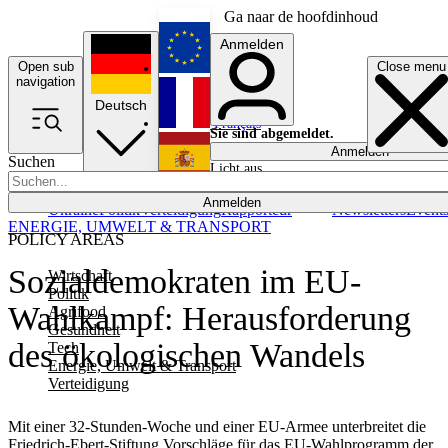
Ga naar de hoofdinhoud
Anmelden
Open sub
Close menu
English
navigation
Deutsch
Français
Sie sind abgemeldet.
Anmelden
Suchen
Licht aus
Español
Anmelden
Ukraine
Politik
Verteidigung
Rapporteur
Newsletters
Event
ENERGIE, UMWELT & TRANSPORT
POLICY AREAS
Sozialdemokraten im EU-
Wirtschaft
Politik
Wahlkampf: Herausforderung
Agrifood
Gesundheit
des ökologischen Wandels
Tech
Energie, Umwelt & Transport
Verteidigung
Mit einer 32-Stunden-Woche und einer EU-Armee unterbreitet die
Friedrich-Ebert-Stiftung Vorschläge für das EU-Wahlprogramm der