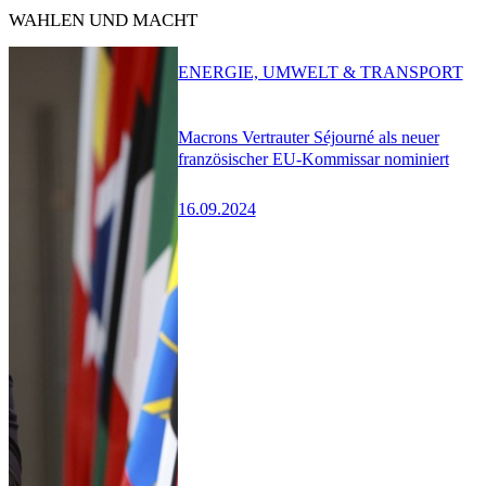
WAHLEN UND MACHT
ENERGIE, UMWELT & TRANSPORT
Macrons Vertrauter Séjourné als neuer
französischer EU-Kommissar nominiert
16.09.2024