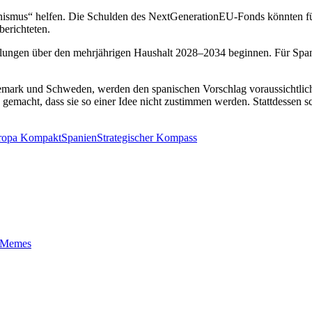
ismus“ helfen. Die Schulden des NextGenerationEU-Fonds könnten für 
berichteten.
lungen über den mehrjährigen Haushalt 2028–2034 beginnen. Für Span
nemark und Schweden, werden den spanischen Vorschlag voraussichtli
emacht, dass sie so einer Idee nicht zustimmen werden. Stattdessen s
ropa Kompakt
Spanien
Strategischer Kompass
t-Memes