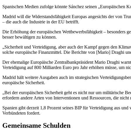
Spanischen Medien zufolge könnte Sánchez seinen „Europäischen Ko
Madrid will die Widerstandsfähigkeit Europas angesichts der von T
– die auch die Industrie in der EU betrifft.
Die Erhöhung der europäischen Wettbewerbsfähigkeit – besonders geg
besser bewältigen zu können.
„Sicherheit und Verteidigung, aber auch der Kampf gegen den Klima
solche europäische Finanzmittel. Die Berichte von [Mario] Draghi und 
Der ehemalige Europäische Zentralbankpräsident Mario Draghi warnte 
Verteidigung auf 800 Milliarden Euro pro Jahr erhöhen müsse, um ni
Madrid hält weitere Ausgaben auch im strategischen Verteidigungsbe
europäische Sicherheit.
„Bei der europäischen Sicherheit geht es nicht nur um militärisch
erfordern andere Arten von Interventionen und Ressourcen, die nicht m
Spanien gibt derzeit 1,8 Prozent seines BIP für Verteidigung aus un
Verbündeten fordert.
Gemeinsame Schulden