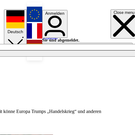
Close menu
Anmelden
English
Deutsch
Français
Sie sind abgemeldet.
Anmelden
Licht aus
Español
amit könne Europa Trumps „Handelskrieg“ und anderen