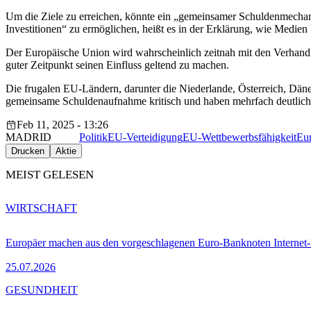
Um die Ziele zu erreichen, könnte ein „gemeinsamer Schuldenmechan
Investitionen“ zu ermöglichen, heißt es in der Erklärung, wie Medien 
Der Europäische Union wird wahrscheinlich zeitnah mit den Verhand
guter Zeitpunkt seinen Einfluss geltend zu machen.
Die frugalen EU-Ländern, darunter die Niederlande, Österreich, Dä
gemeinsame Schuldenaufnahme kritisch und haben mehrfach deutlich g
Feb 11, 2025 - 13:26
MADRID
Politik
EU-Verteidigung
EU-Wettbewerbsfähigkeit
Eu
Drucken
Aktie
MEIST GELESEN
WIRTSCHAFT
Europäer machen aus den vorgeschlagenen Euro-Banknoten Interne
25.07.2026
GESUNDHEIT