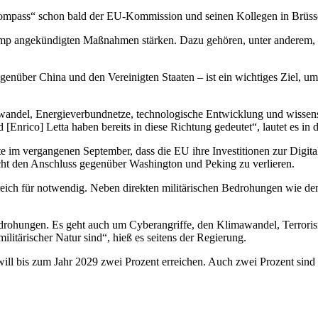
mpass“ schon bald der EU-Kommission und seinen Kollegen in Brüssel
rump angekündigten Maßnahmen stärken. Dazu gehören, unter anderem, 
enüber China und den Vereinigten Staaten – ist ein wichtiges Ziel, u
wandel, Energieverbundnetze, technologische Entwicklung und wissen
[Enrico] Letta haben bereits in diese Richtung gedeutet“, lautet es in 
im vergangenen September, dass die EU ihre Investitionen zur Digital
cht den Anschluss gegenüber Washington und Peking zu verlieren.
reich für notwendig. Neben direkten militärischen Bedrohungen wie de
e Bedrohungen. Es geht auch um Cyberangriffe, den Klimawandel, Terr
ilitärischer Natur sind“, hieß es seitens der Regierung.
d will bis zum Jahr 2029 zwei Prozent erreichen. Auch zwei Prozent si