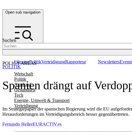
Open sub navigation
Suchen
Ukraine
Politik
Verteidigung
Rapporteur
Newsletters
Event
POLICY AREAS
POLITIK
Wirtschaft
Politik
Spanien drängt auf Verdop
Agrifood
Gesundheit
Tech
Energie, Umwelt & Transport
Verteidigung
Im Strategiepapier der spanischen Regierung wird die EU aufgeforde
Herausforderungen im Verteidigungsbereich besser gegenübertreten.
Fernando Heller
EURACTIV.es