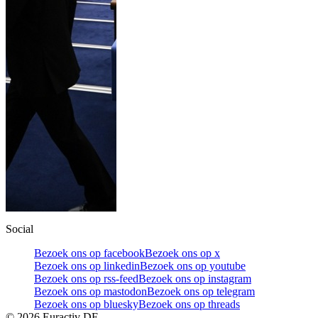
Social
Bezoek ons op facebook
Bezoek ons op x
Bezoek ons op linkedin
Bezoek ons op youtube
Bezoek ons op rss-feed
Bezoek ons op instagram
Bezoek ons op mastodon
Bezoek ons op telegram
Bezoek ons op bluesky
Bezoek ons op threads
©
2026
Euractiv DE