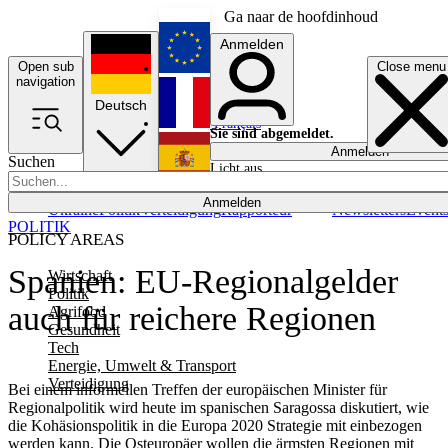
Ga naar de hoofdinhoud
Anmelden
Open sub
Close menu
English
navigation
Deutsch
Français
Sie sind abgemeldet.
Anmelden
Suchen
Licht aus
Español
Anmelden
Ukraine
Politik
Verteidigung
Rapporteur
Newsletters
Event
POLITIK
POLICY AREAS
Spanien: EU-Regionalgelder
Wirtschaft
Politik
auch für reichere Regionen
Agrifood
Gesundheit
Tech
Energie, Umwelt & Transport
Verteidigung
Bei einem informellen Treffen der europäischen Minister für
Regionalpolitik wird heute im spanischen Saragossa diskutiert, wie
die Kohäsionspolitik in die Europa 2020 Strategie mit einbezogen
werden kann. Die Osteuropäer wollen die ärmsten Regionen mit