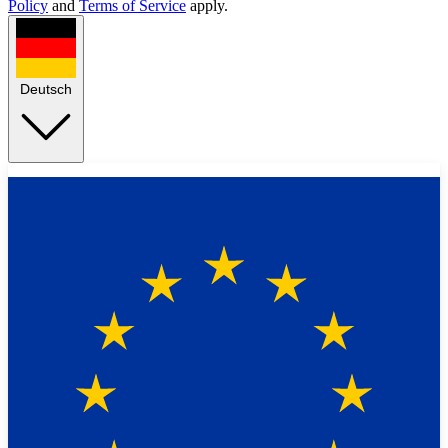
Policy
and
Terms of Service
apply.
Deutsch