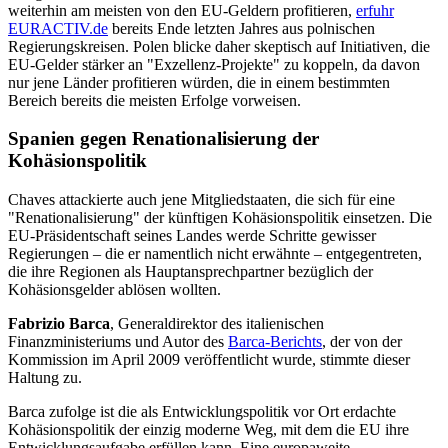
weiterhin am meisten von den EU-Geldern profitieren,
erfuhr
EURACTIV.de
bereits Ende letzten Jahres aus polnischen
Regierungskreisen. Polen blicke daher skeptisch auf Initiativen, die
EU-Gelder stärker an "Exzellenz-Projekte" zu koppeln, da davon
nur jene Länder profitieren würden, die in einem bestimmten
Bereich bereits die meisten Erfolge vorweisen.
Spanien gegen Renationalisierung der
Kohäsionspolitik
Chaves attackierte auch jene Mitgliedstaaten, die sich für eine
"Renationalisierung" der künftigen Kohäsionspolitik einsetzen. Die
EU-Präsidentschaft seines Landes werde Schritte gewisser
Regierungen – die er namentlich nicht erwähnte – entgegentreten,
die ihre Regionen als Hauptansprechpartner bezüglich der
Kohäsionsgelder ablösen wollten.
Fabrizio Barca
, Generaldirektor des italienischen
Finanzministeriums und Autor des
Barca-Berichts
, der von der
Kommission im April 2009 veröffentlicht wurde, stimmte dieser
Haltung zu.
Barca zufolge ist die als Entwicklungspolitik vor Ort erdachte
Kohäsionspolitik der einzig moderne Weg, mit dem die EU ihre
Entwicklungsaufgabe erfüllen kann. Eine europaweite