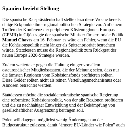
Spanien bezieht Stellung
Die spanische Ratspräsidentschaft stellte dazu diese Woche bereits
einige Eckpunkte ihrer regionalpolitischen Strategie vor. Auf einem
Treffen der Konferenz der peripheren Küstenregionen Europas
(CPMR) in Gijón sagte der spanische Minister für territoriale Politik
Manuel Chaves
am 16. Februar, es wäre ein Fehler, wenn die EU
die Kohäsionspolitik nicht länger als Spitzenpriorität betrachten
würde. Stattdessen müsse die Regionalpolitik zum Rückgrat der
neuen Europa 2020-Strategie werden.
Zudem wetterte er gegen die Haltung einiger vor allem
osteuropäischer Mitgliedsstaaten, die der Meinung seien, dass nur
die ärmsten Regionen vom Kohäsionsfonds profitieren sollten.
Diese Gelder sollten nicht als reinen Verteilungsmechanismus oder
Almosen betrachtet werden.
Stattdessen möchte die sozialdemokratische spanische Regierung
eine reformierte Kohäsionspolitik, von der alle Regionen profitieren
und die zu nachhaltiger Entwicklung und der Bekämpfung von
gesellschaftlicher Ausgrenzung beitragen soll.
Polen will dagegen möglichst wenig Änderungen an der
Budgetstruktur zulassen, damit "ärmere EU-Länder wie Polen" auch