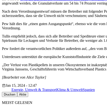
angewandt werden, die Granulatverluste um 54 bis 74 Prozent verrin
Nach dem Verordnungsentwurf müssen die Betreiber mit folgender Pri
sicherzustellen, dass sie die Umwelt nicht verschmutzen; und Säuber
Pew hält dies für „einen guten Ausgangspunkt“, ebenso wie die vom
Verordnung.
Tullis empfiehlt jedoch, dass sich alle Betreiber und Spediteure ei
Spielraum für Leckagen und Verluste für Betreiber, die weniger als 1
Pew fordert die verantwortlichen Politiker außerdem auf, „den vom 
Unterdessen unterstützt die europäische Kunststoffindustrie die Ziel
„Der Verlust von Plastikpellets in unseren Ökosystemen ist inakzepta
Virginia Janssens, Geschäftsführerin vom Wirtschaftsverband Plastics
[Bearbeitet von Alice Taylor]
Jan 15, 2024 - 12:47
Energie, Umwelt & Transport
Klima & Umwelt
Spanien
Drucken
Aktie
MEIST GELESEN