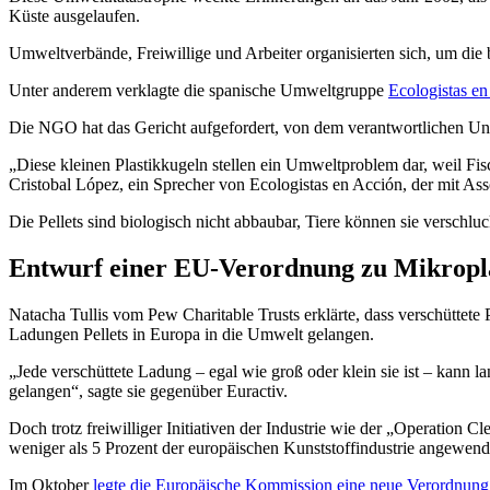
Küste ausgelaufen.
Umweltverbände, Freiwillige und Arbeiter organisierten sich, um die
Unter anderem verklagte die spanische Umweltgruppe
Ecologistas e
Die NGO hat das Gericht aufgefordert, von dem verantwortlichen Un
„Diese kleinen Plastikkugeln stellen ein Umweltproblem dar, weil Fisc
Cristobal López, ein Sprecher von Ecologistas en Acción, der mit Ass
Die Pellets sind biologisch nicht abbaubar, Tiere können sie verschl
Entwurf einer EU-Verordnung zu Mikropl
Natacha Tullis vom Pew Charitable Trusts erklärte, dass verschüttete 
Ladungen Pellets in Europa in die Umwelt gelangen.
„Jede verschüttete Ladung – egal wie groß oder klein sie ist – kann
gelangen“, sagte sie gegenüber Euractiv.
Doch trotz freiwilliger Initiativen der Industrie wie der „Operation 
weniger als 5 Prozent der europäischen Kunststoffindustrie angewen
Im Oktober
legte die Europäische Kommission eine neue Verordnung