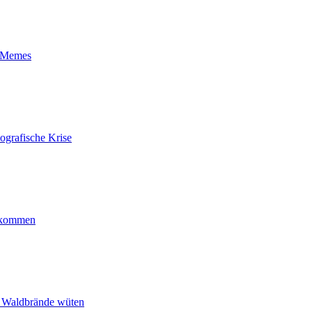
t-Memes
ografische Krise
ankommen
n Waldbrände wüten