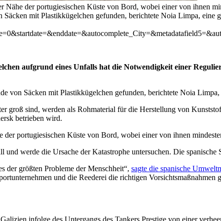
er Nähe der portugiesischen Küste von Bord, wobei einer von ihnen mi
Säcken mit Plastikkügelchen gefunden, berichtete Noia Limpa, eine gal
pe=0&startdate=&enddate=&autocomplete_City=&metadatafield5=&aut
elchen aufgrund eines Unfalls hat die Notwendigkeit einer Regul
e von Säcken mit Plastikkügelchen gefunden, berichtete Noia Limpa, e
eter groß sind, werden als Rohmaterial für die Herstellung von Kunst
rsk betrieben wird.
e der portugiesischen Küste von Bord, wobei einer von ihnen mindeste
l und werde die Ursache der Katastrophe untersuchen. Die spanische St
es der größten Probleme der Menschheit“,
sagte die spanische Umweltm
sportunternehmen und die Reederei die richtigen Vorsichtsmaßnahmen g
Galizien infolge des Untergangs des Tankers Prestige von einer verhe