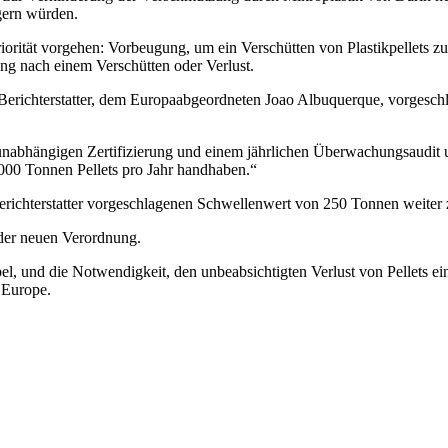
gern würden.
orität vorgehen: Vorbeugung, um ein Verschütten von Plastikpellets z
ung nach einem Verschütten oder Verlust.
 Berichterstatter, dem Europaabgeordneten Joao Albuquerque, vorgesc
ner unabhängigen Zertifizierung und einem jährlichen Überwachungsaudi
.000 Tonnen Pellets pro Jahr handhaben.“
Berichterstatter vorgeschlagenen Schwellenwert von 250 Tonnen weiter 
e der neuen Verordnung.
bel, und die Notwendigkeit, den unbeabsichtigten Verlust von Pellets e
 Europe.