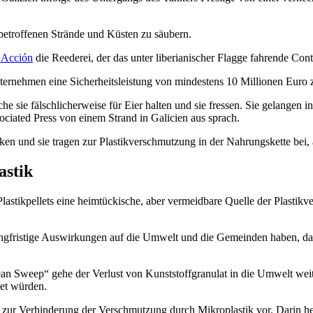
 betroffenen Strände und Küsten zu säubern.
n Acción
die Reederei, der das unter liberianischer Flagge fahrende Con
ternehmen eine Sicherheitsleistung von mindestens 10 Millionen Euro 
he sie fälschlicherweise für Eier halten und sie fressen. Sie gelangen
ociated Press von einem Strand in Galicien aus sprach.
ucken und sie tragen zur Plastikverschmutzung in der Nahrungskette be
astik
Plastikpellets eine heimtückische, aber vermeidbare Quelle der Plastik
 langfristige Auswirkungen auf die Umwelt und die Gemeinden haben, d
Clean Sweep“ gehe der Verlust von Kunststoffgranulat in die Umwelt wei
det würden.
zur Verhinderung der Verschmutzung durch Mikroplastik vor. Darin hei