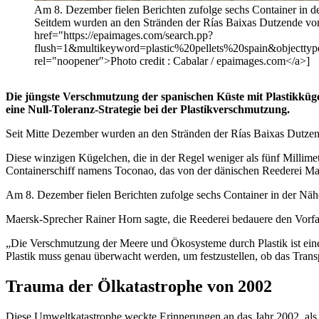
Am 8. Dezember fielen Berichten zufolge sechs Container in d
Seitdem wurden an den Stränden der Rías Baixas Dutzende von 
href="https://epaimages.com/search.pp?
flush=1&multikeyword=plastic%20pellets%20spain&objectty
rel="noopener">Photo credit : Cabalar / epaimages.com</a>]
Die jüngste Verschmutzung der spanischen Küste mit Plastikküg
eine Null-Toleranz-Strategie bei der Plastikverschmutzung.
Seit Mitte Dezember wurden an den Stränden der Rías Baixas Dutzend
Diese winzigen Kügelchen, die in der Regel weniger als fünf Millim
Containerschiff namens Toconao, das von der dänischen Reederei Mae
Am 8. Dezember fielen Berichten zufolge sechs Container in der Näh
Maersk-Sprecher Rainer Horn sagte, die Reederei bedauere den Vorfal
„Die Verschmutzung der Meere und Ökosysteme durch Plastik ist ein
Plastik muss genau überwacht werden, um festzustellen, ob das Tran
Trauma der Ölkatastrophe von 2002
Diese Umweltkatastrophe weckte Erinnerungen an das Jahr 2002, als 