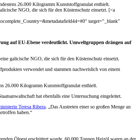
ndestens 26.000 Kilogramm Kunststoffgranulat enthielt.
icische NGO, die sich für den Küstenschutz einsetzt. [<a
ocomplete_Country=&metadatafield44=#0" target="_blank"
ierung auf EU-Ebene verdeutlicht. Umweltgruppen drängen auf
ine galicische NGO, die sich für den Küstenschutz einsetzt.
stoffprodukten verwendet und stammen nachweislich von einem
ns 26.000 Kilogramm Kunststoffgranulat enthielt.
aatsanwaltschaft hat ebenfalls eine Untersuchung eingeleitet.
inisterin Teresa Ribera
. „Das Austreten einer so großen Menge an
etroffen haben.“
erenden Ölpest erschüttert wurde. 60.000 Tonnen Heizöl waren an der