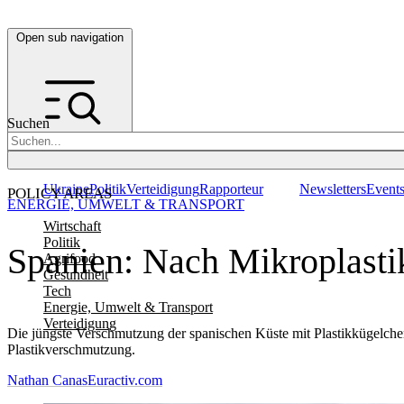
Open sub navigation
Suchen
Ukraine
Politik
Verteidigung
Rapporteur
Newsletters
Event
POLICY AREAS
ENERGIE, UMWELT & TRANSPORT
Wirtschaft
Politik
Spanien: Nach Mikroplasti
Agrifood
Gesundheit
Tech
Energie, Umwelt & Transport
Verteidigung
Die jüngste Verschmutzung der spanischen Küste mit Plastikkügelche
Plastikverschmutzung.
Nathan Canas
Euractiv.com