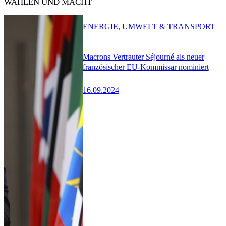
WAHLEN UND MACHT
ENERGIE, UMWELT & TRANSPORT
Macrons Vertrauter Séjourné als neuer
französischer EU-Kommissar nominiert
16.09.2024