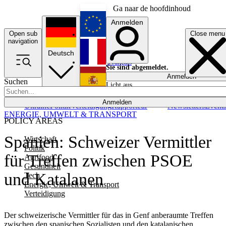
Ga naar de hoofdinhoud
Anmelden
Open sub
Close menu
English
navigation
Deutsch
Français
Sie sind abgemeldet.
Anmelden
Suchen
Licht aus
Español
Anmelden
Ukraine
Politik
Verteidigung
Rapporteur
Newsletters
Event
ENERGIE, UMWELT & TRANSPORT
POLICY AREAS
Spanien: Schweizer Vermittler
Wirtschaft
Politik
für Treffen zwischen PSOE
Agrifood
Gesundheit
und Katalanen
Tech
Energie, Umwelt & Transport
Verteidigung
Der schweizerische Vermittler für das in Genf anberaumte Treffen
zwischen den spanischen Sozialisten und den katalanischen