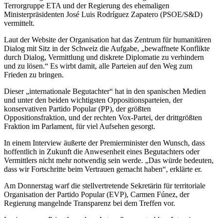
Terrorgruppe ETA und der Regierung des ehemaligen
Ministerpräsidenten José Luis Rodríguez Zapatero (PSOE/S&D)
vermittelt.
Laut der Website der Organisation hat das Zentrum für humanitären
Dialog mit Sitz in der Schweiz die Aufgabe, „bewaffnete Konflikte
durch Dialog, Vermittlung und diskrete Diplomatie zu verhindern
und zu lösen.“ Es wirbt damit, alle Parteien auf den Weg zum
Frieden zu bringen.
Dieser „internationale Begutachter“ hat in den spanischen Medien
und unter den beiden wichtigsten Oppositionsparteien, der
konservativen Partido Popular (PP), der größten
Oppositionsfraktion, und der rechten Vox-Partei, der drittgrößten
Fraktion im Parlament, für viel Aufsehen gesorgt.
In einem Interview äußerte der Premierminister den Wunsch, dass
hoffentlich in Zukunft die Anwesenheit eines Begutachters oder
Vermittlers nicht mehr notwendig sein werde. „Das würde bedeuten,
dass wir Fortschritte beim Vertrauen gemacht haben“, erklärte er.
Am Donnerstag warf die stellvertretende Sekretärin für territoriale
Organisation der Partido Popular (EVP), Carmen Fúnez, der
Regierung mangelnde Transparenz bei dem Treffen vor.