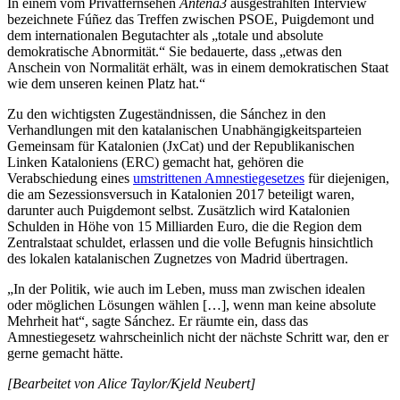
In einem vom Privatfernsehen
Antena3
ausgestrahlten Interview
bezeichnete Fúñez das Treffen zwischen PSOE, Puigdemont und
dem internationalen Begutachter als „totale und absolute
demokratische Abnormität.“ Sie bedauerte, dass „etwas den
Anschein von Normalität erhält, was in einem demokratischen Staat
wie dem unseren keinen Platz hat.“
Zu den wichtigsten Zugeständnissen, die Sánchez in den
Verhandlungen mit den katalanischen Unabhängigkeitsparteien
Gemeinsam für Katalonien (JxCat) und der Republikanischen
Linken Kataloniens (ERC) gemacht hat, gehören die
Verabschiedung eines
umstrittenen Amnestiegesetzes
für diejenigen,
die am Sezessionsversuch in Katalonien 2017 beteiligt waren,
darunter auch Puigdemont selbst. Zusätzlich wird Katalonien
Schulden in Höhe von 15 Milliarden Euro, die die Region dem
Zentralstaat schuldet, erlassen und die volle Befugnis hinsichtlich
des lokalen katalanischen Zugnetzes von Madrid übertragen.
„In der Politik, wie auch im Leben, muss man zwischen idealen
oder möglichen Lösungen wählen […], wenn man keine absolute
Mehrheit hat“, sagte Sánchez. Er räumte ein, dass das
Amnestiegesetz wahrscheinlich nicht der nächste Schritt war, den er
gerne gemacht hätte.
[Bearbeitet von Alice Taylor/Kjeld Neubert]