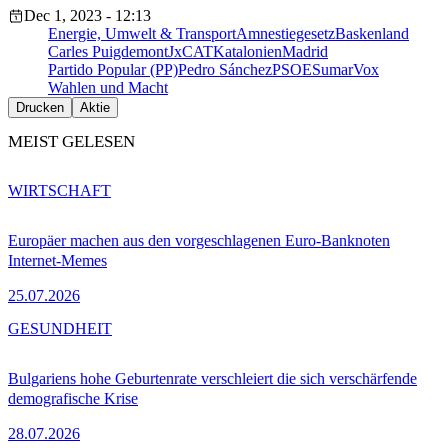
Dec 1, 2023 - 12:13
Energie, Umwelt & Transport
Amnestiegesetz
Baskenland
Carles Puigdemont
JxCAT
Katalonien
Madrid
Partido Popular (PP)
Pedro Sánchez
PSOE
Sumar
Vox
Wahlen und Macht
Drucken
Aktie
MEIST GELESEN
WIRTSCHAFT
Europäer machen aus den vorgeschlagenen Euro-Banknoten
Internet-Memes
25.07.2026
GESUNDHEIT
Bulgariens hohe Geburtenrate verschleiert die sich verschärfende
demografische Krise
28.07.2026