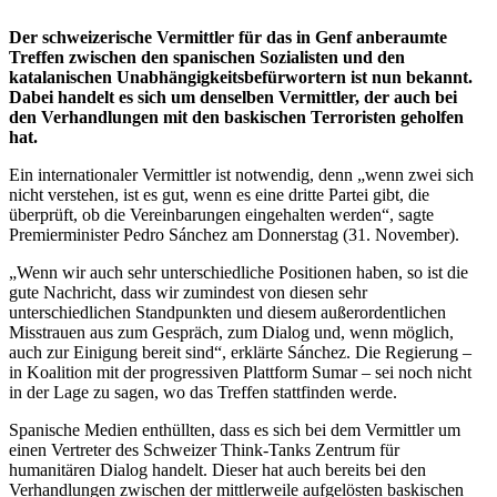
Der schweizerische Vermittler für das in Genf anberaumte
Treffen zwischen den spanischen Sozialisten und den
katalanischen Unabhängigkeitsbefürwortern ist nun bekannt.
Dabei handelt es sich um denselben Vermittler, der auch bei
den Verhandlungen mit den baskischen Terroristen geholfen
hat.
Ein internationaler Vermittler ist notwendig, denn „wenn zwei sich
nicht verstehen, ist es gut, wenn es eine dritte Partei gibt, die
überprüft, ob die Vereinbarungen eingehalten werden“, sagte
Premierminister Pedro Sánchez am Donnerstag (31. November).
„Wenn wir auch sehr unterschiedliche Positionen haben, so ist die
gute Nachricht, dass wir zumindest von diesen sehr
unterschiedlichen Standpunkten und diesem außerordentlichen
Misstrauen aus zum Gespräch, zum Dialog und, wenn möglich,
auch zur Einigung bereit sind“, erklärte Sánchez. Die Regierung –
in Koalition mit der progressiven Plattform Sumar – sei noch nicht
in der Lage zu sagen, wo das Treffen stattfinden werde.
Spanische Medien enthüllten, dass es sich bei dem Vermittler um
einen Vertreter des Schweizer Think-Tanks Zentrum für
humanitären Dialog handelt. Dieser hat auch bereits bei den
Verhandlungen zwischen der mittlerweile aufgelösten baskischen