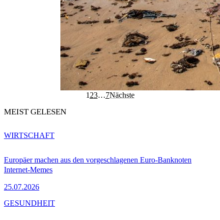
1
2
3
…
7
Nächste
MEIST GELESEN
WIRTSCHAFT
Europäer machen aus den vorgeschlagenen Euro-Banknoten
Internet-Memes
25.07.2026
GESUNDHEIT