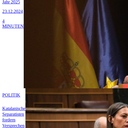
Jahr 2025
23.12.2024
4
MINUTEN
POLITIK
Katalanische
Separatisten
fordern
Versprechen