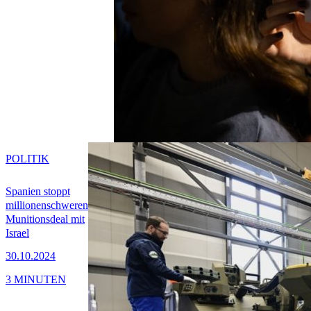
POLITIK
Spanien stoppt
millionenschweren
Munitionsdeal mit
Israel
30.10.2024
3 MINUTEN