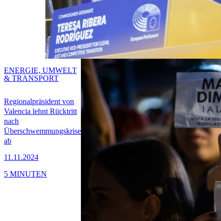
ENERGIE, UMWELT
& TRANSPORT
Regionalpräsident von
Valencia lehnt Rücktritt
nach
Überschwemmungskrise
ab
11.11.2024
5 MINUTEN