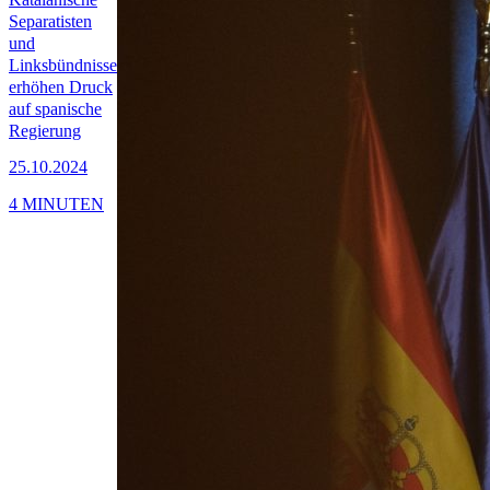
Separatisten
und
Linksbündnisse
erhöhen Druck
auf spanische
Regierung
25.10.2024
4 MINUTEN