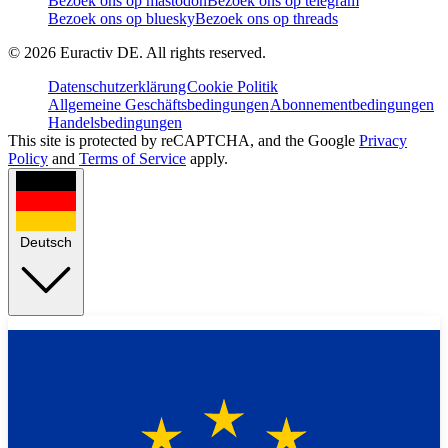
Bezoek ons op mastodon
Bezoek ons op telegram
Bezoek ons op bluesky
Bezoek ons op threads
©
2026
Euractiv DE. All rights reserved.
Datenschutzerklärung
Cookie Politik
Allgemeine Geschäftsbedingungen
Abonnementbedingungen
Handelsbedingungen
This site is protected by reCAPTCHA, and the Google
Privacy
Policy
and
Terms of Service
apply.
Deutsch