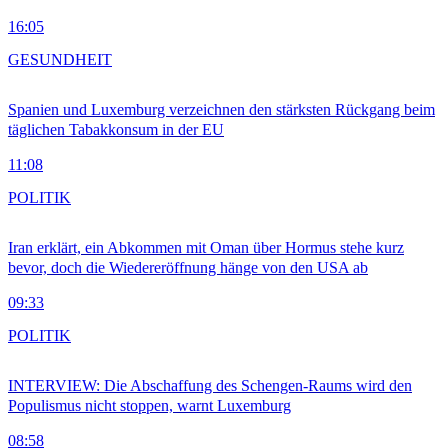
16:05
GESUNDHEIT
Spanien und Luxemburg verzeichnen den stärksten Rückgang beim
täglichen Tabakkonsum in der EU
11:08
POLITIK
Iran erklärt, ein Abkommen mit Oman über Hormus stehe kurz
bevor, doch die Wiedereröffnung hänge von den USA ab
09:33
POLITIK
INTERVIEW: Die Abschaffung des Schengen-Raums wird den
Populismus nicht stoppen, warnt Luxemburg
08:58