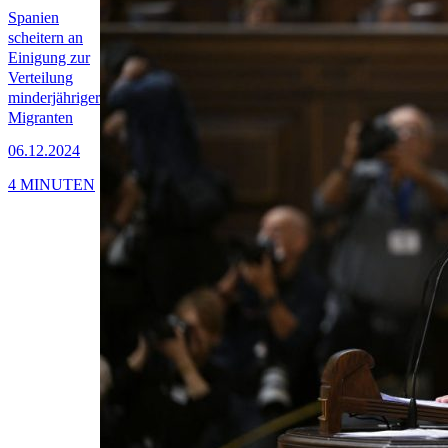
Spanien
scheitern an
Einigung zur
Verteilung
minderjähriger
Migranten
06.12.2024
4 MINUTEN