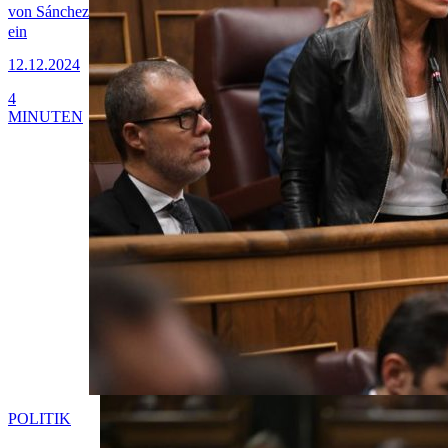
von Sánchez
ein
12.12.2024
4
MINUTEN
POLITIK