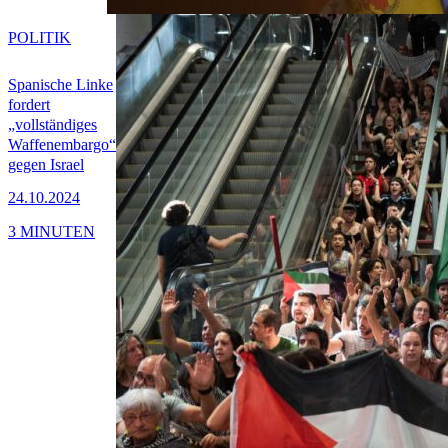
POLITIK
Spanische Linke
fordert
„vollständiges
Waffenembargo“
gegen Israel
24.10.2024
3 MINUTEN