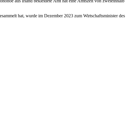
Donohoe aus Irland bekleidete Amt hat eine Amtszeit von zweieinhalb
 gesammelt hat, wurde im Dezember 2023 zum Wirtschaftsminister des