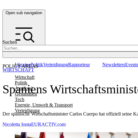
Open sub navigation
Suchen
Ukraine
Politik
Verteidigung
Rapporteur
Newsletters
Event
POLICY AREAS
WIRTSCHAFT
Wirtschaft
Politik
Spaniens Wirtschaftsminist
Agrifood
Gesundheit
Tech
Energie, Umwelt & Transport
Verteidigung
Der spanische Wirtschaftsminister Carlos Cuerpo hat offiziell seine 
Nicoletta Ionta
EURACTIV.com