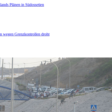
lands Plänen in Südossetien
n wegen Grenzkontrollen droht