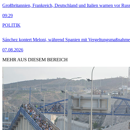
Großbritannien, Frankreich, Deutschland und Italien warnen vor Russ
09:29
POLITIK
Sánchez kontert Meloni, während Spanien mit Vergeltungsmaßnahme
07.08.2026
MEHR AUS DIESEM BEREICH