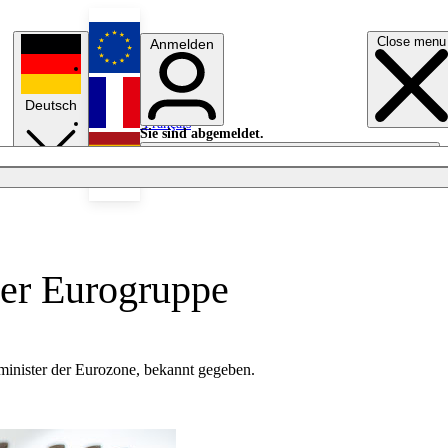
Close menu
Anmelden
English
Deutsch
Français
Sie sind abgemeldet.
Anmelden
Licht aus
Español
der Eurogruppe
zminister der Eurozone, bekannt gegeben.