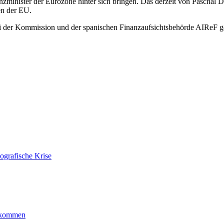
zminister der Eurozone hinter sich bringen. Das derzeit von Paschal 
en der EU.
 bei der Kommission und der spanischen Finanzaufsichtsbehörde AIReF
ografische Krise
ankommen