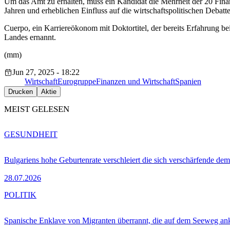
Um das Amt zu erhalten, muss ein Kandidat die Mehrheit der 20 Finan
Jahren und erheblichen Einfluss auf die wirtschaftspolitischen Debatt
Cuerpo, ein Karriereökonom mit Doktortitel, der bereits Erfahrung
Landes ernannt.
(mm)
Jun 27, 2025 - 18:22
Wirtschaft
Eurogruppe
Finanzen und Wirtschaft
Spanien
Drucken
Aktie
MEIST GELESEN
GESUNDHEIT
Bulgariens hohe Geburtenrate verschleiert die sich verschärfende dem
28.07.2026
POLITIK
Spanische Enklave von Migranten überrannt, die auf dem Seeweg 