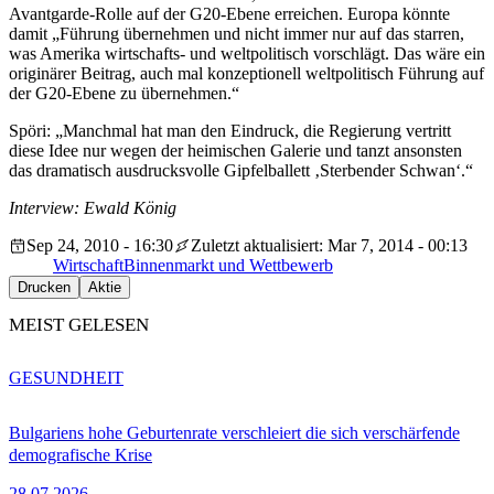
Avantgarde-Rolle auf der G20-Ebene erreichen. Europa könnte
damit „Führung übernehmen und nicht immer nur auf das starren,
was Amerika wirtschafts- und weltpolitisch vorschlägt. Das wäre ein
originärer Beitrag, auch mal konzeptionell weltpolitisch Führung auf
der G20-Ebene zu übernehmen.“
Spöri: „Manchmal hat man den Eindruck, die Regierung vertritt
diese Idee nur wegen der heimischen Galerie und tanzt ansonsten
das dramatisch ausdrucksvolle Gipfelballett ‚Sterbender Schwan‘.“
Interview: Ewald König
Sep 24, 2010 - 16:30
Zuletzt aktualisiert: Mar 7, 2014 - 00:13
Wirtschaft
Binnenmarkt und Wettbewerb
Drucken
Aktie
MEIST GELESEN
GESUNDHEIT
Bulgariens hohe Geburtenrate verschleiert die sich verschärfende
demografische Krise
28.07.2026