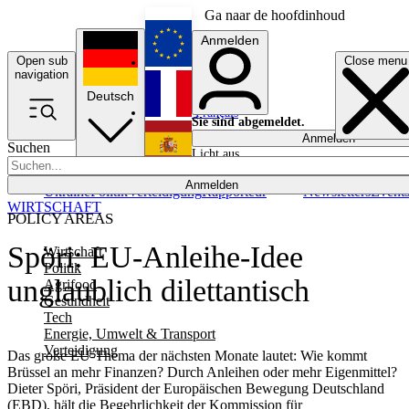
Ga naar de hoofdinhoud
Anmelden
Open sub
Close menu
English
navigation
Deutsch
Français
Sie sind abgemeldet.
Anmelden
Suchen
Licht aus
Español
Anmelden
Ukraine
Politik
Verteidigung
Rapporteur
Newsletters
Event
WIRTSCHAFT
POLICY AREAS
Spöri: EU-Anleihe-Idee
Wirtschaft
Politik
unglaublich dilettantisch
Agrifood
Gesundheit
Tech
Energie, Umwelt & Transport
Verteidigung
Das große EU-Thema der nächsten Monate lautet: Wie kommt
Brüssel an mehr Finanzen? Durch Anleihen oder mehr Eigenmittel?
Dieter Spöri, Präsident der Europäischen Bewegung Deutschland
(EBD), hält die Begehrlichkeit der Kommission für