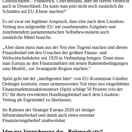
Gesellschaften – Frankreich, Griechenland, aber im Herbst vielleicht
auch in Deutschland. Da kann man jetzt nicht noch zusätzlich die
Schulden auf EU-Ebene machen!“
Es sei zwar ein legitimer Anspruch, dass eine nach dem Lissabon-
Vertrag neu aufgestellte EU mit zunehmenden Aufgaben und
zunehmendem parlamentarischen Selbstbewusstsein auch
zusätzliche Mittel brauche.
„Aber dann muss man aus der Not eine Tugend machen und diesen
Finanzbedarf mit den Ursachen der größten Finanz- und
Weltwirtschaftskrise seit 1929 in Verbindung bringen. Dann muss
man Europa an den Finanzmärkten mit neuen Rahmenbedingungen
zum Modell-, zur Avantgarde-Region machen.“
Spöri geht mit der „intelligenten Idee“ von EU-Kommissar Günther
Oettinger konform, einen nennenswerten Teil einer neu eingeführten
Finanzmarkttransaktionssteuer (Spöri schlägt 50 Prozent vor) der
EU für ihren erweiterten Handlungsbedarf nach dem Lissabon-
Vertrag als Eigenmittel zu überlassen.
Im Rahmen der Strategie Europa 2020 sei riesiger
Infrastrukturbedarf und damit auch einen enormer
Finanzierungsbedarf unabweisbar.
Idee zur Verrechnung des „Britenrabatts“