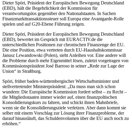
Dieter Spöri, Präsident der Europäischen Bewegung Deutschland
(EBD), hält die Begehrlichkeit der Kommission für
verantwortungslos gegenüber den Nationalstaaten. In Sachen
Finanzmarkttransaktionssteuer soll Europa eine Avantgarde-Rolle
spielen und auf G20-Ebene Führung zeigen.
Dieter Spöri, Präsident der Europäischen Bewegung Deutschland
(EBD), bewertet im Gespräch mit EURACTIV.de die
unterschiedlichen Positionen zur chronischen Finanzenge der EU.
Die eine Position, etwa vertreten durch EU-Haushaltskommissar
Janusz Lewandowski (Polen), sieht Anleihen vor. Eine andere will
die Probleme durch mehr Eigenmittel lösen, zuletzt vorgetragen von
Kommissionspräsident José Barroso in seiner „Rede zur Lage der
Union“ in Straßburg.
Spöri, früher baden-württembergischer Wirtschaftsminister und
stellvertretender Ministerpräsident: „Da muss man sich schon
wundern: Die Europäische Kommission fordert selbst – zu Recht –
die Mitgliedsstaaten immer wieder auf, einen finanzpoltischen
Konsolidierungskurs zu fahren, und schickt ihnen Mahnbriefe,
wenn sie die Konsolidierungsziele verletzen. Aber dann kommt sie
selber mit einem Vorschlag zur Lösung ihrer Finanzprobleme, der
darauf hinausläuft, das Schuldenvolumen über die EU auch noch zu
erhöhen.“