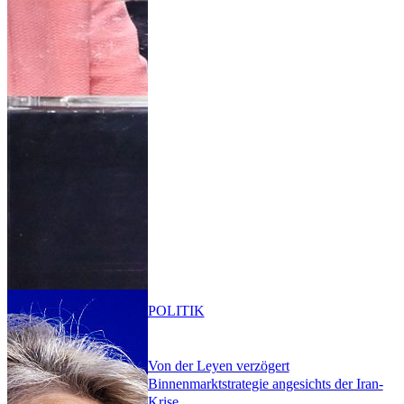
POLITIK
Von der Leyen verzögert
Binnenmarktstrategie angesichts der Iran-
Krise