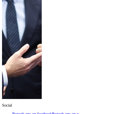
Social
Bezoek ons op facebook
Bezoek ons op x