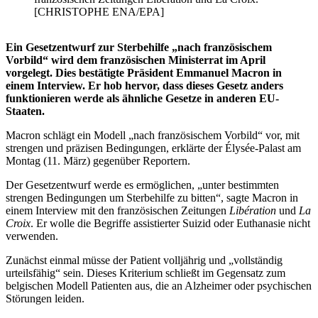
[CHRISTOPHE ENA/EPA]
Ein Gesetzentwurf zur Sterbehilfe „nach französischem
Vorbild“ wird dem französischen Ministerrat im April
vorgelegt. Dies bestätigte Präsident Emmanuel Macron in
einem Interview. Er hob hervor, dass dieses Gesetz anders
funktionieren werde als ähnliche Gesetze in anderen EU-
Staaten.
Macron schlägt ein Modell „nach französischem Vorbild“ vor, mit
strengen und präzisen Bedingungen, erklärte der Élysée-Palast am
Montag (11. März) gegenüber Reportern.
Der Gesetzentwurf werde es ermöglichen, „unter bestimmten
strengen Bedingungen um Sterbehilfe zu bitten“, sagte Macron in
einem Interview mit den französischen Zeitungen
Libération
und
La
Croix
. Er wolle die Begriffe assistierter Suizid oder Euthanasie nicht
verwenden.
Zunächst einmal müsse der Patient volljährig und „vollständig
urteilsfähig“ sein. Dieses Kriterium schließt im Gegensatz zum
belgischen Modell Patienten aus, die an Alzheimer oder psychischen
Störungen leiden.