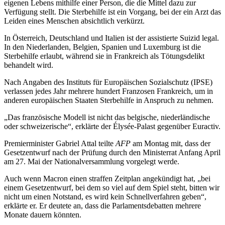
eigenen Lebens mithilfe einer Person, die die Mittel dazu zur
Verfügung stellt. Die Sterbehilfe ist ein Vorgang, bei der ein Arzt das
Leiden eines Menschen absichtlich verkürzt.
In Österreich, Deutschland und Italien ist der assistierte Suizid legal.
In den Niederlanden, Belgien, Spanien und Luxemburg ist die
Sterbehilfe erlaubt, während sie in Frankreich als Tötungsdelikt
behandelt wird.
Nach Angaben des Instituts für Europäischen Sozialschutz (IPSE)
verlassen jedes Jahr mehrere hundert Franzosen Frankreich, um in
anderen europäischen Staaten Sterbehilfe in Anspruch zu nehmen.
„Das französische Modell ist nicht das belgische, niederländische
oder schweizerische“, erklärte der Élysée-Palast gegenüber Euractiv.
Premierminister Gabriel Attal teilte
AFP
am Montag mit, dass der
Gesetzentwurf nach der Prüfung durch den Ministerrat Anfang April
am 27. Mai der Nationalversammlung vorgelegt werde.
Auch wenn Macron einen straffen Zeitplan angekündigt hat, „bei
einem Gesetzentwurf, bei dem so viel auf dem Spiel steht, bitten wir
nicht um einen Notstand, es wird kein Schnellverfahren geben“,
erklärte er. Er deutete an, dass die Parlamentsdebatten mehrere
Monate dauern könnten.