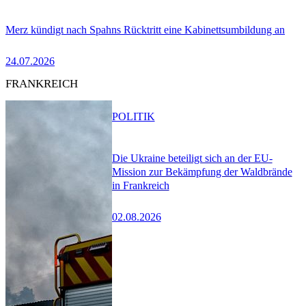
Merz kündigt nach Spahns Rücktritt eine Kabinettsumbildung an
24.07.2026
FRANKREICH
POLITIK
Die Ukraine beteiligt sich an der EU-
Mission zur Bekämpfung der Waldbrände
in Frankreich
02.08.2026