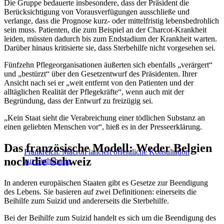
Die Gruppe bedauerte insbesondere, dass der Präsident die
Berücksichtigung von Vorausverfügungen ausschließe und
verlange, dass die Prognose kurz- oder mittelfristig lebensbedrohlich
sein muss. Patienten, die zum Beispiel an der Charcot-Krankheit
leiden, müssten dadurch bis zum Endstadium der Krankheit warten.
Darüber hinaus kritisierte sie, dass Sterbehilfe nicht vorgesehen sei.
Fünfzehn Pflegeorganisationen äußerten sich ebenfalls „verärgert“
und „bestürzt“ über den Gesetzentwurf des Präsidenten. Ihrer
Ansicht nach sei er „weit entfernt von den Patienten und der
alltäglichen Realität der Pflegekräfte“, wenn auch mit der
Begründung, dass der Entwurf zu freizügig sei.
„Kein Staat sieht die Verabreichung einer tödlichen Substanz an
einen geliebten Menschen vor“, hieß es in der Presseerklärung.
Das französische Modell: Weder Belgien
Frankreich: Macron lanciert öffentliche Konsultation
noch die Schweiz
zur Euthanasie
In anderen europäischen Staaten gibt es Gesetze zur Beendigung
des Lebens. Sie basieren auf zwei Definitionen: einerseits die
Beihilfe zum Suizid und andererseits die Sterbehilfe.
Bei der Beihilfe zum Suizid handelt es sich um die Beendigung des