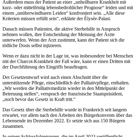
Außerdem muss der Patient an einer „unheilbaren Krankheit mit
kurz- oder mittelfristig lebensbedrohlicher Prognose“ leiden und mit
einem „unüberwindbaren Leiden“ konfrontiert sein. „Alle diese
Kriterien müssen erfüllt sein“, erklärte der Élysée-Palast.
Danach müssen Patienten, die aktive Sterbehilfe in Anspruch
nehmen wollen, ihre Entscheidung der Meinung der Ärzte
unterwerfen. Wenn der Arzt zustimmt, kann der Patient sich die
tödliche Dosis selbst injizieren.
Wenn er dazu nicht in der Lage ist, was insbesondere bei Menschen
mit der Charcot-Krankheit der Fall wäre, kann er einen Dritten mit
der Durchführung des Eingriffs beauftragen.
Der Gesetzentwurf wird auch einen Abschnitt über die
unterstützende Pflege, einschließlich der Palliativpflege, enthalten.
„Wir werden die Palliativmedizin wieder in den Mittelpunkt der
Betreuung stellen“, versprach der französische Staatspräsident,
„noch bevor das Gesetz in Kraft tritt.“
Das Gesetz über die Sterbehilfe wurde in Frankreich seit langem
erwartet, vor allem nach den Arbeiten des Bürgerkonvents über das
Lebensende im Dezember 2022. Er setzte sich aus 150 Bürgern
zusammen.
In seinen Schlussfolgerungen, die im April 2023 veröffentlicht