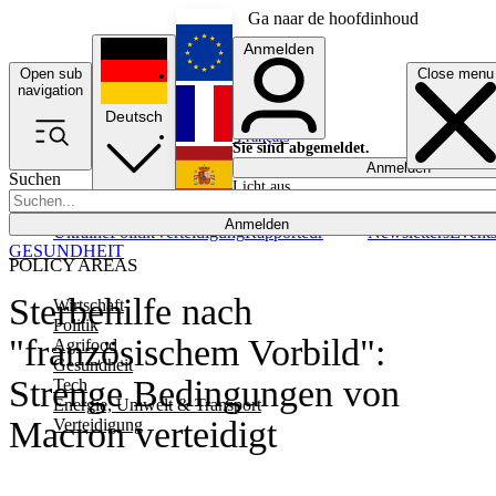
Ga naar de hoofdinhoud
Anmelden
Open sub
Close menu
English
navigation
Deutsch
Français
Sie sind abgemeldet.
Anmelden
Suchen
Licht aus
Español
Anmelden
Ukraine
Politik
Verteidigung
Rapporteur
Newsletters
Event
GESUNDHEIT
POLICY AREAS
Sterbehilfe nach
Wirtschaft
Politik
"französischem Vorbild":
Agrifood
Gesundheit
Strenge Bedingungen von
Tech
Energie, Umwelt & Transport
Macron verteidigt
Verteidigung