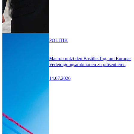
POLITIK
Macron nutzt den Bastille-Tag, um Europas
Verteidigungsambitionen zu präsentieren
14.07.2026