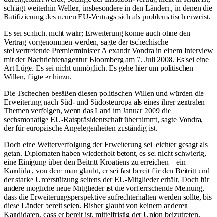
schlägt weiterhin Wellen, insbesondere in den Ländern, in denen die
Ratifizierung des neuen EU-Vertrags sich als problematisch erweist.
Es sei schlicht nicht wahr; Erweiterung könne auch ohne den
Vertrag vorgenommen werden, sagte der tschechische
stellvertretende Premierminister Alexandr Vondra in einem Interview
mit der Nachrichtenagentur Bloomberg am 7. Juli 2008. Es sei eine
Art Lüge. Es sei nicht unmöglich. Es gehe hier um politischen
Willen, fügte er hinzu.
Die Tschechen besäßen diesen politischen Willen und würden die
Erweiterung nach Süd- und Südosteuropa als eines ihrer zentralen
Themen verfolgen, wenn das Land im Januar 2009 die
sechsmonatige EU-Ratspräsidentschaft übernimmt, sagte Vondra,
der für europäische Angelegenheiten zuständig ist.
Doch eine Weiterverfolgung der Erweiterung sei leichter gesagt als
getan. Diplomaten haben wiederholt betont, es sei nicht schwierig,
eine Einigung über den Beitritt Kroatiens zu erreichen – ein
Kandidat, von dem man glaubt, er sei fast bereit für den Beitritt und
der starke Unterstützung seitens der EU-Mitglieder erhält. Doch für
andere mögliche neue Mitglieder ist die vorherrschende Meinung,
dass die Erweiterungsperspektive aufrechterhalten werden sollte, bis
diese Länder bereit seien. Bisher glaubt von keinem anderen
Kandidaten, dass er bereit ist, mittelfristig der Union beizutreten.