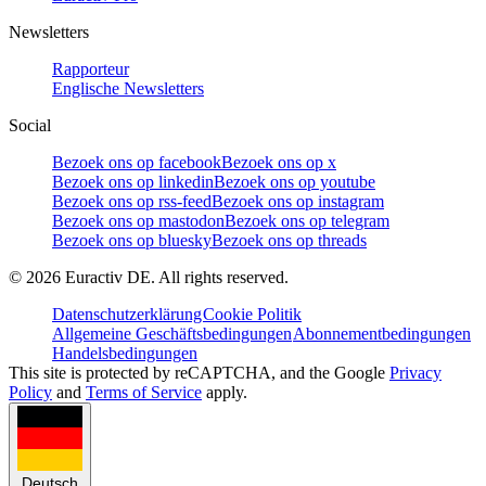
Newsletters
Rapporteur
Englische Newsletters
Social
Bezoek ons op facebook
Bezoek ons op x
Bezoek ons op linkedin
Bezoek ons op youtube
Bezoek ons op rss-feed
Bezoek ons op instagram
Bezoek ons op mastodon
Bezoek ons op telegram
Bezoek ons op bluesky
Bezoek ons op threads
©
2026
Euractiv DE. All rights reserved.
Datenschutzerklärung
Cookie Politik
Allgemeine Geschäftsbedingungen
Abonnementbedingungen
Handelsbedingungen
This site is protected by reCAPTCHA, and the Google
Privacy
Policy
and
Terms of Service
apply.
Deutsch