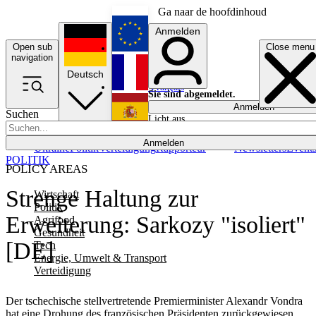
Ga naar de hoofdinhoud
Anmelden
Open sub
Close menu
English
navigation
Deutsch
Français
Sie sind abgemeldet.
Anmelden
Suchen
Licht aus
Español
Anmelden
Ukraine
Politik
Verteidigung
Rapporteur
Newsletters
Event
POLITIK
POLICY AREAS
Strenge Haltung zur
Wirtschaft
Politik
Erweiterung: Sarkozy "isoliert"
Agrifood
Gesundheit
[DE]
Tech
Energie, Umwelt & Transport
Verteidigung
Der tschechische stellvertretende Premierminister Alexandr Vondra
hat eine Drohung des französischen Präsidenten zurückgewiesen,