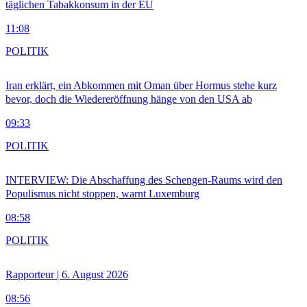
täglichen Tabakkonsum in der EU
11:08
POLITIK
Iran erklärt, ein Abkommen mit Oman über Hormus stehe kurz
bevor, doch die Wiedereröffnung hänge von den USA ab
09:33
POLITIK
INTERVIEW: Die Abschaffung des Schengen-Raums wird den
Populismus nicht stoppen, warnt Luxemburg
08:58
POLITIK
Rapporteur | 6. August 2026
08:56