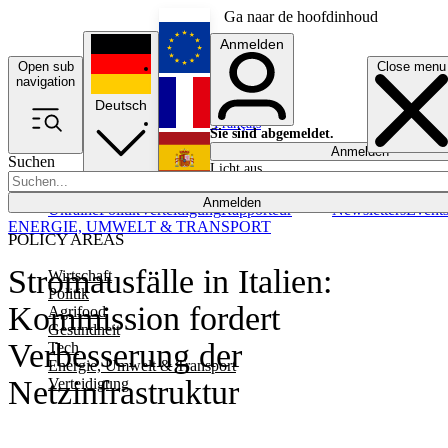
Ga naar de hoofdinhoud
Anmelden
Open sub
Close menu
English
navigation
Deutsch
Français
Sie sind abgemeldet.
Anmelden
Suchen
Licht aus
Español
Anmelden
Ukraine
Politik
Verteidigung
Rapporteur
Newsletters
Event
ENERGIE, UMWELT & TRANSPORT
POLICY AREAS
Stromausfälle in Italien:
Wirtschaft
Politik
Kommission fordert
Agrifood
Gesundheit
Verbesserung der
Tech
Energie, Umwelt & Transport
Netzinfrastruktur
Verteidigung