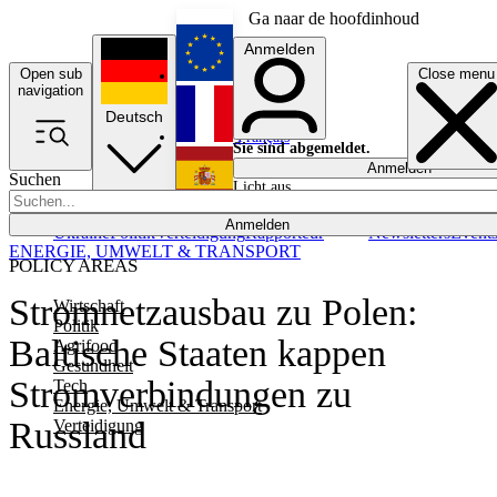
Ga naar de hoofdinhoud
Anmelden
Open sub
Close menu
English
navigation
Deutsch
Français
Sie sind abgemeldet.
Anmelden
Suchen
Licht aus
Español
Anmelden
Ukraine
Politik
Verteidigung
Rapporteur
Newsletters
Event
ENERGIE, UMWELT & TRANSPORT
POLICY AREAS
Stromnetzausbau zu Polen:
Wirtschaft
Politik
Baltische Staaten kappen
Agrifood
Gesundheit
Stromverbindungen zu
Tech
Energie, Umwelt & Transport
Russland
Verteidigung