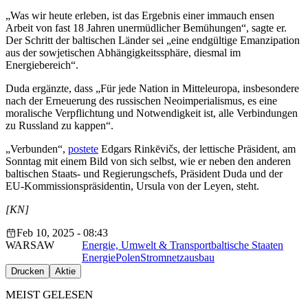
„Was wir heute erleben, ist das Ergebnis einer immauch ensen
Arbeit von fast 18 Jahren unermüdlicher Bemühungen“, sagte er.
Der Schritt der baltischen Länder sei „eine endgültige Emanzipation
aus der sowjetischen Abhängigkeitssphäre, diesmal im
Energiebereich“.
Duda ergänzte, dass „Für jede Nation in Mitteleuropa, insbesondere
nach der Erneuerung des russischen Neoimperialismus, es eine
moralische Verpflichtung und Notwendigkeit ist, alle Verbindungen
zu Russland zu kappen“.
„Verbunden“,
postete
Edgars Rinkēvičs, der lettische Präsident, am
Sonntag mit einem Bild von sich selbst, wie er neben den anderen
baltischen Staats- und Regierungschefs, Präsident Duda und der
EU-Kommissionspräsidentin, Ursula von der Leyen, steht.
[KN]
Feb 10, 2025 - 08:43
WARSAW
Energie, Umwelt & Transport
baltische Staaten
Energie
Polen
Stromnetzausbau
Drucken
Aktie
MEIST GELESEN