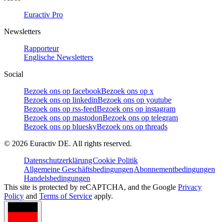
Euractiv Pro
Newsletters
Rapporteur
Englische Newsletters
Social
Bezoek ons op facebook
Bezoek ons op x
Bezoek ons op linkedin
Bezoek ons op youtube
Bezoek ons op rss-feed
Bezoek ons op instagram
Bezoek ons op mastodon
Bezoek ons op telegram
Bezoek ons op bluesky
Bezoek ons op threads
©
2026
Euractiv DE. All rights reserved.
Datenschutzerklärung
Cookie Politik
Allgemeine Geschäftsbedingungen
Abonnementbedingungen
Handelsbedingungen
This site is protected by reCAPTCHA, and the Google
Privacy
Policy
and
Terms of Service
apply.