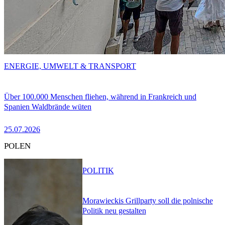
ENERGIE, UMWELT & TRANSPORT
Über 100.000 Menschen fliehen, während in Frankreich und
Spanien Waldbrände wüten
25.07.2026
POLEN
POLITIK
Morawieckis Grillparty soll die polnische
Politik neu gestalten