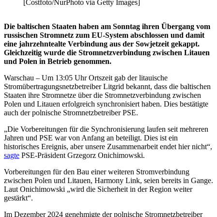
[Costfoto/NurPhoto via Getty Images]
Die baltischen Staaten haben am Sonntag ihren Übergang vom
russischen Stromnetz zum EU-System abschlossen und damit
eine jahrzehntealte Verbindung aus der Sowjetzeit gekappt.
Gleichzeitig wurde die Stromnetzverbindung zwischen Litauen
und Polen in Betrieb genommen.
Warschau – Um 13:05 Uhr Ortszeit gab der litauische
Stromübertragungsnetzbetreiber Litgrid bekannt, dass die baltischen
Staaten ihre Stromnetze über die Stromnetzverbindung zwischen
Polen und Litauen erfolgreich synchronisiert haben. Dies bestätigte
auch der polnische Stromnetzbetreiber PSE.
„Die Vorbereitungen für die Synchronisierung laufen seit mehreren
Jahren und PSE war von Anfang an beteiligt. Dies ist ein
historisches Ereignis, aber unsere Zusammenarbeit endet hier nicht“,
sagte
PSE-Präsident Grzegorz Onichimowski.
Vorbereitungen für den Bau einer weiteren Stromverbindung
zwischen Polen und Litauen, Harmony Link, seien bereits in Gange.
Laut Onichimowski „wird die Sicherheit in der Region weiter
gestärkt“.
Im Dezember 2024 genehmigte der polnische Stromnetzbetreiber