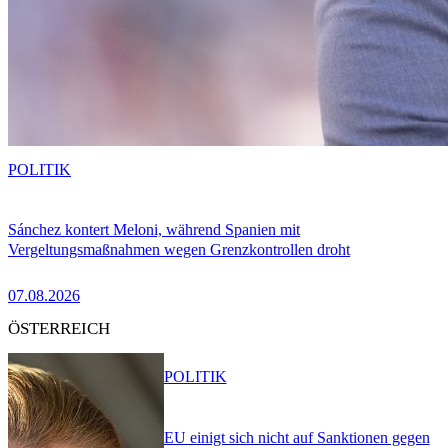
POLITIK
Sánchez kontert Meloni, während Spanien mit
Vergeltungsmaßnahmen wegen Grenzkontrollen droht
07.08.2026
ÖSTERREICH
POLITIK
EU einigt sich nicht auf Sanktionen gegen