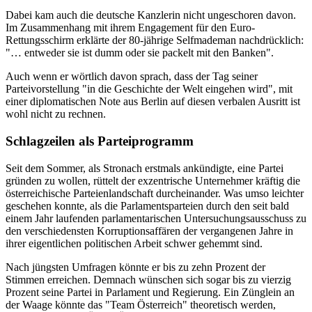
Dabei kam auch die deutsche Kanzlerin nicht ungeschoren davon.
Im Zusammenhang mit ihrem Engagement für den Euro-
Rettungsschirm erklärte der 80-jährige Selfmademan nachdrücklich:
"… entweder sie ist dumm oder sie packelt mit den Banken".
Auch wenn er wörtlich davon sprach, dass der Tag seiner
Parteivorstellung "in die Geschichte der Welt eingehen wird", mit
einer diplomatischen Note aus Berlin auf diesen verbalen Ausritt ist
wohl nicht zu rechnen.
Schlagzeilen als Parteiprogramm
Seit dem Sommer, als Stronach erstmals ankündigte, eine Partei
gründen zu wollen, rüttelt der exzentrische Unternehmer kräftig die
österreichische Parteienlandschaft durcheinander. Was umso leichter
geschehen konnte, als die Parlamentsparteien durch den seit bald
einem Jahr laufenden parlamentarischen Untersuchungsausschuss zu
den verschiedensten Korruptionsaffären der vergangenen Jahre in
ihrer eigentlichen politischen Arbeit schwer gehemmt sind.
Nach jüngsten Umfragen könnte er bis zu zehn Prozent der
Stimmen erreichen. Demnach wünschen sich sogar bis zu vierzig
Prozent seine Partei in Parlament und Regierung. Ein Zünglein an
der Waage könnte das "Team Österreich" theoretisch werden,