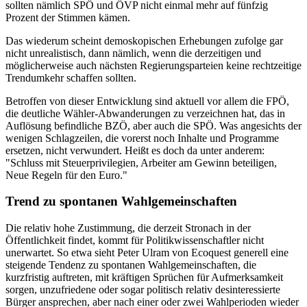
sollten nämlich SPÖ und ÖVP nicht einmal mehr auf fünfzig
Prozent der Stimmen kämen.
Das wiederum scheint demoskopischen Erhebungen zufolge gar
nicht unrealistisch, dann nämlich, wenn die derzeitigen und
möglicherweise auch nächsten Regierungsparteien keine rechtzeitige
Trendumkehr schaffen sollten.
Betroffen von dieser Entwicklung sind aktuell vor allem die FPÖ,
die deutliche Wähler-Abwanderungen zu verzeichnen hat, das in
Auflösung befindliche BZÖ, aber auch die SPÖ. Was angesichts der
wenigen Schlagzeilen, die vorerst noch Inhalte und Programme
ersetzen, nicht verwundert. Heißt es doch da unter anderem:
"Schluss mit Steuerprivilegien, Arbeiter am Gewinn beteiligen,
Neue Regeln für den Euro."
Trend zu spontanen Wahlgemeinschaften
Die relativ hohe Zustimmung, die derzeit Stronach in der
Öffentlichkeit findet, kommt für Politikwissenschaftler nicht
unerwartet. So etwa sieht Peter Ulram von Ecoquest generell eine
steigende Tendenz zu spontanen Wahlgemeinschaften, die
kurzfristig auftreten, mit kräftigen Sprüchen für Aufmerksamkeit
sorgen, unzufriedene oder sogar politisch relativ desinteressierte
Bürger ansprechen, aber nach einer oder zwei Wahlperioden wieder