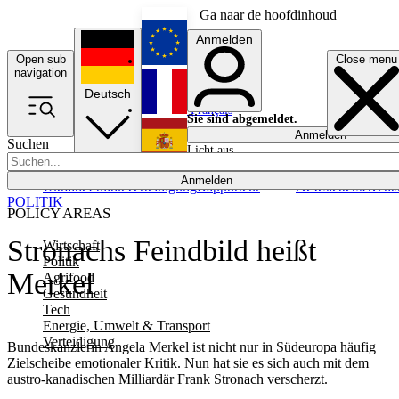
Ga naar de hoofdinhoud
Anmelden
Open sub
Close menu
English
navigation
Deutsch
Français
Sie sind abgemeldet.
Anmelden
Suchen
Licht aus
Español
Anmelden
Ukraine
Politik
Verteidigung
Rapporteur
Newsletters
Event
POLITIK
POLICY AREAS
Stronachs Feindbild heißt
Wirtschaft
Politik
Merkel
Agrifood
Gesundheit
Tech
Energie, Umwelt & Transport
Verteidigung
Bundeskanzlerin Angela Merkel ist nicht nur in Südeuropa häufig
Zielscheibe emotionaler Kritik. Nun hat sie es sich auch mit dem
austro-kanadischen Milliardär Frank Stronach verscherzt.