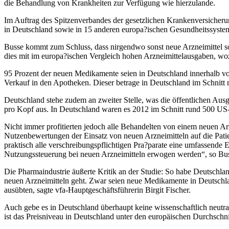
die Behandlung von Krankheiten zur Verfügung wie hierzulande.
Im Auftrag des Spitzenverbandes der gesetzlichen Krankenversicheru
in Deutschland sowie in 15 anderen europa?ischen Gesundheitssyst
Busse kommt zum Schluss, dass nirgendwo sonst neue Arzneimittel so 
dies mit im europa?ischen Vergleich hohen Arzneimittelausgaben, wozu
95 Prozent der neuen Medikamente seien in Deutschland innerhalb von
Verkauf in den Apotheken. Dieser betrage in Deutschland im Schnitt n
Deutschland stehe zudem an zweiter Stelle, was die öffentlichen Aus
pro Kopf aus. In Deutschland waren es 2012 im Schnitt rund 500 US-
Nicht immer profitierten jedoch alle Behandelten von einem neuen Ar
Nutzenbewertungen der Einsatz von neuen Arzneimitteln auf die Pati
praktisch alle verschreibungspflichtigen Pra?parate eine umfassende 
Nutzungssteuerung bei neuen Arzneimitteln erwogen werden“, so Bu
Die Pharmaindustrie äußerte Kritik an der Studie: So habe Deutschla
neuen Arzneimitteln geht. Zwar seien neue Medikamente in Deutschlan
ausübten, sagte vfa-Hauptgeschäftsführerin Birgit Fischer.
Auch gebe es in Deutschland überhaupt keine wissenschaftlich neutr
ist das Preisniveau in Deutschland unter den europäischen Durchschnit