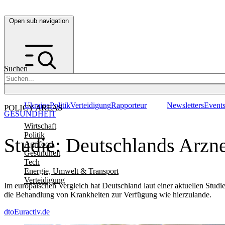
Open sub navigation
Suchen
Ukraine
Politik
Verteidigung
Rapporteur
Newsletters
Event
POLICY AREAS
GESUNDHEIT
Wirtschaft
Politik
Studie: Deutschlands Arzne
Agrifood
Gesundheit
Tech
Energie, Umwelt & Transport
Verteidigung
Im europäischen Vergleich hat Deutschland laut einer aktuellen Studi
die Behandlung von Krankheiten zur Verfügung wie hierzulande.
dto
Euractiv.de