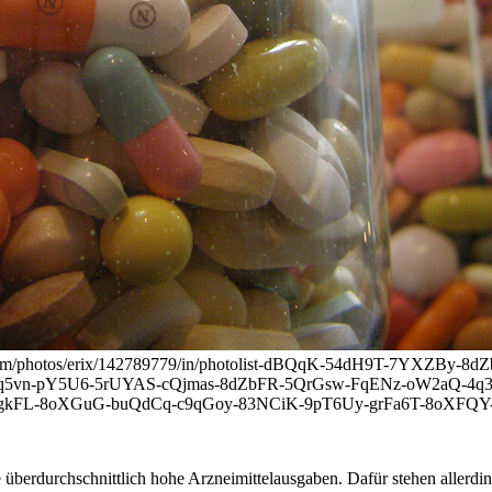
kr.com/photos/erix/142789779/in/photolist-dBQqK-54dH9T-7YXZBy
aZq5vn-pY5U6-5rUYAS-cQjmas-8dZbFR-5QrGsw-FqENz-oW2aQ-
FL-8oXGuG-buQdCq-c9qGoy-83NCiK-9pT6Uy-grFa6T-8oXFQY-4UiR
e überdurchschnittlich hohe Arzneimittelausgaben. Dafür stehen allerd