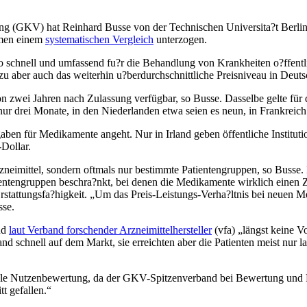
ng (GKV) hat Reinhard Busse von der Technischen Universita?t Berlin 
emen einem
systematischen Vergleich
unterzogen.
schnell und umfassend fu?r die Behandlung von Krankheiten o?ffentlic
 aber auch das weiterhin u?berdurchschnittliche Preisniveau in Deutsch
 zwei Jahren nach Zulassung verfügbar, so Busse. Dasselbe gelte für 
ur drei Monate, in den Niederlanden etwa seien es neun, in Frankreich
gaben für Medikamente angeht. Nur in Irland geben öffentliche Institut
Dollar.
zneimittel, sondern oftmals nur bestimmte Patientengruppen, so Busse
entengruppen beschra?nkt, bei denen die Medikamente wirklich einen 
Erstattungsfa?higkeit. „Um das Preis-Leistungs-Verha?ltnis bei neuen M
sse.
nd
laut Verband forschender Arzneimittelhersteller
(vfa) „längst keine V
d schnell auf dem Markt, sie erreichten aber die Patienten meist nur
ale Nutzenbewertung, da der GKV-Spitzenverband bei Bewertung und Pr
t gefallen.“