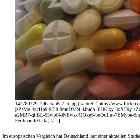
142789779_7d6a5ab8a7_b.jpg [<a href="https://www.flic
jzZsMe-4xcHp9-9Ti8-8mnDMN-4Jhidb-3HhCxy-8oXF9y-
a2MB7-qhBL-53wpf4-jNEwz-fQQxg6-buQdLm-7EMyoa-5ngk
Ferdinand/Flickr]</a>]
Im europäischen Vergleich hat Deutschland laut einer aktuellen Studi