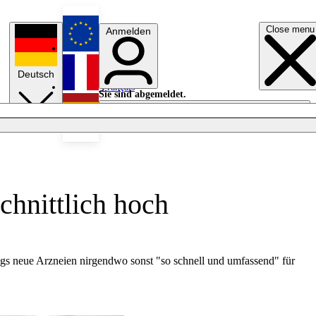
Close menu
Anmelden
English
Deutsch
Français
Sie sind abgemeldet.
Anmelden
Licht aus
Español
chnittlich hoch
ings neue Arzneien nirgendwo sonst "so schnell und umfassend" für