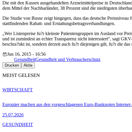
Die mit den Kassen ausgehandelten Arzneimittelpreise in Deutschland 
dem Mittel der Nachbarländer, 38 Prozent sind die niedrigsten überha
Die Studie von Busse zeigt hingegen, dass das deutsche Preisniveau fu
stattfindenden Rabatt- und Erstattungsbetragsverhandlungen.
„Wer Listenpreise fu?r kleinste Patientengruppen im Ausland vor Prei
und ist zumindest an echter Transparenz nicht interessiert“, sagt G
beschra?nkt ist, sondern derzeit auch fu?r diejenigen gilt, fu?r die 
Jun 16, 2015 - 16:56
Gesundheit
Gesundheit und Verbraucherschutz
Drucken
Aktie
MEIST GELESEN
WIRTSCHAFT
Europäer machen aus den vorgeschlagenen Euro-Banknoten Interne
25.07.2026
GESUNDHEIT