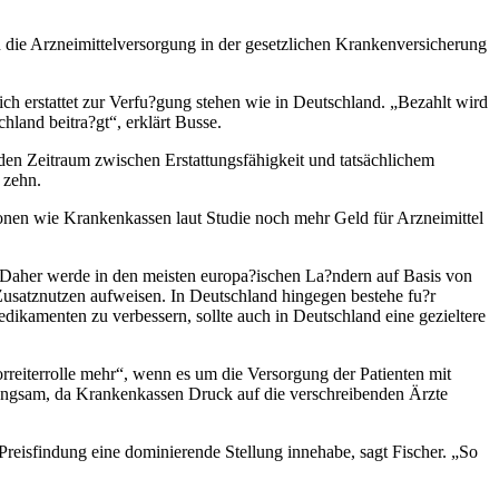
die Arzneimittelversorgung in der gesetzlichen Krankenversicherung
h erstattet zur Verfu?gung stehen wie in Deutschland. „Bezahlt wird
land beitra?gt“, erklärt Busse.
den Zeitraum zwischen Erstattungsfähigkeit und tatsächlichem
 zehn.
ionen wie Krankenkassen laut Studie noch mehr Geld für Arzneimittel
. Daher werde in den meisten europa?ischen La?ndern auf Basis von
Zusatznutzen aufweisen. In Deutschland hingegen bestehe fu?r
edikamenten zu verbessern, sollte auch in Deutschland eine gezieltere
orreiterrolle mehr“, wenn es um die Versorgung der Patienten mit
 langsam, da Krankenkassen Druck auf die verschreibenden Ärzte
eisfindung eine dominierende Stellung innehabe, sagt Fischer. „So