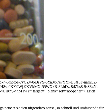
-8dZbk4-5mbfoe-7yCZy-8e3rVS-5Ya3x-7e7YYi-D3X8F-namCZ-
4q3H8v-9KY9Wj-9KVkMX-55WXxR-3LbDz-8dZbs8-9sS84N-
ny-4nMTwY" target="_blank" rel="noopener">[Erich
ings neue Arzneien nirgendwo sonst „so schnell und umfassend“ für