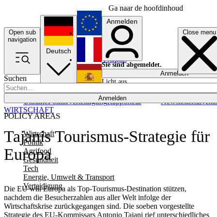
Ga naar de hoofdinhoud
Anmelden
Open sub
Close menu
English
navigation
Deutsch
Français
Sie sind abgemeldet.
Anmelden
Suchen
Licht aus
Español
Anmelden
Ukraine
Politik
Verteidigung
Rapporteur
Newsletters
Event
WIRTSCHAFT
POLICY AREAS
Tajanis Tourismus-Strategie für
Wirtschaft
Politik
Europa
Agrifood
Gesundheit
Tech
Energie, Umwelt & Transport
Verteidigung
Die EU will Europa als Top-Tourismus-Destination stützen,
nachdem die Besucherzahlen aus aller Welt infolge der
Wirtschaftskrise zurückgegangen sind. Die soeben vorgestellte
Strategie des EU-Kommissars Antonio Tajani rief unterschiedliches