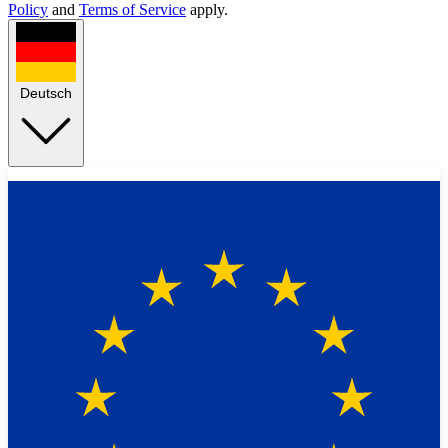
Policy
and
Terms of Service
apply.
Deutsch