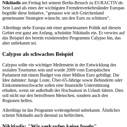
Nikitiadis
am Freitag bei seinem Berlin-Besuch zu EURACTIV.de.
Sein Land als eines der wichtigsten Fremdenverkehrsländer Europas
begrüße diese Initiative, "genauso wie sich Griechenland
gemeinsame Strategien wünscht, um den Euro zu schützen".
Allerdings stehe Europa mit einer gemeinsamen Politik auf diesem
Gebiet erst ganz am Anfang, schränkte Nikitiadis ein. Er verwies auf
das Beispiel des bereits existierenden Programms Calypso hin, das
aber unbekannt sei.
Calypso als schwaches Beispiel
Calypso sollte ein wichtiger Meilenstein in der Entwicklung des
sozialen Tourismus sein und wurde 2009 vom Europäischen
Parlament mit einem Budget von einer Million Euro gebilligt. Die
Idee dahinter: Junge Leute, Über-65-Jährige sowie Behinderte oder
Einkommensschwache sollen eine finanzielle Unterstützung
erhalten, wenn sie außerhalb der Hochsaison in Urlaub fahren. Dies
soll nicht nur den betroffenen Menschen, sondern auch den
Regionen helfen.
Allerdings ist das Programm weitestgehend unbekannt. Ähnliches
scheint Nikitiadis auch diesmal zu befürchten.
Nikitiadis: "Wir verkaufen keine Inseln"