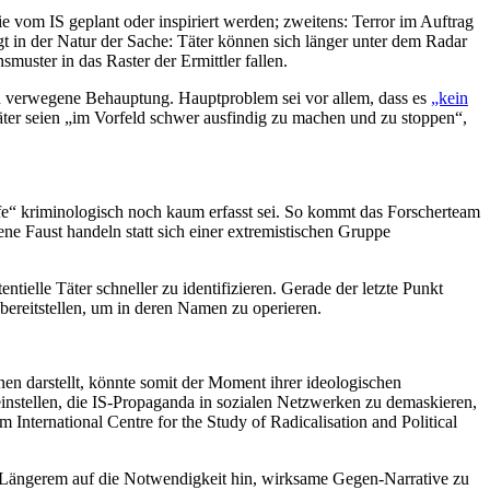
ie vom IS geplant oder inspiriert werden; zweitens: Terror im Auftrag
t in der Natur der Sache: Täter können sich länger unter dem Radar
ster in das Raster der Ermittler fallen.
lzu verwegene Behauptung. Hauptproblem sei vor allem, dass es
„kein
ter seien „im Vorfeld schwer ausfindig zu machen und zu stoppen“,
e“ kriminologisch noch kaum erfasst sei. So kommt das Forscherteam
ne Faust handeln statt sich einer extremistischen Gruppe
ielle Täter schneller zu identifizieren. Gerade der letzte Punkt
 bereitstellen, um in deren Namen zu operieren.
n darstellt, könnte somit der Moment ihrer ideologischen
einstellen, die IS-Propaganda in sozialen Netzwerken zu demaskieren,
om
International Centre for the Study of Radicalisation and Political
it Längerem auf die Notwendigkeit hin, wirksame Gegen-Narrative zu