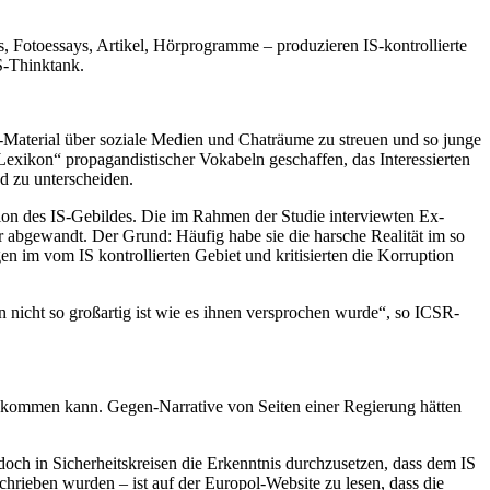
, Fotoessays, Artikel, Hörprogramme – produzieren IS-kontrollierte
S-Thinktank.
a-Material über soziale Medien und Chaträume zu streuen und so junge
exikon“ propagandistischer Vokabeln geschaffen, das Interessierten
d zu unterscheiden.
on des IS-Gebildes. Die im Rahmen der Studie interviewten Ex-
r abgewandt. Der Grund: Häufig habe sie die harsche Realität im so
n im vom IS kontrollierten Gebiet und kritisierten die Korruption
 nicht so großartig ist wie es ihnen versprochen wurde“, so ICSR-
 kommen kann. Gegen-Narrative von Seiten einer Regierung hätten
edoch in Sicherheitskreisen die Erkenntnis durchzusetzen, dass dem IS
hrieben wurden – ist auf der Europol-Website zu lesen, dass die