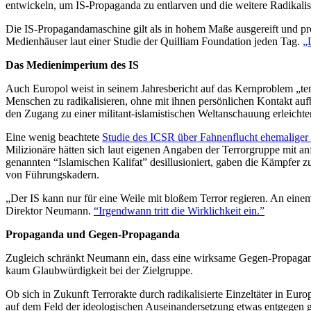
entwickeln, um IS-Propaganda zu entlarven und die weitere Radikali
Die IS-Propagandamaschine gilt als in hohem Maße ausgereift und pro
Medienhäuser laut einer Studie der Quilliam Foundation jeden Tag.
„
Das Medienimperium des IS
Auch Europol weist in seinem Jahresbericht auf das Kernproblem „ter
Menschen zu radikalisieren, ohne mit ihnen persönlichen Kontakt auf
den Zugang zu einer militant-islamistischen Weltanschauung erleicht
Eine wenig beachtete
Studie des ICSR über Fahnenflucht ehemaliger
Milizionäre hätten sich laut eigenen Angaben der Terrorgruppe mit a
genannten “Islamischen Kalifat” desillusioniert, gaben die Kämpfer z
von Führungskadern.
„Der IS kann nur für eine Weile mit bloßem Terror regieren. An eine
Direktor Neumann.
“Irgendwann tritt die Wirklichkeit ein.”
Propaganda und Gegen-Propaganda
Zugleich schränkt Neumann ein, dass eine wirksame Gegen-Propagand
kaum Glaubwürdigkeit bei der Zielgruppe.
Ob sich in Zukunft Terrorakte durch radikalisierte Einzeltäter in Eur
auf dem Feld der ideologischen Auseinandersetzung etwas entgegen ge