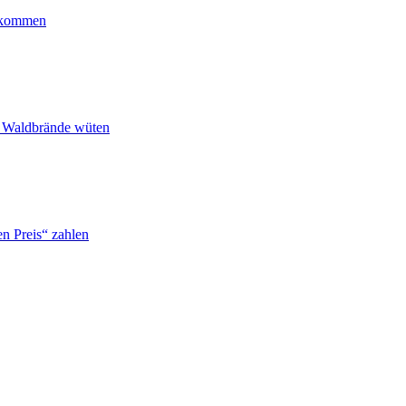
ankommen
n Waldbrände wüten
n Preis“ zahlen