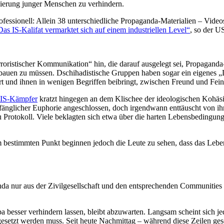
sierung junger Menschen zu verhindern.
fessionell: Allein 38 unterschiedliche Propaganda-Materialien – Videos
Das IS-Kalifat vermarktet sich auf einem industriellen Level“
, so der U
roristischer Kommunikation“ hin, die darauf ausgelegt sei, Propagand
bauen zu müssen. Dschihadistische Gruppen haben sogar ein eigenes „L
ert und ihnen in wenigen Begriffen beibringt, zwischen Freund und Fein
 IS-Kämpfer
kratzt hingegen an dem Klischee der ideologischen Kohäsi
nfänglicher Euphorie angeschlossen, doch irgendwann enttäuscht von ih
u Protokoll. Viele beklagten sich etwa über die harten Lebensbedingunge
m bestimmten Punkt beginnen jedoch die Leute zu sehen, dass das Leben
a nur aus der Zivilgesellschaft und den entsprechenden Communities
opa besser verhindern lassen, bleibt abzuwarten. Langsam scheint sich j
setzt werden muss. Seit heute Nachmittag – während diese Zeilen gesc