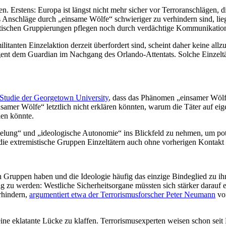
. Erstens: Europa ist längst nicht mehr sicher vor Terroranschlägen, d
 Anschläge durch „einsame Wölfe“ schwieriger zu verhindern sind, lieg
tischen Gruppierungen pflegen noch durch verdächtige Kommunikationsmu
litanten Einzelaktion derzeit überfordert sind, scheint daher keine al
gent dem Guardian im Nachgang des Orlando-Attentats. Solche Einzeltä
 Studie der Georgetown University
, dass das Phänomen „einsamer Wölf
amer Wölfe“ letztlich nicht erklären könnten, warum die Täter auf eige
len könnte.
elung“ und „ideologische Autonomie“ ins Blickfeld zu nehmen, um potent
, die extremistische Gruppen Einzeltätern auch ohne vorherigen Kontakt
Gruppen haben und die Ideologie häufig das einzige Bindeglied zu ihne
g zu werden: Westliche Sicherheitsorgane müssten sich stärker darauf 
rhindern,
argumentiert etwa der Terrorismusforscher Peter Neumann
v
 eine eklatante Lücke zu klaffen. Terrorismusexperten weisen schon se