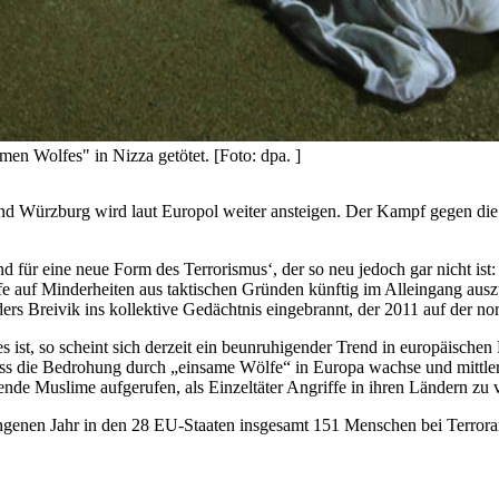
en Wolfes" in Nizza getötet. [Foto: dpa. ]
 und Würzburg wird laut Europol weiter ansteigen. Der Kampf gegen die 
d für eine neue Form des Terrorismus‘, der so neu jedoch gar nicht ist
ffe auf Minderheiten aus taktischen Gründen künftig im Alleingang auszu
ers Breivik ins kollektive Gedächtnis eingebrannt, der 2011 auf der n
st, so scheint sich derzeit ein beunruhigender Trend in europäische
dass die Bedrohung durch „einsame Wölfe“ in Europa wachse und mittle
ende Muslime aufgerufen, als Einzeltäter Angriffe in ihren Ländern zu
enen Jahr in den 28 EU-Staaten insgesamt 151 Menschen bei Terroran