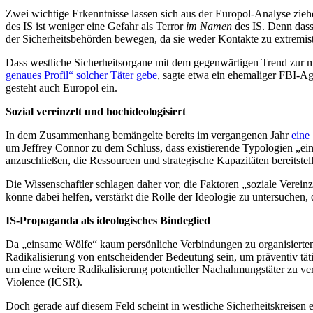
Zwei wichtige Erkenntnisse lassen sich aus der Europol-Analyse ziehen
des IS ist weniger eine Gefahr als Terror
im Namen
des IS. Denn dass
der Sicherheitsbehörden bewegen, da sie weder Kontakte zu extremis
Dass westliche Sicherheitsorgane mit dem gegenwärtigen Trend zur mi
genaues Profil“ solcher Täter gebe
, sagte etwa ein ehemaliger FBI-A
gesteht auch Europol ein.
Sozial vereinzelt und hochideologisiert
In dem Zusammenhang bemängelte bereits im vergangenen Jahr
eine
um Jeffrey Connor zu dem Schluss, dass existierende Typologien „eins
anzuschließen, die Ressourcen und strategische Kapazitäten bereitstel
Die Wissenschaftler schlagen daher vor, die Faktoren „soziale Vereinz
könne dabei helfen, verstärkt die Rolle der Ideologie zu untersuchen
IS-Propaganda als ideologisches Bindeglied
Da „einsame Wölfe“ kaum persönliche Verbindungen zu organisierten 
Radikalisierung von entscheidender Bedeutung sein, um präventiv täti
um eine weitere Radikalisierung potentieller Nachahmungstäter zu ve
Violence
(ICSR).
Doch gerade auf diesem Feld scheint in westliche Sicherheitskreisen