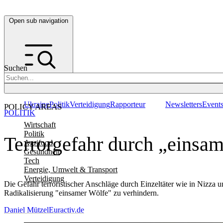
Open sub navigation
Suchen
Ukraine
Politik
Verteidigung
Rapporteur
Newsletters
Event
POLICY AREAS
POLITIK
Wirtschaft
Politik
Terrorgefahr durch „einsam
Agrifood
Gesundheit
Tech
Energie, Umwelt & Transport
Verteidigung
Die Gefahr terroristischer Anschläge durch Einzeltäter wie in Nizza
Radikalisierung "einsamer Wölfe" zu verhindern.
Daniel Mützel
Euractiv.de