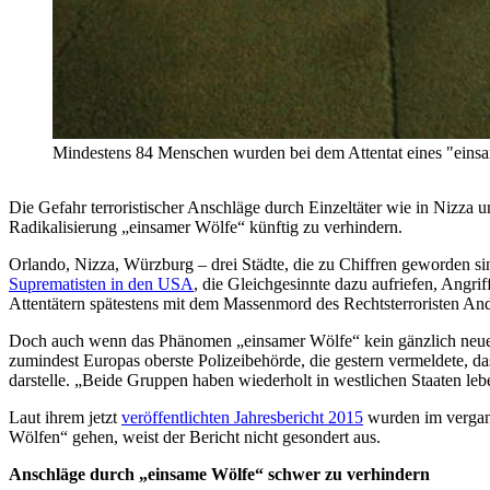
Mindestens 84 Menschen wurden bei dem Attentat eines "einsam
Die Gefahr terroristischer Anschläge durch Einzeltäter wie in Nizza
Radikalisierung „einsamer Wölfe“ künftig zu verhindern.
Orlando, Nizza, Würzburg – drei Städte, die zu Chiffren geworden sin
Suprematisten in den USA
, die Gleichgesinnte dazu aufriefen, Angri
Attentätern spätestens mit dem Massenmord des Rechtsterroristen And
Doch auch wenn das Phänomen „einsamer Wölfe“ kein gänzlich neues i
zumindest Europas oberste Polizeibehörde, die gestern vermeldete, 
darstelle. „Beide Gruppen haben wiederholt in westlichen Staaten leb
Laut ihrem jetzt
veröffentlichten Jahresbericht 2015
wurden im vergang
Wölfen“ gehen, weist der Bericht nicht gesondert aus.
Anschläge durch „einsame Wölfe“ schwer zu verhindern