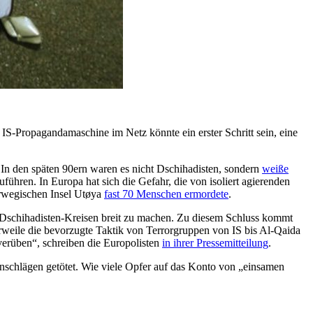
IS-Propagandamaschine im Netz könnte ein erster Schritt sein, eine
: In den späten 90ern waren es nicht Dschihadisten, sondern
weiße
führen. In Europa hat sich die Gefahr, die von isoliert agierenden
orwegischen Insel Utøya
fast 70 Menschen ermordete
.
n Dschihadisten-Kreisen breit zu machen. Zu diesem Schluss kommt
rweile die bevorzugte Taktik von Terrorgruppen von IS bis Al-Qaida
 verüben“, schreiben die Europolisten
in ihrer Pressemitteilung
.
schlägen getötet. Wie viele Opfer auf das Konto von „einsamen