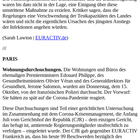
waren bis dato nicht in der Lage, eine Einigung über diese
umstrittene Maßnahme zu erzielen. Kritiker sagen, dass die
Regelungen eine Verschwendung der Testkapazitäten des Landes
wären und nicht die eigentlichen Ursachen des jüngsten Anstiegs
der Infektionen angehen würden.
(Sarah Lawton |
EURACTIV.de
)
///
PARIS
Wohnungsdurchsuchungen.
Die Wohnungen und Büros des
ehemaligen Premierministers Edouard Philippe, des
Gesundheitsministers Olivier Véran und des Generaldirektors für
Gesundheit, Jerome Salomon, wurden am Donnerstag, dem 15.
Oktober, von der französischen Polizei durchsucht. Der Vorwurf:
Sie hätten zu spät auf die Corona-Pandemie reagiert.
Diese Durchsuchungen sind Teil einer gerichtlichen Untersuchung
im Zusammenhang mit dem Corona-Krisenmanagement, die Anfang
Juli vom Gerichtshof der Republik (CJR) – dem einzigen Gericht,
das befugt ist, amtierende Regierungsmitglieder strafrechtlich zu
verfolgen – eingeleitet wurde. Der CJR gab gegenüber EURACTIV
Frankreich an, dass bis heute 99 Beschwerden bezüglich des