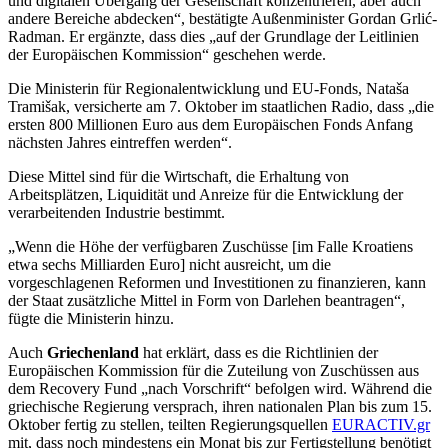
und digitalen Übergang der Gesellschaft konzentrieren, aber auch
andere Bereiche abdecken“, bestätigte Außenminister Gordan Grlić-
Radman. Er ergänzte, dass dies „auf der Grundlage der Leitlinien
der Europäischen Kommission“ geschehen werde.
Die Ministerin für Regionalentwicklung und EU-Fonds, Nataša
Tramišak, versicherte am 7. Oktober im staatlichen Radio, dass „die
ersten 800 Millionen Euro aus dem Europäischen Fonds Anfang
nächsten Jahres eintreffen werden“.
Diese Mittel sind für die Wirtschaft, die Erhaltung von
Arbeitsplätzen, Liquidität und Anreize für die Entwicklung der
verarbeitenden Industrie bestimmt.
„Wenn die Höhe der verfügbaren Zuschüsse [im Falle Kroatiens
etwa sechs Milliarden Euro] nicht ausreicht, um die
vorgeschlagenen Reformen und Investitionen zu finanzieren, kann
der Staat zusätzliche Mittel in Form von Darlehen beantragen“,
fügte die Ministerin hinzu.
Auch
Griechenland
hat erklärt, dass es die Richtlinien der
Europäischen Kommission für die Zuteilung von Zuschüssen aus
dem Recovery Fund „nach Vorschrift“ befolgen wird. Während die
griechische Regierung versprach, ihren nationalen Plan bis zum 15.
Oktober fertig zu stellen, teilten Regierungsquellen
EURACTIV.gr
mit, dass noch mindestens ein Monat bis zur Fertigstellung benötigt