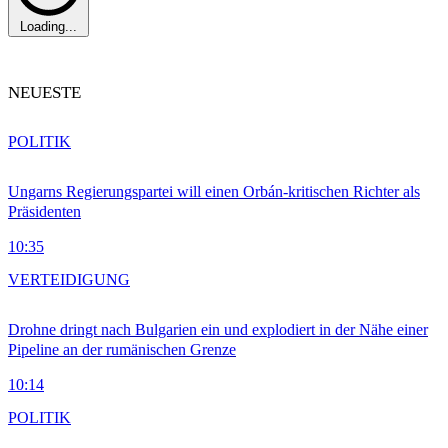
Loading...
NEUESTE
POLITIK
Ungarns Regierungspartei will einen Orbán-kritischen Richter als
Präsidenten
10:35
VERTEIDIGUNG
Drohne dringt nach Bulgarien ein und explodiert in der Nähe einer
Pipeline an der rumänischen Grenze
10:14
POLITIK