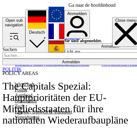
Ga naar de hoofdinhoud
Anmelden
Open sub
Close menu
English
navigation
Deutsch
Français
Sie sind abgemeldet.
Anmelden
Suchen
Licht aus
Español
Anmelden
Ukraine
Politik
Verteidigung
Rapporteur
Newsletters
Event
POLITIK
POLICY AREAS
The Capitals Spezial:
Wirtschaft
Politik
Hauptprioritäten der EU-
Agrifood
Gesundheit
Mitgliedsstaaten für ihre
Tech
Energie, Umwelt & Transport
nationalen Wiederaufbaupläne
Verteidigung