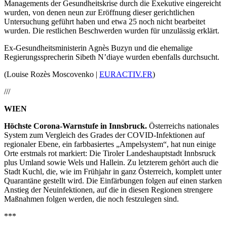
Managements der Gesundheitskrise durch die Exekutive eingereicht
wurden, von denen neun zur Eröffnung dieser gerichtlichen
Untersuchung geführt haben und etwa 25 noch nicht bearbeitet
wurden. Die restlichen Beschwerden wurden für unzulässig erklärt.
Ex-Gesundheitsministerin Agnès Buzyn und die ehemalige
Regierungssprecherin Sibeth N’diaye wurden ebenfalls durchsucht.
(Louise Rozès Moscovenko |
EURACTIV.FR
)
///
WIEN
Höchste Corona-Warnstufe in Innsbruck.
Österreichs nationales
System zum Vergleich des Grades der COVID-Infektionen auf
regionaler Ebene, ein farbbasiertes „Ampelsystem“, hat nun einige
Orte erstmals rot markiert: Die Tiroler Landeshauptstadt Innbsruck
plus Umland sowie Wels und Hallein. Zu letzterem gehört auch die
Stadt Kuchl, die, wie im Frühjahr in ganz Österreich, komplett unter
Quarantäne gestellt wird. Die Einfärbungen folgen auf einen starken
Anstieg der Neuinfektionen, auf die in diesen Regionen strengere
Maßnahmen folgen werden, die noch festzulegen sind.
***