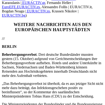
Karaoulanis |
EURACTIV.gr
, Fernando Heller |
EuroEFE.EURACTIV.es
, Alessandro Follis | EURACTIV.it,
Bogdan Neagu |
EURACTIV.ro
, Krassen Nikolov |
EURACTIV.bg
)
WEITERE NACHRICHTEN AUS DEN
EUROPÄISCHEN HAUPTSTÄDTEN
///
BERLIN
Beherbergungsverbot
. Drei deutsche Bundesländer mussten
gestern (15. Oktober) aufgrund von Gerichtsentscheidungen ihre
Beherbergungsverbote aufheben. Hotels und andere Unterkünfte in
Sachsen, Niedersachsen und Baden-Württemberg können
Reisenden aus Hochrisikogebieten innerhalb Deutschlands nicht
mehr den Aufenthalt verbieten.
„Das Beherbergungsverbot ist überholt, da es aus jetziger Sicht nicht
mehr dazu beiträgt, das Infektionsgeschehen positiv zu
beeinflussen“, so der Kommentar des saarländischen
Ministerpräsidenten Tobias Hans (CDU) zu der Entscheidung.
Die Ministerpräsidenten der Bundesländer und die Bundesregierung