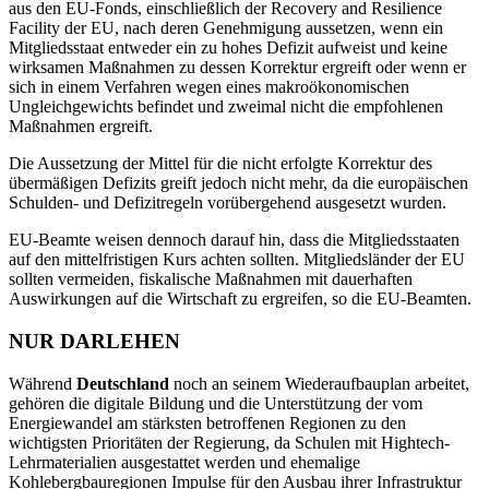
aus den EU-Fonds, einschließlich der Recovery and Resilience
Facility der EU, nach deren Genehmigung aussetzen, wenn ein
Mitgliedsstaat entweder ein zu hohes Defizit aufweist und keine
wirksamen Maßnahmen zu dessen Korrektur ergreift oder wenn er
sich in einem Verfahren wegen eines makroökonomischen
Ungleichgewichts befindet und zweimal nicht die empfohlenen
Maßnahmen ergreift.
Die Aussetzung der Mittel für die nicht erfolgte Korrektur des
übermäßigen Defizits greift jedoch nicht mehr, da die europäischen
Schulden- und Defizitregeln vorübergehend ausgesetzt wurden.
EU-Beamte weisen dennoch darauf hin, dass die Mitgliedsstaaten
auf den mittelfristigen Kurs achten sollten. Mitgliedsländer der EU
sollten vermeiden, fiskalische Maßnahmen mit dauerhaften
Auswirkungen auf die Wirtschaft zu ergreifen, so die EU-Beamten.
NUR DARLEHEN
Während
Deutschland
noch an seinem Wiederaufbauplan arbeitet,
gehören die digitale Bildung und die Unterstützung der vom
Energiewandel am stärksten betroffenen Regionen zu den
wichtigsten Prioritäten der Regierung, da Schulen mit Hightech-
Lehrmaterialien ausgestattet werden und ehemalige
Kohlebergbauregionen Impulse für den Ausbau ihrer Infrastruktur