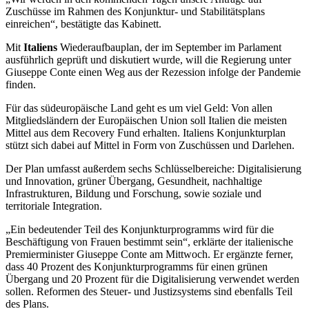
Zuschüsse im Rahmen des Konjunktur- und Stabilitätsplans
einreichen“, bestätigte das Kabinett.
Mit
Italiens
Wiederaufbauplan, der im September im Parlament
ausführlich geprüft und diskutiert wurde, will die Regierung unter
Giuseppe Conte einen Weg aus der Rezession infolge der Pandemie
finden.
Für das südeuropäische Land geht es um viel Geld: Von allen
Mitgliedsländern der Europäischen Union soll Italien die meisten
Mittel aus dem Recovery Fund erhalten. Italiens Konjunkturplan
stützt sich dabei auf Mittel in Form von Zuschüssen und Darlehen.
Der Plan umfasst außerdem sechs Schlüsselbereiche: Digitalisierung
und Innovation, grüner Übergang, Gesundheit, nachhaltige
Infrastrukturen, Bildung und Forschung, sowie soziale und
territoriale Integration.
„Ein bedeutender Teil des Konjunkturprogramms wird für die
Beschäftigung von Frauen bestimmt sein“, erklärte der italienische
Premierminister Giuseppe Conte am Mittwoch. Er ergänzte ferner,
dass 40 Prozent des Konjunkturprogramms für einen grünen
Übergang und 20 Prozent für die Digitalisierung verwendet werden
sollen. Reformen des Steuer- und Justizsystems sind ebenfalls Teil
des Plans.