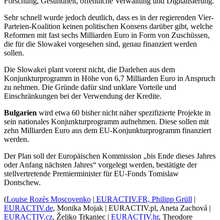
Forschung, Gesundheit, öffentliche Verwaltung und Digitalisierung.
Sehr schnell wurde jedoch deutlich, dass es in der regierenden Vier-
Parteien-Koalition keinen politischen Konsens darüber gibt, welche
Reformen mit fast sechs Milliarden Euro in Form von Zuschüssen,
die für die Slowakei vorgesehen sind, genau finanziert werden
sollen.
Die Slowakei plant vorerst nicht, die Darlehen aus dem
Konjunkturprogramm in Höhe von 6,7 Milliarden Euro in Anspruch
zu nehmen. Die Gründe dafür sind unklare Vorteile und
Einschränkungen bei der Verwendung der Kredite.
Bulgarien
wird etwa 60 bisher nicht näher spezifizierte Projekte in
sein nationales Konjunkturprogramm aufnehmen. Diese sollen mit
zehn Milliarden Euro aus dem EU-Konjunkturprogramm finanziert
werden.
Der Plan soll der Europäischen Kommission „bis Ende dieses Jahres
oder Anfang nächsten Jahres“ vorgelegt werden, bestätigte der
stellvertretende Premierminister für EU-Fonds Tomislaw
Dontschew.
(
Louise Rozès Moscovenko
|
EURACTIV.FR,
Philipp Grüll
|
EURACTIV.de
, Monika Mojak | EURACTIV.pl, Aneta Zachová |
EURACTIV.cz
, Željko Trkanjec |
EURACTIV.hr
, Theodore