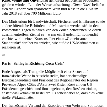
Käse, Weine und Olivenöl
zu den direkt betroffenen Produkten
gehören würden. Laut der Wirtschaftszeitung „
Cinco Días
“ beliefen
sich die Exporte von spanischem Wein und Käse in die USA im
Jahr 2018 auf über 700 Millionen Euro.
Das Ministerium für Landwirtschaft, Fischerei und Ernährung sowie
andere öffentliche Behörden und Ministerien werden sich in den
kommenden Tagen mit allen von den Zöllen betroffenen Sektoren
zusammentreffen. Ziel ist es – wenn ein Handeln für notwendig
erachtet wird – einen Konsens über einen „Gemeinsamen
Standpunkt“ darüber zu erzielen, wie auf die US-Maßnahmen zu
reagieren ist.
///
Paris: ‘Schlag in Richtung Coca-Cola’
Ende August, als Trump die Möglichkeit einer Steuer auf
französische Weine in Aussicht stellte, hat der ehemalige
Europaabgeordnete und Präsident des Regionalrates der Region
Provence-Alpes-Côtes d’Azur zwei Kisten Rosé an den US-
Präsidenten geschickt und ihm angeboten, den Rosé zu trinken,
anstatt das Getränk zu besteuern. Es scheint aber so, dass dies keine
große Wirkung hatte.
Der französische Verband der Exporteure von Wein und Spirituosen