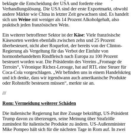
beklagte die Entscheidung der USA und forderte eine
Verhandlungslösung. Die USA sind der erste Exportmarkt, obwohl
andere Märkte wie China in letzter Zeit gewachsen sind. Es handelt
sich um
Weine
mit weniger als 14 Prozent Alkoholgehalt, also
praktisch jeden französischen Wein.
Ein weiterer betroffener Sektor ist der
Käse
: Viele französische
Käsesorten werden ebenfalls zwischen zehn und 25 Prozent
überbesteuert, nicht aber Roquefort, der bereits von der Clinton-
Regierung als Vergeltung für das Verbot der Einfuhr von
hormonbehandeltem Rindfleisch nach Europa zu 100 Prozent
besteuert worden war. Die Präsidentin des Vereins „Fromage de
Terroirs“, Véronique Richez-Lerouge, hat auf RTL eine Steuer für
Coca-Cola vorgeschlagen. „Wir befinden uns in einem Handelskrieg
und ich denke, dass wir irgendwann auch amerikanische Produkte
oder Rohstoffe besteuern müssen“, merkte sie an.
///
Rom: Vermeidung weiterer Schäden
Die italienische Regierung hat ihre Zusage bekräftigt, US-Präsident
Trump davon zu überzeugen, seine Meinung über Strafzölle
zumindest für italienische Produkte zu ändern. US-Außenminister
Mike Pompeo hält sich für die nächsten Tage in Rom auf. In zwei