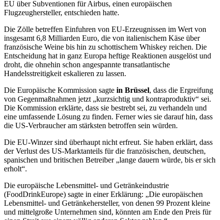
EU über Subventionen für Airbus, einen europäischen
Flugzeughersteller, entschieden hatte.
Die Zölle betreffen Einfuhren von EU-Erzeugnissen im Wert von
insgesamt 6,8 Milliarden Euro, die von italienischem Käse über
französische Weine bis hin zu schottischem Whiskey reichen. Die
Entscheidung hat in ganz Europa heftige Reaktionen ausgelöst und
droht, die ohnehin schon angespannte transatlantische
Handelsstreitigkeit eskalieren zu lassen.
Die Europäische Kommission sagte
in Brüssel
, dass die Ergreifung
von Gegenmaßnahmen jetzt „kurzsichtig und kontraproduktiv“ sei.
Die Kommission erklärte, dass sie bestrebt sei, zu verhandeln und
eine umfassende Lösung zu finden. Ferner wies sie darauf hin, dass
die US-Verbraucher am stärksten betroffen sein würden.
Die EU-Winzer sind überhaupt nicht erfreut. Sie haben erklärt, dass
der Verlust des US-Marktanteils für die französischen, deutschen,
spanischen und britischen Betreiber „lange dauern würde, bis er sich
erholt“.
Die europäische Lebensmittel- und Getränkeindustrie
(FoodDrinkEurope) sagte in einer Erklärung: „Die europäischen
Lebensmittel- und Getränkehersteller, von denen 99 Prozent kleine
und mittelgroße Unternehmen sind, könnten am Ende den Preis für