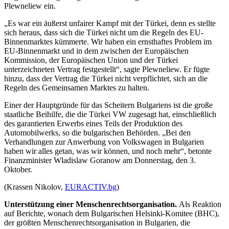
Plewneliew ein.
„Es war ein äußerst unfairer Kampf mit der Türkei, denn es stellte
sich heraus, dass sich die Türkei nicht um die Regeln des EU-
Binnenmarktes kümmerte. Wir haben ein ernsthaftes Problem im
EU-Binnenmarkt und in dem zwischen der Europäischen
Kommission, der Europäischen Union und der Türkei
unterzeichneten Vertrag festgestellt“, sagte Plewneliew. Er fügte
hinzu, dass der Vertrag die Türkei nicht verpflichtet, sich an die
Regeln des Gemeinsamen Marktes zu halten.
Einer der Hauptgründe für das Scheitern Bulgariens ist die große
staatliche Beihilfe, die die Türkei VW zugesagt hat, einschließlich
des garantierten Erwerbs eines Teils der Produktion des
Automobilwerks, so die bulgarischen Behörden. „Bei den
Verhandlungen zur Anwerbung von Volkswagen in Bulgarien
haben wir alles getan, was wir können, und noch mehr“, betonte
Finanzminister Wladislaw Goranow am Donnerstag, den 3.
Oktober.
(Krassen Nikolov,
EURACTIV.bg
)
Unterstützung einer Menschenrechtsorganisation.
Als Reaktion
auf Berichte, wonach dem Bulgarischen Helsinki-Komitee (BHC),
der größten Menschenrechtsorganisation in Bulgarien, die