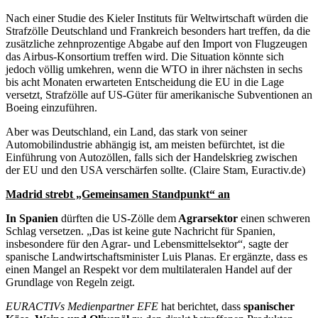
Nach einer Studie des Kieler Instituts für Weltwirtschaft würden die
Strafzölle Deutschland und Frankreich besonders hart treffen, da die
zusätzliche zehnprozentige Abgabe auf den Import von Flugzeugen
das Airbus-Konsortium treffen wird. Die Situation könnte sich
jedoch völlig umkehren, wenn die WTO in ihrer nächsten in sechs
bis acht Monaten erwarteten Entscheidung die EU in die Lage
versetzt, Strafzölle auf US-Güter für amerikanische Subventionen an
Boeing einzuführen.
Aber was Deutschland, ein Land, das stark von seiner
Automobilindustrie abhängig ist, am meisten befürchtet, ist die
Einführung von Autozöllen, falls sich der Handelskrieg zwischen
der EU und den USA verschärfen sollte. (Claire Stam, Euractiv.de)
Madrid strebt „Gemeinsamen Standpunkt“ an
In Spanien
dürften die US-Zölle dem
Agrarsektor
einen schweren
Schlag versetzen. „Das ist keine gute Nachricht für Spanien,
insbesondere für den Agrar- und Lebensmittelsektor“, sagte der
spanische Landwirtschaftsminister Luis Planas. Er ergänzte, dass es
einen Mangel an Respekt vor dem multilateralen Handel auf der
Grundlage von Regeln zeigt.
EURACTIVs Medienpartner EFE
hat berichtet, dass
spanischer