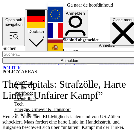
Ga naar de hoofdinhoud
Anmelden
Open sub
Close menu
English
navigation
Deutsch
Français
Sie sind abgemeldet.
Anmelden
Suchen
Licht aus
Español
Anmelden
Ukraine
Politik
Verteidigung
Rapporteur
Newsletters
Event
POLITIK
POLICY AREAS
The Capitals: Strafzölle, Harte
Wirtschaft
Politik
Linie, “Unfairer Kampf”
Agrifood
Gesundheit
Tech
Energie, Umwelt & Transport
Verteidigung
Heute u.a. mit dabei: EU-Mitgliedsstaaten sind von US-Zöllen
schockiert, Maas fordert eine harte Linie im Handelsstreit, und
Bulgarien beschwert sich über “unfairen” Kampf mit der Türkei.