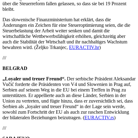
über die Steuerreform fallen gelassen, so dass sie bei 19 Prozent
bleibt.
Das slowenische Finanzministerium hat erklärt, dass die
Änderungen ein Zeichen für eine Steueroptimierung seien, die die
Steuerbelastung der Arbeit weiter senken und damit die
wirtschaftliche Wettbewerbsfähigkeit erhöhen, gleichzeitig aber
auch die Stabilität der Wirtschaft und ihr nachhaltiges Wachstum
bewahren wird. (Željko Trkanjec,
EURACTIV.hr
)
///
BELGRAD
„Loyaler und treuer Freund“.
Der serbische Präsident Aleksandar
Vučić forderte die Präsidenten von V4 und Slowenien in Prag auf,
Serbien auf seinem Weg in die EU bei einem Treffen in Prag zu
unterstützen. Er appellierte auch an diese Länder, Serbien in der
Union zu vertreten, und fügte hinzu, dass er zuversichtlich sei, dass
Serbien als „loyaler und treuer Freund“ in der Lage sein werde,
sowohl zum Fortschritt der EU als auch zur raschen Entwicklung
der bilateralen Beziehungen beizutragen. (
EURACTIV.rs
)
///