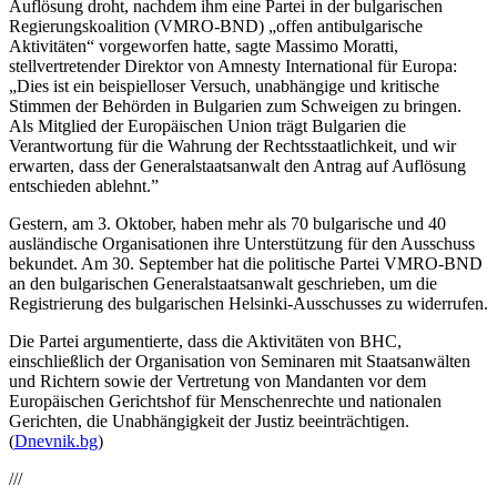
Auflösung droht, nachdem ihm eine Partei in der bulgarischen
Regierungskoalition (VMRO-BND) „offen antibulgarische
Aktivitäten“ vorgeworfen hatte, sagte Massimo Moratti,
stellvertretender Direktor von Amnesty International für Europa:
„Dies ist ein beispielloser Versuch, unabhängige und kritische
Stimmen der Behörden in Bulgarien zum Schweigen zu bringen.
Als Mitglied der Europäischen Union trägt Bulgarien die
Verantwortung für die Wahrung der Rechtsstaatlichkeit, und wir
erwarten, dass der Generalstaatsanwalt den Antrag auf Auflösung
entschieden ablehnt.”
Gestern, am 3. Oktober, haben mehr als 70 bulgarische und 40
ausländische Organisationen ihre Unterstützung für den Ausschuss
bekundet. Am 30. September hat die politische Partei VMRO-BND
an den bulgarischen Generalstaatsanwalt geschrieben, um die
Registrierung des bulgarischen Helsinki-Ausschusses zu widerrufen.
Die Partei argumentierte, dass die Aktivitäten von BHC,
einschließlich der Organisation von Seminaren mit Staatsanwälten
und Richtern sowie der Vertretung von Mandanten vor dem
Europäischen Gerichtshof für Menschenrechte und nationalen
Gerichten, die Unabhängigkeit der Justiz beeinträchtigen.
(
Dnevnik.bg
)
///