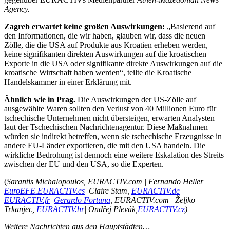
Agency.
Zagreb erwartet keine großen Auswirkungen:
„Basierend auf
den Informationen, die wir haben, glauben wir, dass die neuen
Zölle, die die USA auf Produkte aus Kroatien erheben werden,
keine signifikanten direkten Auswirkungen auf die kroatischen
Exporte in die USA oder signifikante direkte Auswirkungen auf die
kroatische Wirtschaft haben werden“, teilte die Kroatische
Handelskammer in einer Erklärung mit.
Ähnlich wie in Prag.
Die Auswirkungen der US-Zölle auf
ausgewählte Waren sollten den Verlust von 40 Millionen Euro für
tschechische Unternehmen nicht übersteigen, erwarten Analysten
laut der Tschechischen Nachrichtenagentur. Diese Maßnahmen
würden sie indirekt betreffen, wenn sie tschechische Erzeugnisse in
andere EU-Länder exportieren, die mit den USA handeln. Die
wirkliche Bedrohung ist dennoch eine weitere Eskalation des Streits
zwischen der EU und den USA, so die Experten.
(
Sarantis Michalopoulos, EURACTIV.com | Fernando Heller
EuroEFE.EURACTIV.es
| Claire Stam,
EURACTIV.de
|
EURACTIV.fr
|
Gerardo Fortuna
, EURACTIV.com | Željko
Trkanjec,
EURACTIV.hr
| Ondřej Plevák,
EURACTIV.cz
)
Weitere Nachrichten aus den Hauptstädten…