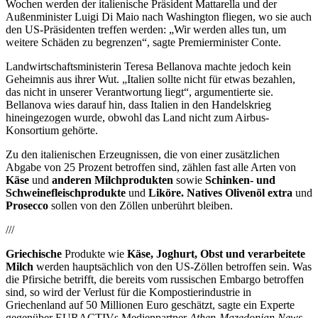
Wochen werden der italienische Präsident Mattarella und der
Außenminister Luigi Di Maio nach Washington fliegen, wo sie auch
den US-Präsidenten treffen werden: „Wir werden alles tun, um
weitere Schäden zu begrenzen“, sagte Premierminister Conte.
Landwirtschaftsministerin Teresa Bellanova machte jedoch kein
Geheimnis aus ihrer Wut. „Italien sollte nicht für etwas bezahlen,
das nicht in unserer Verantwortung liegt“, argumentierte sie.
Bellanova wies darauf hin, dass Italien in den Handelskrieg
hineingezogen wurde, obwohl das Land nicht zum Airbus-
Konsortium gehörte.
Zu den italienischen Erzeugnissen, die von einer zusätzlichen
Abgabe von 25 Prozent betroffen sind, zählen fast alle Arten von
Käse
und
anderen Milchprodukten
sowie
Schinken- und
Schweinefleischprodukte
und
Liköre.
N
atives Olivenöl extra
und
Prosecco
sollen von den Zöllen unberührt bleiben.
///
Griechische
Produkte wie
Käse, Joghurt, Obst und verarbeitete
Milch
werden hauptsächlich von den US-Zöllen betroffen sein. Was
die Pfirsiche betrifft, die bereits vom russischen Embargo betroffen
sind, so wird der Verlust für die Kompostierindustrie in
Griechenland auf 50 Millionen Euro geschätzt, sagte ein Experte
gegenüber EURACTIVs Medienpartner
Athen-Mazedonian News