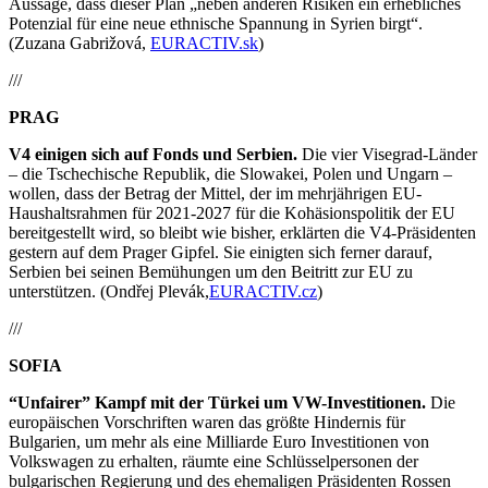
Aussage, dass dieser Plan „neben anderen Risiken ein erhebliches
Potenzial für eine neue ethnische Spannung in Syrien birgt“.
(Zuzana Gabrižová,
EURACTIV.sk
)
///
PRAG
V4 einigen sich auf Fonds und Serbien.
Die vier Visegrad-Länder
– die Tschechische Republik, die Slowakei, Polen und Ungarn –
wollen, dass der Betrag der Mittel, der im mehrjährigen EU-
Haushaltsrahmen für 2021-2027 für die Kohäsionspolitik der EU
bereitgestellt wird, so bleibt wie bisher, erklärten die V4-Präsidenten
gestern auf dem Prager Gipfel. Sie einigten sich ferner darauf,
Serbien bei seinen Bemühungen um den Beitritt zur EU zu
unterstützen. (Ondřej Plevák,
EURACTIV.cz
)
///
SOFIA
“Unfairer” Kampf mit der Türkei um VW-Investitionen.
Die
europäischen Vorschriften waren das größte Hindernis für
Bulgarien, um mehr als eine Milliarde Euro Investitionen von
Volkswagen zu erhalten, räumte eine Schlüsselpersonen der
bulgarischen Regierung und des ehemaligen Präsidenten Rossen