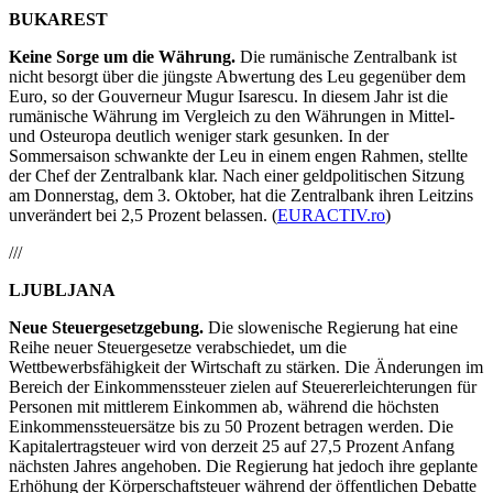
BUKAREST
Keine Sorge um die Währung.
Die rumänische Zentralbank ist
nicht besorgt über die jüngste Abwertung des Leu gegenüber dem
Euro, so der Gouverneur Mugur Isarescu. In diesem Jahr ist die
rumänische Währung im Vergleich zu den Währungen in Mittel-
und Osteuropa deutlich weniger stark gesunken. In der
Sommersaison schwankte der Leu in einem engen Rahmen, stellte
der Chef der Zentralbank klar. Nach einer geldpolitischen Sitzung
am Donnerstag, dem 3. Oktober, hat die Zentralbank ihren Leitzins
unverändert bei 2,5 Prozent belassen. (
EURACTIV.ro
)
///
LJUBLJANA
Neue Steuergesetzgebung.
Die slowenische Regierung hat eine
Reihe neuer Steuergesetze verabschiedet, um die
Wettbewerbsfähigkeit der Wirtschaft zu stärken. Die Änderungen im
Bereich der Einkommenssteuer zielen auf Steuererleichterungen für
Personen mit mittlerem Einkommen ab, während die höchsten
Einkommenssteuersätze bis zu 50 Prozent betragen werden. Die
Kapitalertragsteuer wird von derzeit 25 auf 27,5 Prozent Anfang
nächsten Jahres angehoben. Die Regierung hat jedoch ihre geplante
Erhöhung der Körperschaftsteuer während der öffentlichen Debatte