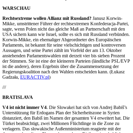
WARSCHAU
Rechtsextreme wollen Allianz mit Russland?
Janusz Korwin-
Mikke, umstrittener Führer der rechtsextremen Konfederacja-Partei,
sagte, wenn Polen nicht das gleiche Maß an Partnerschaft mit den
USA sichern kann wie Israel, sollte es sich mit Russland verbünden.
Korwin-Mikke, ein ehemaliger Abgeordneter des Europäischen
Parlaments, ist bekannt für seine vielschichtigen und kontroversen
Aussagen, und seine Partei zählt im Vorfeld der am 13. Oktober
anstehenden Parlamentswahlen mit derzeit vier bis sieben Prozent
der Stimmen. Sie ist eine der kleineren Parteien (ländliche PSL/EVP
ist die andere), deren Ergebnis über die Zusammensetzung der
Regierungskoalition nach den Wahlen entscheiden kann. (Łukasz
Gadzała,
EURACTIV.pl
)
///
BRATISLAVA
V4 ist nicht immer V4
. Die Slowakei hat sich von Andrej Babiš’s
Unterstützung für Erdogans Plan der Sicherheitszone in Syrien
distanziert, den Babiš im Namen der gesamten V4 erweitert hat. Die
Türkei beabsichtigt, zwei Millionen Flüchtlinge in die Zone zu
verlagern. Das slowakische Außenministerium reagierte mit der