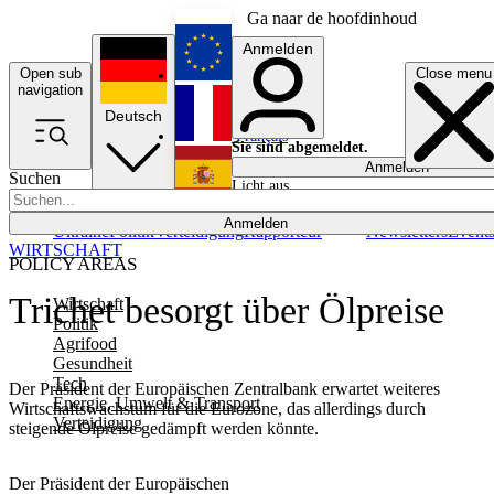
Ga naar de hoofdinhoud
Anmelden
Open sub
Close menu
English
navigation
Deutsch
Français
Sie sind abgemeldet.
Anmelden
Suchen
Licht aus
Español
Anmelden
Ukraine
Politik
Verteidigung
Rapporteur
Newsletters
Event
WIRTSCHAFT
POLICY AREAS
Trichet besorgt über Ölpreise
Wirtschaft
Politik
Agrifood
Gesundheit
Tech
Der Präsident der Europäischen Zentralbank erwartet weiteres
Energie, Umwelt & Transport
Wirtschaftswachstum für die Eurozone, das allerdings durch
Verteidigung
steigende Ölpreise gedämpft werden könnte.
Der Präsident der Europäischen