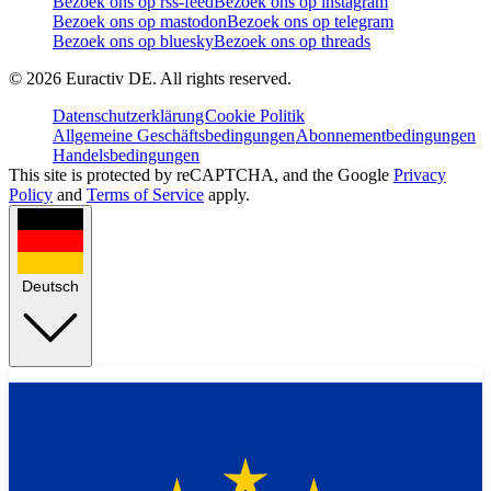
Bezoek ons op rss-feed
Bezoek ons op instagram
Bezoek ons op mastodon
Bezoek ons op telegram
Bezoek ons op bluesky
Bezoek ons op threads
©
2026
Euractiv DE. All rights reserved.
Datenschutzerklärung
Cookie Politik
Allgemeine Geschäftsbedingungen
Abonnementbedingungen
Handelsbedingungen
This site is protected by reCAPTCHA, and the Google
Privacy
Policy
and
Terms of Service
apply.
Deutsch