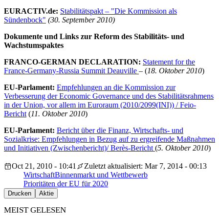
EURACTIV.de:
Stabilitätspakt – "Die Kommission als
Sündenbock"
(30. September 2010)
Dokumente und Links zur Reform des Stabilitäts- und
Wachstumspaktes
FRANCO-GERMAN DECLARATION:
Statement for the
France-Germany-Russia Summit Deauville
– (
18. Oktober 2010
)
EU-Parlament:
Empfehlungen an die Kommission zur
Verbesserung der Economic Governance und des Stabilitätsrahmens
in der Union, vor allem im Euroraum (2010/2099(INI)) / Feio-
Bericht
(
11. Oktober 2010
)
EU-Parlament:
Bericht über die Finanz, Wirtschafts- und
Sozialkrise: Empfehlungen in Bezug auf zu ergreifende Maßnahmen
und Initiativen (Zwischenbericht)/ Berès-Bericht
(
5. Oktober 2010
)
Oct 21, 2010 - 10:41
Zuletzt aktualisiert: Mar 7, 2014 - 00:13
Wirtschaft
Binnenmarkt und Wettbewerb
Prioritäten der EU für 2020
Drucken
Aktie
MEIST GELESEN