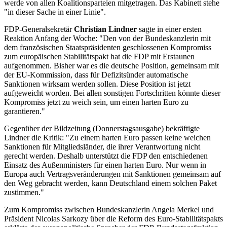
werde von allen Koalitionsparteien mitgetragen. Das Kabinett stehe
"in dieser Sache in einer Linie".
FDP-Generalsekretär
Christian Lindner
sagte in einer ersten
Reaktion Anfang der Woche: "Den von der Bundeskanzlerin mit
dem französischen Staatspräsidenten geschlossenen Kompromiss
zum europäischen Stabilitätspakt hat die FDP mit Erstaunen
aufgenommen. Bisher war es die deutsche Position, gemeinsam mit
der EU-Kommission, dass für Defizitsünder automatische
Sanktionen wirksam werden sollen. Diese Position ist jetzt
aufgeweicht worden. Bei allen sonstigen Fortschritten könnte dieser
Kompromiss jetzt zu weich sein, um einen harten Euro zu
garantieren."
Gegenüber der Bildzeitung (Donnerstagsausgabe) bekräftigte
Lindner die Kritik: "Zu einem harten Euro passen keine weichen
Sanktionen für Mitgliedsländer, die ihrer Verantwortung nicht
gerecht werden. Deshalb unterstützt die FDP den entschiedenen
Einsatz des Außenministers für einen harten Euro. Nur wenn in
Europa auch Vertragsveränderungen mit Sanktionen gemeinsam auf
den Weg gebracht werden, kann Deutschland einem solchen Paket
zustimmen."
Zum Kompromiss zwischen Bundeskanzlerin Angela Merkel und
Präsident Nicolas Sarkozy über die Reform des Euro-Stabilitätspakts