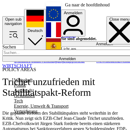
Ga naar de hoofdinhoud
Anmelden
Open sub
Close menu
English
navigation
Deutsch
Français
Sie sind abgemeldet.
Anmelden
Suchen
Licht aus
Español
Anmelden
Ukraine
Politik
Verteidigung
Rapporteur
Newsletters
Event
WIRTSCHAFT
POLICY AREAS
Trichet unzufrieden mit
Wirtschaft
Politik
Stabilitätspakt-Reform
Agrifood
Gesundheit
Tech
Energie, Umwelt & Transport
Verteidigung
Die geplante Reform des Stabilitätspaktes steht weiterhin in der
Kritik. Nun zeigt sich EZB-Chef Jean-Claude Trichet unzufrieden.
EZB-Chefvolkswirt Jürgen Stark forderte bereits einen stärkeren
Automatismus bei Sanktionsverfahren gegen Schuldensünder. FDP-