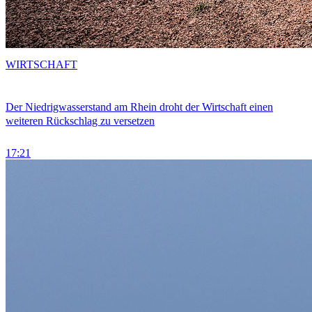
WIRTSCHAFT
Der Niedrigwasserstand am Rhein droht der Wirtschaft einen
weiteren Rückschlag zu versetzen
17:21