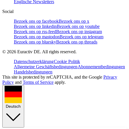
Englische Newsletters
Social
Bezoek ons op facebook
Bezoek ons op x
Bezoek ons op linkedin
Bezoek ons op youtube
Bezoek ons op rss-feed
Bezoek ons op instagram
Bezoek ons op mastodon
Bezoek ons op telegram
Bezoek ons op bluesky
Bezoek ons op threads
©
2026
Euractiv DE. All rights reserved.
Datenschutzerklärung
Cookie Politik
Allgemeine Geschäftsbedingungen
Abonnementbedingungen
Handelsbedingungen
This site is protected by reCAPTCHA, and the Google
Privacy
Policy
and
Terms of Service
apply.
Deutsch