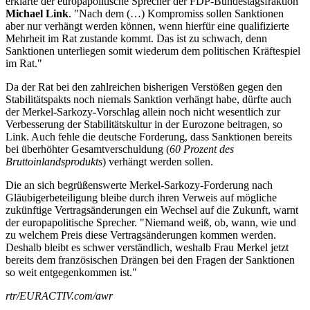
erklärte der europapolitische Sprecher der FDP-Bundestagsfraktion
Michael Link
. "Nach dem (…) Kompromiss sollen Sanktionen
aber nur verhängt werden können, wenn hierfür eine qualifizierte
Mehrheit im Rat zustande kommt. Das ist zu schwach, denn
Sanktionen unterliegen somit wiederum dem politischen Kräftespiel
im Rat."
Da der Rat bei den zahlreichen bisherigen Verstößen gegen den
Stabilitätspakts noch niemals Sanktion verhängt habe, dürfte auch
der Merkel-Sarkozy-Vorschlag allein noch nicht wesentlich zur
Verbesserung der Stabilitätskultur in der Eurozone beitragen, so
Link. Auch fehle die deutsche Forderung, dass Sanktionen bereits
bei überhöhter Gesamtverschuldung (
60 Prozent des
Bruttoinlandsprodukts
) verhängt werden sollen.
Die an sich begrüßenswerte Merkel-Sarkozy-Forderung nach
Gläubigerbeteiligung bleibe durch ihren Verweis auf mögliche
zukünftige Vertragsänderungen ein Wechsel auf die Zukunft, warnt
der europapolitische Sprecher. "Niemand weiß, ob, wann, wie und
zu welchem Preis diese Vertragsänderungen kommen werden.
Deshalb bleibt es schwer verständlich, weshalb Frau Merkel jetzt
bereits dem französischen Drängen bei den Fragen der Sanktionen
so weit entgegenkommen ist."
rtr/EURACTIV.com/awr