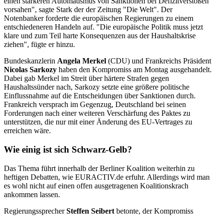
einen stärkeren Automatismus von Sanktionen bei Defizitverstößen
vorsahen", sagte Stark der der Zeitung "Die Welt". Der
Notenbanker forderte die europäischen Regierungen zu einem
entschiedeneren Handeln auf. "Die europäische Politik muss jetzt
klare und zum Teil harte Konsequenzen aus der Haushaltskrise
ziehen", fügte er hinzu.
Bundeskanzlerin
Angela Merkel
(CDU) und Frankreichs Präsident
Nicolas Sarkozy
haben den Kompromiss am Montag ausgehandelt.
Dabei gab Merkel im Streit über härtere Strafen gegen
Haushaltssünder nach, Sarkozy setzte eine größere politische
Einflussnahme auf die Entscheidungen über Sanktionen durch.
Frankreich versprach im Gegenzug, Deutschland bei seinen
Forderungen nach einer weiteren Verschärfung des Paktes zu
unterstützen, die nur mit einer Änderung des EU-Vertrages zu
erreichen wäre.
Wie einig ist sich Schwarz-Gelb?
Das Thema führt innerhalb der Berliner Koalition weiterhin zu
heftigen Debatten, wie EURACTIV.de erfuhr. Allerdings wird man
es wohl nicht auf einen offen ausgetragenen Koalitionskrach
ankommen lassen.
Regierungssprecher
Steffen Seibert
betonte, der Kompromiss