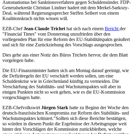
Automatismus bei Sanktionsverfahren gegen Schuldensünder. FDP-
Generalsekretär Christian Lindner hadert mit dem Merkel-Sarkozy-
Deal, während Regierungssprecher Steffen Seibert von einem
Koalitionskrach nichts wissen will.
EZB-Chef
Jean-Claude Trichet
hat sich nach einem
Bericht
der
"Financial Times" vom Donnerstag unzufrieden über den
vorliegenden Plan für eine Reform des EU-Stabilitätspakts geäußert
und sich für eine Zurückziehung des Vorschlags ausgesprochen.
Dies gehe aus einer Notiz des Büros Trichets hervor, die dem Blatt
vorgelegen habe.
Die EU-Finanzminister hatten sich am Montag darauf geeinigt, wie
die Defizitregeln der EU verschärft werden sollen, um eine
Schuldenkrise wie in Griechenland künftig zu vermeiden. Die
Verschärfung des Stabilitäts- und Wachstumspaktes soll aber in
einigen Punkten nicht so weit gehen, wie es die EU-Kommission
vorgeschlagen hatte.
EZB-Chefvolkswirt
Jürgen Stark
hatte zu Beginn der Woche den
deutsch-französischen Kompromiss zur Reform des Stabilitäts- und
Wachstumspaktes kritisiert."Sollten sich diese Berichte bestätigen,
so würden in diesem Punkt die Ergebnisse der Arbeitsgruppe weit
hinter den Vorschlägen der Kommission zurückbleiben, welche