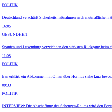
POLITIK
Deutschland verschärft Sicherheitsmaßnahmen nach mutmaßlichem Hy
16:05
GESUNDHEIT
Spanien und Luxemburg verzeichnen den stärksten Rückgang beim t
11:08
POLITIK
Iran erklärt, ein Abkommen mit Oman über Hormus stehe kurz bevor
09:33
POLITIK
INTERVIEW: Die Abschaffung des Schengen-Raums wird den Populi