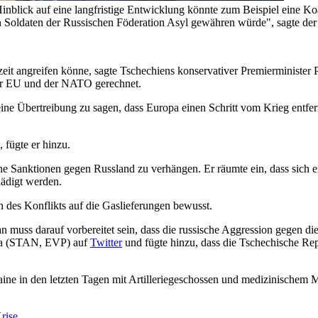
inblick auf eine langfristige Entwicklung könnte zum Beispiel eine Ko
n Soldaten der Russischen Föderation Asyl gewähren würde", sagte der
eit angreifen könne, sagte Tschechiens konservativer Premierminister 
der EU und der NATO gerechnet.
 keine Übertreibung zu sagen, dass Europa einen Schritt vom Krieg entfe
 fügte er hinzu.
aine Sanktionen gegen Russland zu verhängen. Er räumte ein, dass sich 
hädigt werden.
 des Konflikts auf die Gaslieferungen bewusst.
muss darauf vorbereitet sein, dass die russische Aggression gegen di
kela (STAN, EVP) auf
Twitter
und fügte hinzu, dass die Tschechische Rep
aine in den letzten Tagen mit Artilleriegeschossen und medizinischem Ma
rise