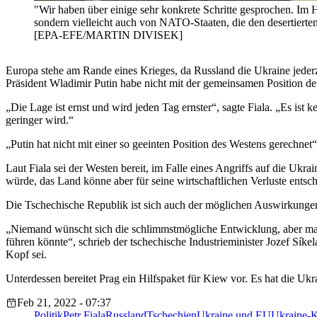
"Wir haben über einige sehr konkrete Schritte gesprochen. Im H
sondern vielleicht auch von NATO-Staaten, die den desertierte
[EPA-EFE/MARTIN DIVISEK]
Europa stehe am Rande eines Krieges, da Russland die Ukraine jederz
Präsident Wladimir Putin habe nicht mit der gemeinsamen Position 
„Die Lage ist ernst und wird jeden Tag ernster“, sagte Fiala. „Es ist
geringer wird.“
„Putin hat nicht mit einer so geeinten Position des Westens gerechnet“,
Laut Fiala sei der Westen bereit, im Falle eines Angriffs auf die Ukr
würde, das Land könne aber für seine wirtschaftlichen Verluste entsc
Die Tschechische Republik ist sich auch der möglichen Auswirkungen
„Niemand wünscht sich die schlimmstmögliche Entwicklung, aber man 
führen könnte“, schrieb der tschechische Industrieminister Jozef Sí
Kopf sei.
Unterdessen bereitet Prag ein Hilfspaket für Kiew vor. Es hat die Ukr
Feb 21, 2022 - 07:37
Politik
Petr Fiala
Russland
Tschechien
Ukraine und EU
Ukraine-K