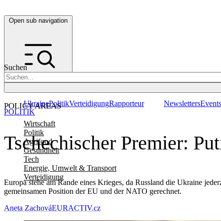
Open sub navigation
Suchen
Ukraine
Politik
Verteidigung
Rapporteur
Newsletters
Event
POLICY AREAS
POLITIK
Wirtschaft
Politik
Tschechischer Premier: Put
Agrifood
Gesundheit
Tech
Energie, Umwelt & Transport
Verteidigung
Europa stehe am Rande eines Krieges, da Russland die Ukraine jederze
gemeinsamen Position der EU und der NATO gerechnet.
Aneta Zachová
EURACTIV.cz