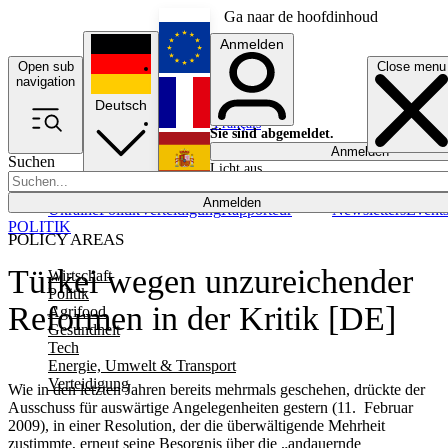
Ga naar de hoofdinhoud
Anmelden
Open sub
Close menu
English
navigation
Deutsch
Français
Sie sind abgemeldet.
Anmelden
Suchen
Licht aus
Español
Anmelden
Ukraine
Politik
Verteidigung
Rapporteur
Newsletters
Event
POLITIK
POLICY AREAS
Türkei wegen unzureichender
Wirtschaft
Politik
Reformen in der Kritik [DE]
Agrifood
Gesundheit
Tech
Energie, Umwelt & Transport
Verteidigung
Wie in den letzten Jahren bereits mehrmals geschehen, drückte der
Ausschuss für auswärtige Angelegenheiten gestern (11. Februar
2009), in einer Resolution, der die überwältigende Mehrheit
zustimmte, erneut seine Besorgnis über die „andauernde