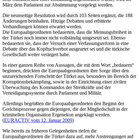
März dem Parlament zur Abstimmung vorgelegt werden.
Die neunseitige Resolution wird durch 103 Seiten ergänzt, die 188
Änderungen beinhalten. Hitzige Debatten und erbitterte
Verhandlungen können erwartet werden.
Die Europaabgeordneten bedauerten, dass die Meinungsfreiheit in
der Türkei noch immer nicht vollständig umgesetzt sei. Ebenso
bedauerten sie, dass der Versuch einer Verfassungsreform in eine
Debatte über das Kopftuchverbot ausgeartet sei und die türkische
Gesellschaft weiter verärgert habe.
In einer ganzen Reihe von Aussagen, die mit dem Wort „bedauern“
beginnen, drückten die Europaabgeordneten ihre Sorge über den
unzureichenden Fortschritt der Türkei aus, besonders im Bereich der
Korruptionsbekämpfung, sowie in der Einrichtung einer zivilen
Überwachung des Kommandos der Streitkräfte und der
Verteidigungssysteme durch Parlament und Militär.
Allerdings begrüßten die Europaabgeordneten den Beginn der
Gerichtsprozesse gegen diejenigen, die der Mitgliedschaft in der
kriminellen Organisation Ergenekon angeklagt werden.
(
EURACTIV vom 12. Januar 2009
)
Wie bereits zu früheren Gelegenheiten riefen die
Europaabgeordneten die Türkei dazu auf, mehr Anstrengungen auf