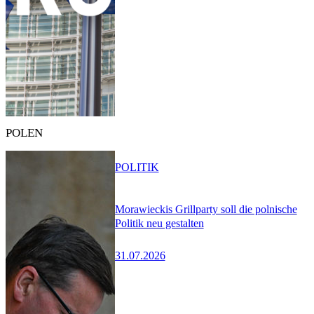
POLEN
POLITIK
Morawieckis Grillparty soll die polnische
Politik neu gestalten
31.07.2026