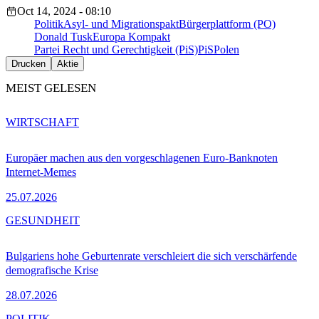
Oct 14, 2024 - 08:10
Politik
Asyl- und Migrationspakt
Bürgerplattform (PO)
Donald Tusk
Europa Kompakt
Partei Recht und Gerechtigkeit (PiS)
PiS
Polen
Drucken
Aktie
MEIST GELESEN
WIRTSCHAFT
Europäer machen aus den vorgeschlagenen Euro-Banknoten
Internet-Memes
25.07.2026
GESUNDHEIT
Bulgariens hohe Geburtenrate verschleiert die sich verschärfende
demografische Krise
28.07.2026
POLITIK