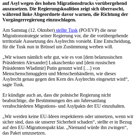
auf Asyl wegen des hohen Migrationsdrucks vorübergehend
auszusetzen. Die Regierungskoalition zeigt sich überrascht,
während linke Abgeordnete davor warnen, die Richtung der
Vorgängerregierung einzuschlagen.
Am Samstag (12. Oktober)
stellte Tusk
(PO/EVP) die neue
Migrationsstrategie seiner Regierung vor, die die vorübergehende
territoriale Aussetzung des Asylrechts vorsieht. Eine Entscheidung,
für die Tusk nun in Brüssel um Zustimmung werben will.
„Wir wissen nämlich sehr gut, wie es von [dem belarussischen
Präsidenten Alexander] Lukaschenko und [dem russischen
Präsidenten Wladimir] Putin genutzt wird […] von
Menschenschmugglern und Menschenhändlern, wie dieses
Asylrecht genau gegen den Kern des Asylrechts eingesetzt wird“,
sagte Tusk.
Er kündigte auch an, dass die polnische Regierung nicht
beabsichtige, die Bestimmungen des am Jahresanfang
verabschiedeten Migrations- und Asylpakts der EU einzuhalten.
„Wir werden keine EU-Ideen respektieren oder umsetzen, wenn wir
sicher sind, dass sie unserer Sicherheit schaden“, stellte er in Bezug
auf den EU-Migrationspakt klar. „Niemand würde ihn zwingen“,
das Paket umzusetzen.