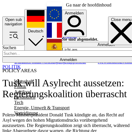
Ga naar de hoofdinhoud
Anmelden
Open sub
Close menu
English
navigation
Deutsch
Français
Sie sind abgemeldet.
Anmelden
Suchen
Licht aus
Español
Anmelden
Ukraine
Politik
Verteidigung
Rapporteur
Newsletters
Event
POLITIK
POLICY AREAS
Tusk will Asylrecht aussetzen:
Wirtschaft
Politik
Regierungskoalition überrascht
Agrifood
Gesundheit
Tech
Energie, Umwelt & Transport
Verteidigung
Polens Ministerpräsident Donald Tusk kündigte an, das Recht auf
Asyl wegen des hohen Migrationsdrucks vorübergehend
auszusetzen. Die Regierungskoalition zeigt sich überrascht, während
linke Abgeordnete davor warnen, die Richtung der