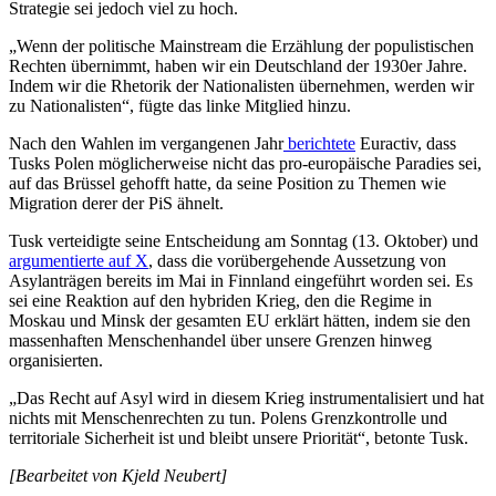
Strategie sei jedoch viel zu hoch.
„Wenn der politische Mainstream die Erzählung der populistischen
Rechten übernimmt, haben wir ein Deutschland der 1930er Jahre.
Indem wir die Rhetorik der Nationalisten übernehmen, werden wir
zu Nationalisten“, fügte das linke Mitglied hinzu.
Nach den Wahlen im vergangenen Jahr
berichtete
Euractiv, dass
Tusks Polen möglicherweise nicht das pro-europäische Paradies sei,
auf das Brüssel gehofft hatte, da seine Position zu Themen wie
Migration derer der PiS ähnelt.
Tusk verteidigte seine Entscheidung am Sonntag (13. Oktober) und
argumentierte auf X
, dass die vorübergehende Aussetzung von
Asylanträgen bereits im Mai in Finnland eingeführt worden sei. Es
sei eine Reaktion auf den hybriden Krieg, den die Regime in
Moskau und Minsk der gesamten EU erklärt hätten, indem sie den
massenhaften Menschenhandel über unsere Grenzen hinweg
organisierten.
„Das Recht auf Asyl wird in diesem Krieg instrumentalisiert und hat
nichts mit Menschenrechten zu tun. Polens Grenzkontrolle und
territoriale Sicherheit ist und bleibt unsere Priorität“, betonte Tusk.
[Bearbeitet von Kjeld Neubert]