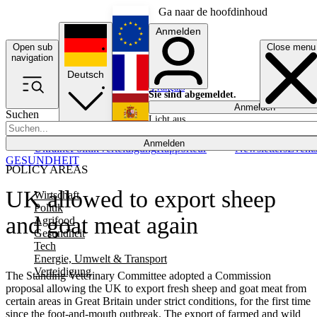
Ga naar de hoofdinhoud
Anmelden
Open sub
Close menu
English
navigation
Deutsch
Français
Sie sind abgemeldet.
Anmelden
Suchen
Licht aus
Español
Anmelden
Ukraine
Politik
Verteidigung
Rapporteur
Newsletters
Event
GESUNDHEIT
POLICY AREAS
UK allowed to export sheep
Wirtschaft
Politik
and goat meat again
Agrifood
Gesundheit
Tech
Energie, Umwelt & Transport
Verteidigung
The Standing Veterinary Committee adopted a Commission
proposal allowing the UK to export fresh sheep and goat meat from
certain areas in Great Britain under strict conditions, for the first time
since the foot-and-mouth outbreak. The export of farmed and wild