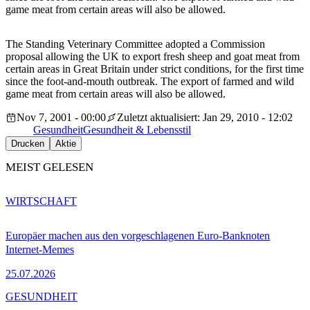
game meat from certain areas will also be allowed.
The Standing Veterinary Committee adopted a Commission
proposal allowing the UK to export fresh sheep and goat meat from
certain areas in Great Britain under strict conditions, for the first time
since the foot-and-mouth outbreak. The export of farmed and wild
game meat from certain areas will also be allowed.
Nov 7, 2001 - 00:00
Zuletzt aktualisiert: Jan 29, 2010 - 12:02
Gesundheit
Gesundheit & Lebensstil
Drucken
Aktie
MEIST GELESEN
WIRTSCHAFT
Europäer machen aus den vorgeschlagenen Euro-Banknoten
Internet-Memes
25.07.2026
GESUNDHEIT