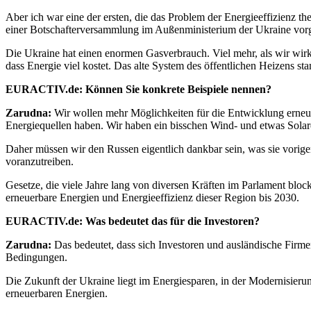
Aber ich war eine der ersten, die das Problem der Energieeffizienz th
einer Botschafterversammlung im Außenministerium der Ukraine vorgeb
Die Ukraine hat einen enormen Gasverbrauch. Viel mehr, als wir wir
dass Energie viel kostet. Das alte System des öffentlichen Heizens st
EURACTIV.de: Können Sie konkrete Beispiele nennen?
Zarudna:
Wir wollen mehr Möglichkeiten für die Entwicklung erneuer
Energiequellen haben. Wir haben ein bisschen Wind- und etwas Solar
Daher müssen wir den Russen eigentlich dankbar sein, was sie vorige
voranzutreiben.
Gesetze, die viele Jahre lang von diversen Kräften im Parlament bloc
erneuerbare Energien und Energieeffizienz dieser Region bis 2030.
EURACTIV.de: Was bedeutet das für die Investoren?
Zarudna:
Das bedeutet, dass sich Investoren und ausländische Firme
Bedingungen.
Die Zukunft der Ukraine liegt im Energiesparen, in der Modernisierung
erneuerbaren Energien.