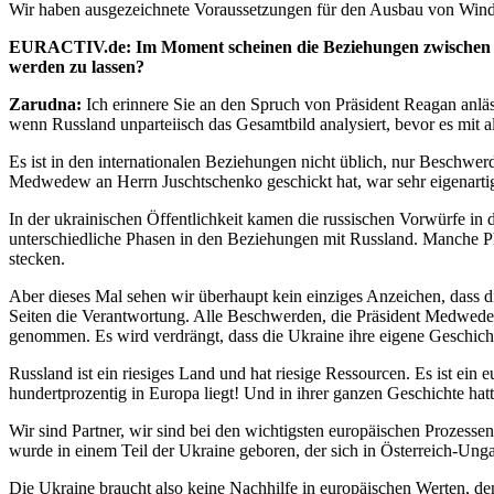
Wir haben ausgezeichnete Voraussetzungen für den Ausbau von Windene
EURACTIV.de: Im Moment scheinen die Beziehungen zwischen de
werden zu lassen?
Zarudna:
Ich erinnere Sie an den Spruch von Präsident Reagan anläs
wenn Russland unparteiisch das Gesamtbild analysiert, bevor es mit 
Es ist in den internationalen Beziehungen nicht üblich, nur Beschwer
Medwedew an Herrn Juschtschenko geschickt hat, war sehr eigenarti
In der ukrainischen Öffentlichkeit kamen die russischen Vorwürfe in 
unterschiedliche Phasen in den Beziehungen mit Russland. Manche Phase
stecken.
Aber dieses Mal sehen wir überhaupt kein einziges Anzeichen, dass di
Seiten die Verantwortung. Alle Beschwerden, die Präsident Medwedew a
genommen. Es wird verdrängt, dass die Ukraine ihre eigene Geschicht
Russland ist ein riesiges Land und hat riesige Ressourcen. Es ist ein 
hundertprozentig in Europa liegt! Und in ihrer ganzen Geschichte hat
Wir sind Partner, wir sind bei den wichtigsten europäischen Prozessen 
wurde in einem Teil der Ukraine geboren, der sich in Österreich-Ung
Die Ukraine braucht also keine Nachhilfe in europäischen Werten, den