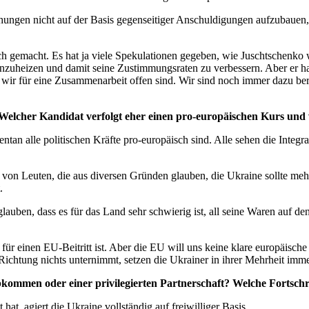
ehungen nicht auf der Basis gegenseitiger Anschuldigungen aufzubauen
h gemacht. Es hat ja viele Spekulationen gegeben, wie Juschtschenko w
nzuheizen und damit seine Zustimmungsraten zu verbessern. Aber er hat 
 wir für eine Zusammenarbeit offen sind. Wir sind noch immer dazu bere
lcher Kandidat verfolgt eher einen pro-europäischen Kurs und 
ntan alle politischen Kräfte pro-europäisch sind. Alle sehen die Integra
von Leuten, die aus diversen Gründen glauben, die Ukraine sollte meh
.
glauben, dass es für das Land sehr schwierig ist, all seine Waren auf d
ür einen EU-Beitritt ist. Aber die EU will uns keine klare europäisch
Richtung nichts unternimmt, setzen die Ukrainer in ihrer Mehrheit imm
ommen oder einer privilegierten Partnerschaft? Welche Fortschr
at, agiert die Ukraine vollständig auf freiwilliger Basis.