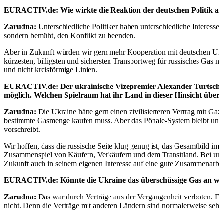
EURACTIV.de: Wie wirkte die Reaktion der deutschen Politik a
Zarudna:
Unterschiedliche Politiker haben unterschiedliche Interes
sondern bemüht, den Konflikt zu beenden.
Aber in Zukunft würden wir gern mehr Kooperation mit deutschen Unt
kürzesten, billigsten und sichersten Transportweg für russisches Ga
und nicht kreisförmige Linien.
EURACTIV.de: Der ukrainische Vizepremier Alexander Turtschino
möglich. Welchen Spielraum hat ihr Land in dieser Hinsicht übe
Zarudna:
Die Ukraine hätte gern einen zivilisierteren Vertrag mit Ga
bestimmte Gasmenge kaufen muss. Aber das Pönale-System bleibt unkla
vorschreibt.
Wir hoffen, dass die russische Seite klug genug ist, das Gesamtbild
Zusammenspiel von Käufern, Verkäufern und dem Transitland. Bei uns 
Zukunft auch in seinem eigenen Interesse auf eine gute Zusammenarbe
EURACTIV.de: Könnte die Ukraine das überschüssige Gas an w
Zarudna:
Das war durch Verträge aus der Vergangenheit verboten. Es g
nicht. Denn die Verträge mit anderen Ländern sind normalerweise seh