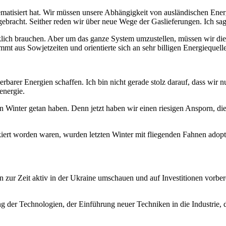
ematisiert hat. Wir müssen unsere Abhängigkeit von ausländischen Energ
racht. Seither reden wir über neue Wege der Gaslieferungen. Ich sagt
klich brauchen. Aber um das ganze System umzustellen, müssen wir di
ammt aus Sowjetzeiten und orientierte sich an sehr billigen Energiequell
barer Energien schaffen. Ich bin nicht gerade stolz darauf, dass wir n
energie.
n Winter getan haben. Denn jetzt haben wir einen riesigen Ansporn, di
kiert worden waren, wurden letzten Winter mit fliegenden Fahnen adoptie
n zur Zeit aktiv in der Ukraine umschauen und auf Investitionen vorber
 der Technologien, der Einführung neuer Techniken in die Industrie, di