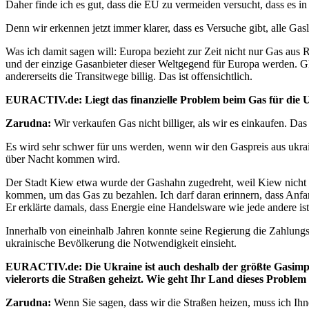
Daher finde ich es gut, dass die EU zu vermeiden versucht, dass es 
Denn wir erkennen jetzt immer klarer, dass es Versuche gibt, alle G
Was ich damit sagen will: Europa bezieht zur Zeit nicht nur Gas aus 
und der einzige Gasanbieter dieser Weltgegend für Europa werden. Gle
andererseits die Transitwege billig. Das ist offensichtlich.
EURACTIV.de: Liegt das finanzielle Problem beim Gas für die Uk
Zarudna:
Wir verkaufen Gas nicht billiger, als wir es einkaufen. D
Es wird sehr schwer für uns werden, wenn wir den Gaspreis aus ukr
über Nacht kommen wird.
Der Stadt Kiew etwa wurde der Gashahn zugedreht, weil Kiew nicht b
kommen, um das Gas zu bezahlen. Ich darf daran erinnern, dass Anfan
Er erklärte damals, dass Energie eine Handelsware wie jede andere is
Innerhalb von eineinhalb Jahren konnte seine Regierung die Zahlungs
ukrainische Bevölkerung die Notwendigkeit einsieht.
EURACTIV.de: Die Ukraine ist auch deshalb der größte Gasimpo
vielerorts die Straßen geheizt. Wie geht Ihr Land dieses Problem
Zarudna:
Wenn Sie sagen, dass wir die Straßen heizen, muss ich Ih