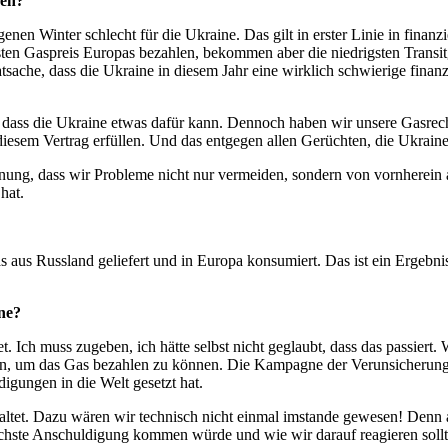
sen?
nen Winter schlecht für die Ukraine. Das gilt in erster Linie in finanzi
sten Gaspreis Europas bezahlen, bekommen aber die niedrigsten Transi
sache, dass die Ukraine in diesem Jahr eine wirklich schwierige finanz
hne dass die Ukraine etwas dafür kann. Dennoch haben wir unsere Gasre
diesem Vertrag erfüllen. Und das entgegen allen Gerüchten, die Ukrain
nung, dass wir Probleme nicht nur vermeiden, sondern von vornherein a
hat.
s aus Russland geliefert und in Europa konsumiert. Das ist ein Ergebnis
ne?
t. Ich muss zugeben, ich hätte selbst nicht geglaubt, dass das passiert
etan, um das Gas bezahlen zu können. Die Kampagne der Verunsicheru
digungen in die Welt gesetzt hat.
ltet. Dazu wären wir technisch nicht einmal imstande gewesen! Denn al
hste Anschuldigung kommen würde und wie wir darauf reagieren sollt