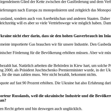
in irgendeinem Glied der Kette zwischen der Gasförderung und dem Ver
aslieferungen nach Europa zu monopolisieren und zeitgleich das Monop
Russland, sondern auch von Aserbeidschan und anderen Staaten. Daher w
ichzeitig will es aber so viele Vertriebswege wie möglich haben. Dami
raine nicht eher darin, dass sie den hohen Gasverbrauch im Inla
as meiste importierte Gas brauchen wir für unsere Industrie. Den Gasb
ainischer Förderung für die Bevölkerung erhöhen müssen. Aber wir müs
ezahlt hat. Natürlich arbeiten die Behörden in Kiew hart, um solche
g 2000, als Präsident Juschtschenko Premierminister wurde, in der Uk
t, für die man zahlen muss. Wer nicht bezahlt, bekommt nichts.
quote auf fast 90 Prozent erhöhen. Die Ukraine hat also Erfahrung dar
rteur Russlands, weil die ukrainische Industrie und die Bevölk
 an?
nen Recht geben und bin deswegen auch unglücklich.