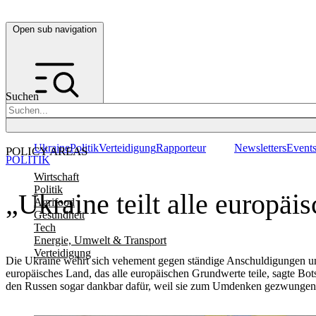
Open sub navigation
Suchen
Ukraine
Politik
Verteidigung
Rapporteur
Newsletters
Event
POLICY AREAS
POLITIK
Wirtschaft
Politik
„Ukraine teilt alle europäi
Agrifood
Gesundheit
Tech
Energie, Umwelt & Transport
Verteidigung
Die Ukraine wehrt sich vehement gegen ständige Anschuldigungen und 
europäisches Land, das alle europäischen Grundwerte teile, sagte B
den Russen sogar dankbar dafür, weil sie zum Umdenken gezwungen 