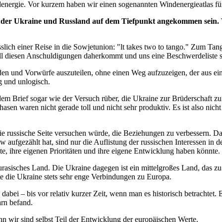
rgie. Vor kurzem haben wir einen sogenannten Windenergieatlas für di
r Ukraine und Russland auf dem Tiefpunkt angekommen sein. Wa
slich einer Reise in die Sowjetunion: "lt takes two to tango." Zum T
all diesen Anschuldigungen daherkommt und uns eine Beschwerdeliste s
den und Vorwürfe auszuteilen, ohne einen Weg aufzuzeigen, der aus eine
g und unlogisch.
dem Brief sogar wie der Versuch rüber, die Ukraine zur Brüderschaft z
n waren nicht gerade toll und nicht sehr produktiv. Es ist also nicht 
e russische Seite versuchen würde, die Beziehungen zu verbessern. Das
ufgezählt hat, sind nur die Auflistung der russischen Interessen in d
e, ihre eigenen Prioritäten und ihre eigene Entwicklung haben könnte.
eurasisches Land. Die Ukraine dagegen ist ein mittelgroßes Land, das zu
te die Ukraine stets sehr enge Verbindungen zu Europa.
dabei – bis vor relativ kurzer Zeit, wenn man es historisch betrachtet. 
arn befand.
n wir sind selbst Teil der Entwicklung der europäischen Werte.