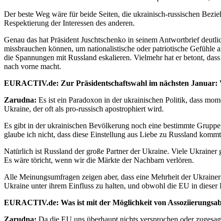
Der beste Weg wäre für beide Seiten, die ukrainisch-russischen Bezi
Respektierung der Interessen des anderen.
Genau das hat Präsident Juschtschenko in seinem Antwortbrief deutlic
missbrauchen können, um nationalistische oder patriotische Gefühle a
die Spannungen mit Russland eskalieren. Vielmehr hat er betont, dass
nach vorne macht.
EURACTIV.de: Zur Präsidentschaftswahl im nächsten Januar: We
Zarudna:
Es ist ein Paradoxon in der ukrainischen Politik, dass mome
Ukraine, der oft als pro-russisch apostrophiert wird.
Es gibt in der ukrainischen Bevölkerung noch eine bestimmte Gruppe 
glaube ich nicht, dass diese Einstellung aus Liebe zu Russland kommt
Natürlich ist Russland der große Partner der Ukraine. Viele Ukrainer 
Es wäre töricht, wenn wir die Märkte der Nachbarn verlören.
Alle Meinungsumfragen zeigen aber, dass eine Mehrheit der Ukrainer f
Ukraine unter ihrem Einfluss zu halten, und obwohl die EU in dieser 
EURACTIV.de: Was ist mit der Möglichkeit von Assoziierungsabk
Zarudna:
Da die EU uns überhaupt nichts versprochen oder zugesagt h