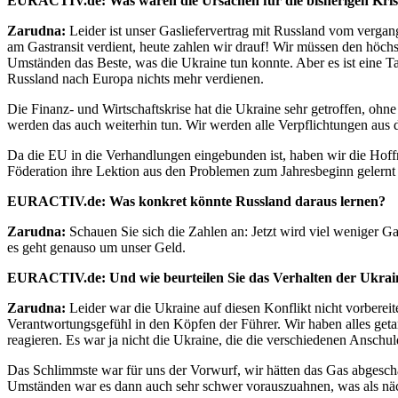
EURACTIV.de: Was waren die Ursachen für die bisherigen Kri
Zarudna:
Leider ist unser Gasliefervertrag mit Russland vom vergange
am Gastransit verdient, heute zahlen wir drauf! Wir müssen den höch
Umständen das Beste, was die Ukraine tun konnte. Aber es ist eine Tat
Russland nach Europa nichts mehr verdienen.
Die Finanz- und Wirtschaftskrise hat die Ukraine sehr getroffen, o
werden das auch weiterhin tun. Wir werden alle Verpflichtungen aus 
Da die EU in die Verhandlungen eingebunden ist, haben wir die Hoff
Föderation ihre Lektion aus den Problemen zum Jahresbeginn gelernt 
EURACTIV.de: Was konkret könnte Russland daraus lernen?
Zarudna:
Schauen Sie sich die Zahlen an: Jetzt wird viel weniger Ga
es geht genauso um unser Geld.
EURACTIV.de: Und wie beurteilen Sie das Verhalten der Ukrai
Zarudna:
Leider war die Ukraine auf diesen Konflikt nicht vorbereite
Verantwortungsgefühl in den Köpfen der Führer. Wir haben alles g
reagieren. Es war ja nicht die Ukraine, die die verschiedenen Anschul
Das Schlimmste war für uns der Vorwurf, wir hätten das Gas abgescha
Umständen war es dann auch sehr schwer vorauszuahnen, was als näc