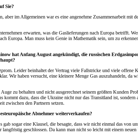
uf Sie?
sen, aber im Allgemeinen war es eine angenehme Zusammenarbeit mit der 
ernehmen erwarten, was die Gaslieferungen nach Europa betrifft. Wenn
s nach Europa. Man muss kein Genie in Mathematik sein, um zu erkennen
w hat Anfang August angekündigt, die russischen Erdgasimporte z
rhaupt?
zprom. Leider beinhaltet der Vertrag viele Fallstricke und viele offene 
r. Wir haben versucht, eine kleinere Menge Gas auszuhandeln, da wir 
 im Auge zu behalten und nicht ausgerechnet seinem größten Kunden Pr
kommt dazu, dass die Ukraine nicht nur das Transitland ist, sondern 
it zwischen den Partnern setzen.
esteuropäische Abnehmer weiterverkaufen?
ab sogar eine Klausel, die besagte, dass wir nicht einmal das von uns 
r langfristig geschlossen. Da kann man nicht so leicht mit einem neue