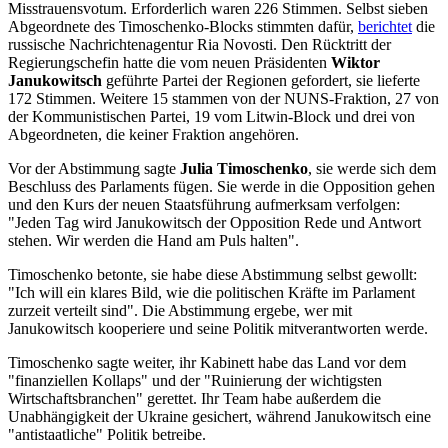
Misstrauensvotum. Erforderlich waren 226 Stimmen. Selbst sieben
Abgeordnete des Timoschenko-Blocks stimmten dafür,
berichtet
die
russische Nachrichtenagentur Ria Novosti. Den Rücktritt der
Regierungschefin hatte die vom neuen Präsidenten
Wiktor
Janukowitsch
geführte Partei der Regionen gefordert, sie lieferte
172 Stimmen. Weitere 15 stammen von der NUNS-Fraktion, 27 von
der Kommunistischen Partei, 19 vom Litwin-Block und drei von
Abgeordneten, die keiner Fraktion angehören.
Vor der Abstimmung sagte
Julia Timoschenko
, sie werde sich dem
Beschluss des Parlaments fügen. Sie werde in die Opposition gehen
und den Kurs der neuen Staatsführung aufmerksam verfolgen:
"Jeden Tag wird Janukowitsch der Opposition Rede und Antwort
stehen. Wir werden die Hand am Puls halten".
Timoschenko betonte, sie habe diese Abstimmung selbst gewollt:
"Ich will ein klares Bild, wie die politischen Kräfte im Parlament
zurzeit verteilt sind". Die Abstimmung ergebe, wer mit
Janukowitsch kooperiere und seine Politik mitverantworten werde.
Timoschenko sagte weiter, ihr Kabinett habe das Land vor dem
"finanziellen Kollaps" und der "Ruinierung der wichtigsten
Wirtschaftsbranchen" gerettet. Ihr Team habe außerdem die
Unabhängigkeit der Ukraine gesichert, während Janukowitsch eine
"antistaatliche" Politik betreibe.