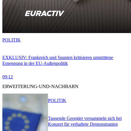
POLITIK
EXKLUSIV: Frankreich und Spanien kritisieren umstrittene
Ernennung in der EU-Außenpolitik
09:12
ERWEITERUNG-UND-NACHBARN
POLITIK
Tausende Georgier versammeln sich bei
Konzert für verhaftete Demonstranten