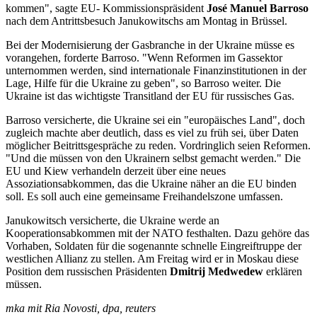
kommen", sagte EU- Kommissionspräsident
José Manuel Barroso
nach dem Antrittsbesuch Janukowitschs am Montag in Brüssel.
Bei der Modernisierung der Gasbranche in der Ukraine müsse es
vorangehen, forderte Barroso. "Wenn Reformen im Gassektor
unternommen werden, sind internationale Finanzinstitutionen in der
Lage, Hilfe für die Ukraine zu geben", so Barroso weiter. Die
Ukraine ist das wichtigste Transitland der EU für russisches Gas.
Barroso versicherte, die Ukraine sei ein "europäisches Land", doch
zugleich machte aber deutlich, dass es viel zu früh sei, über Daten
möglicher Beitrittsgespräche zu reden. Vordringlich seien Reformen.
"Und die müssen von den Ukrainern selbst gemacht werden." Die
EU und Kiew verhandeln derzeit über eine neues
Assoziationsabkommen, das die Ukraine näher an die EU binden
soll. Es soll auch eine gemeinsame Freihandelszone umfassen.
Janukowitsch versicherte, die Ukraine werde an
Kooperationsabkommen mit der NATO festhalten. Dazu gehöre das
Vorhaben, Soldaten für die sogenannte schnelle Eingreiftruppe der
westlichen Allianz zu stellen. Am Freitag wird er in Moskau diese
Position dem russischen Präsidenten
Dmitrij Medwedew
erklären
müssen.
mka mit Ria Novosti, dpa, reuters