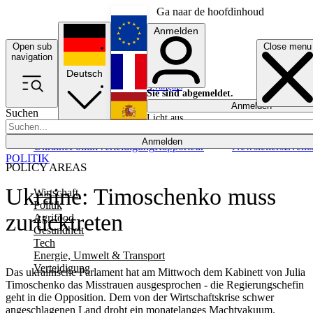
Ga naar de hoofdinhoud
Anmelden
Open sub
Close menu
English
navigation
Deutsch
Français
Sie sind abgemeldet.
Anmelden
Suchen
Licht aus
Español
Anmelden
Ukraine
Politik
Verteidigung
Rapporteur
Newsletters
Event
POLITIK
POLICY AREAS
Ukraine: Timoschenko muss
Wirtschaft
Politik
zurücktreten
Agrifood
Gesundheit
Tech
Energie, Umwelt & Transport
Verteidigung
Das ukrainische Parlament hat am Mittwoch dem Kabinett von Julia
Timoschenko das Misstrauen ausgesprochen - die Regierungschefin
geht in die Opposition. Dem von der Wirtschaftskrise schwer
angeschlagenen Land droht ein monatelanges Machtvakuum.