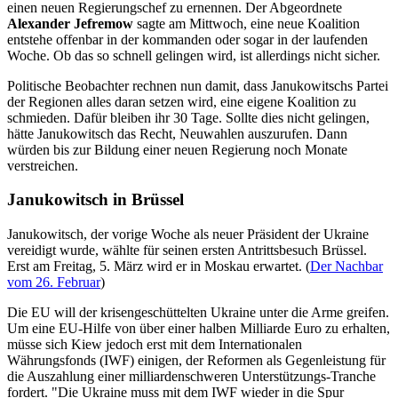
einen neuen Regierungschef zu ernennen. Der Abgeordnete
Alexander Jefremow
sagte am Mittwoch, eine neue Koalition
entstehe offenbar in der kommanden oder sogar in der laufenden
Woche. Ob das so schnell gelingen wird, ist allerdings nicht sicher.
Politische Beobachter rechnen nun damit, dass Janukowitschs Partei
der Regionen alles daran setzen wird, eine eigene Koalition zu
schmieden. Dafür bleiben ihr 30 Tage. Sollte dies nicht gelingen,
hätte Janukowitsch das Recht, Neuwahlen auszurufen. Dann
würden bis zur Bildung einer neuen Regierung noch Monate
verstreichen.
Janukowitsch in Brüssel
Janukowitsch, der vorige Woche als neuer Präsident der Ukraine
vereidigt wurde, wählte für seinen ersten Antrittsbesuch Brüssel.
Erst am Freitag, 5. März wird er in Moskau erwartet. (
Der Nachbar
vom 26. Februar
)
Die EU will der krisengeschüttelten Ukraine unter die Arme greifen.
Um eine EU-Hilfe von über einer halben Milliarde Euro zu erhalten,
müsse sich Kiew jedoch erst mit dem Internationalen
Währungsfonds (IWF) einigen, der Reformen als Gegenleistung für
die Auszahlung einer milliardenschweren Unterstützungs-Tranche
fordert. "Die Ukraine muss mit dem IWF wieder in die Spur