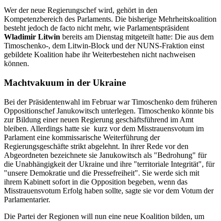
Wer der neue Regierungschef wird, gehört in den
Kompetenzbereich des Parlaments. Die bisherige Mehrheitskoalition
besteht jedoch de facto nicht mehr, wie Parlamentspräsident
Wladimir Litwin
bereits am Dienstag mitgeteilt hatte: Die aus dem
Timoschenko-, dem Litwin-Block und der NUNS-Fraktion einst
gebildete Koalition habe ihr Weiterbestehen nicht nachweisen
können.
Machtvakuum in der Ukraine
Bei der Präsidentenwahl im Februar war Timoschenko dem früheren
Oppositionschef Janukowitsch unterlegen. Timoschenko könnte bis
zur Bildung einer neuen Regierung geschäftsführend im Amt
bleiben. Allerdings hatte sie kurz vor dem Misstrauensvotum im
Parlament eine kommissarische Weiterführung der
Regierungsgeschäfte strikt abgelehnt. In ihrer Rede vor den
Abgeordneten bezeichnete sie Janukowitsch als "Bedrohung" für
die Unabhängigkeit der Ukraine und ihre "territoriale Integrität", für
"unsere Demokratie und die Pressefreiheit". Sie werde sich mit
ihrem Kabinett sofort in die Opposition begeben, wenn das
Misstrauensvotum Erfolg haben sollte, sagte sie vor dem Votum der
Parlamentarier.
Die Partei der Regionen will nun eine neue Koalition bilden, um