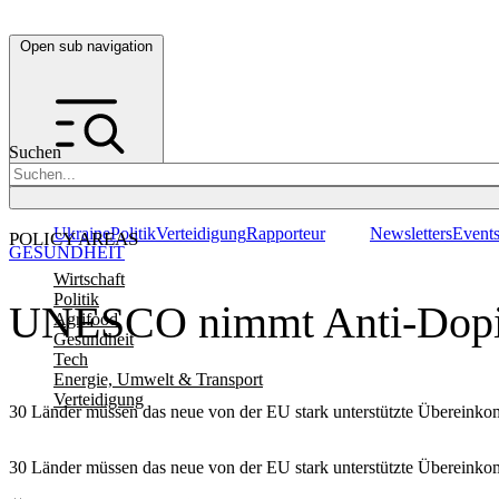
Open sub navigation
Suchen
Ukraine
Politik
Verteidigung
Rapporteur
Newsletters
Event
POLICY AREAS
GESUNDHEIT
Wirtschaft
Politik
UNESCO nimmt Anti-Dopi
Agrifood
Gesundheit
Tech
Energie, Umwelt & Transport
Verteidigung
30 Länder müssen das neue von der EU stark unterstützte Übereinkomm
30 Länder müssen das neue von der EU stark unterstützte Übereinkomm