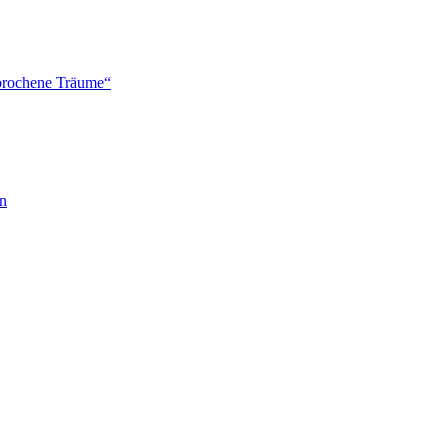
brochene Träume“
en