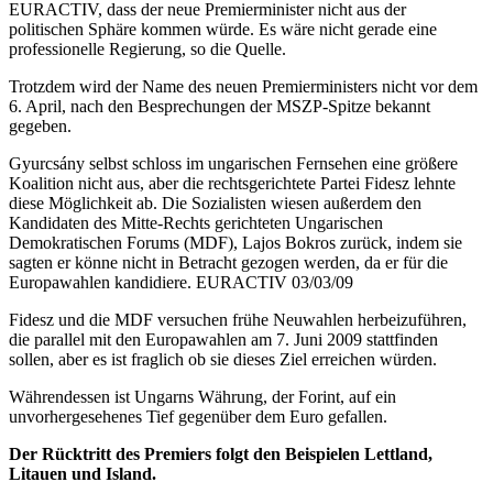
EURACTIV, dass der neue Premierminister nicht aus der
politischen Sphäre kommen würde. Es wäre nicht gerade eine
professionelle Regierung, so die Quelle.
Trotzdem wird der Name des neuen Premierministers nicht vor dem
6. April, nach den Besprechungen der MSZP-Spitze bekannt
gegeben.
Gyurcsány selbst schloss im ungarischen Fernsehen eine größere
Koalition nicht aus, aber die rechtsgerichtete Partei Fidesz lehnte
diese Möglichkeit ab. Die Sozialisten wiesen außerdem den
Kandidaten des Mitte-Rechts gerichteten Ungarischen
Demokratischen Forums (MDF), Lajos Bokros zurück, indem sie
sagten er könne nicht in Betracht gezogen werden, da er für die
Europawahlen kandidiere. EURACTIV 03/03/09
Fidesz und die MDF versuchen frühe Neuwahlen herbeizuführen,
die parallel mit den Europawahlen am 7. Juni 2009 stattfinden
sollen, aber es ist fraglich ob sie dieses Ziel erreichen würden.
Währendessen ist Ungarns Währung, der Forint, auf ein
unvorhergesehenes Tief gegenüber dem Euro gefallen.
Der Rücktritt des Premiers folgt den Beispielen Lettland,
Litauen und Island.