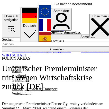
Ga naar de hoofdinhoud
Anmelden
Open sub
Close menu
English
navigation
Deutsch
Français
Sie sind abgemeldet.
Anmelden
Suchen
Licht aus
Español
Anmelden
Ukraine
Politik
Verteidigung
Rapporteur
Newsletters
Event
WIRTSCHAFT
POLICY AREAS
Ungarischer Premierminister
Wirtschaft
Politik
tritt wegen Wirtschaftskrise
Agrifood
Gesundheit
zurück [DE]
Tech
Energie, Umwelt & Transport
Verteidigung
Der ungarische Premierminister Ferenc Gyurcsány verkündete am
Samstag (21. März 2009), während einem Kongress der