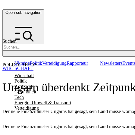
Open sub navigation
Suchen
Ukraine
Politik
Verteidigung
Rapporteur
Newsletters
Event
POLICY AREAS
WIRTSCHAFT
Wirtschaft
Politik
Ungarn überdenkt Zeitpunkt
Agrifood
Gesundheit
Tech
Energie, Umwelt & Transport
Verteidigung
Der neue Finanzminister Ungarns hat gesagt, sein Land müsse womögli
Der neue Finanzminister Ungarns hat gesagt, sein Land müsse womögli