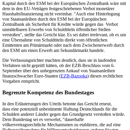
Kapital durch den ESM bei der Europäischen Zentralbank wäre mit
dem in den EU-Veträgen festgeschriebenen Verbot monetärer
Haushaltsfinanzierung nicht vereinbar. "Auch eine Hinterlegung
von Staatsanleihen durch den ESM bei der Europäischen
Zentralbank als Sicherheit für Kredite würde gegen das Verbot
unmittelbaren Erwerbs von Schuldtiteln öffentlicher Stellen
verstoßen", stellte das Gericht klar. Es sei dabei irrelevant, ob es um
eine Übernahme von Schuldtiteln direkt vom öffentlichen
Emittenten am Primärmarkt oder nach dem Zwischenerwerb durch
den ESM um einen Erwerb am Sekundärmarkt handele.
Die Verfassungsrichter machten deutlich, dass sie in laufenden
Verfahren nicht geprüft hätten, ob der EZB-Beschluss vom 6.
September über den unbegrenzten Ankauf von Staatsanleihen
finanzschwacher Euro-Staaten (
EZB-Bazooka
) diesen rechtlichen
Vorgaben entspricht.
Begrenzte Kompetenz des Bundestages
In den Erläuterungen des Urteils betonte das Gericht erneut,
dass eine potenziell unbestimmte Haftung Deutschlands für die
Schulden anderer Länder gegen das Grundgesetz verstoßen würde.
Dem Bundestag sei es verwehrt, "dauerhafte
völkervertragsrechtliche Mechanismen zu etablieren, die auf eine
Haftungsübernahme für Willensentscheidungen anderer Staaten