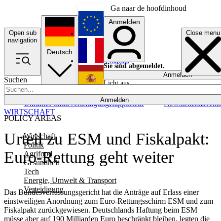
Ga naar de hoofdinhoud
Anmelden
Open sub
Close menu
English
navigation
Deutsch
Français
Sie sind abgemeldet.
Anmelden
Suchen
Licht aus
Español
Anmelden
Ukraine
Politik
Verteidigung
Rapporteur
Newsletters
Event
WIRTSCHAFT
POLICY AREAS
Urteil zu ESM und Fiskalpakt:
Wirtschaft
Politik
Euro-Rettung geht weiter
Agrifood
Gesundheit
Tech
Energie, Umwelt & Transport
Verteidigung
Das Bundesverfassungsgericht hat die Anträge auf Erlass einer
einstweiligen Anordnung zum Euro-Rettungsschirm ESM und zum
Fiskalpakt zurückgewiesen. Deutschlands Haftung beim ESM
müsse aber auf 190 Milliarden Euro beschränkt bleiben, legten die