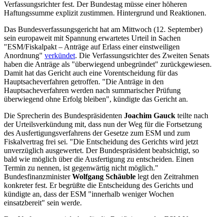
Verfassungsrichter fest. Der Bundestag müsse einer höheren
Haftungssumme explizit zustimmen. Hintergrund und Reaktionen.
Das Bundesverfassungsgericht hat am Mittwoch (12. September)
sein europaweit mit Spannung erwartetes Urteil in Sachen
"ESM/Fiskalpakt – Anträge auf Erlass einer einstweiligen
Anordnung"
verkündet
. Die Verfassungsrichter des Zweiten Senats
haben die Anträge als "überwiegend unbegründet" zurückgewiesen.
Damit hat das Gericht auch eine Vorentscheidung für das
Hauptsacheverfahren getroffen. "Die Anträge in den
Hauptsacheverfahren werden nach summarischer Prüfung
überwiegend ohne Erfolg bleiben", kündigte das Gericht an.
Die Sprecherin des Bundespräsidenten
Joachim Gauck
teilte nach
der Urteilsverkündung mit, dass nun der Weg für die Fortsetzung
des Ausfertigungsverfahrens der Gesetze zum ESM und zum
Fiskalvertrag frei sei. "Die Entscheidung des Gerichts wird jetzt
unverzüglich ausgewertet. Der Bundespräsident beabsichtigt, so
bald wie möglich über die Ausfertigung zu entscheiden. Einen
Termin zu nennen, ist gegenwärtig nicht möglich."
Bundesfinanzminister
Wolfgang Schäuble
legt den Zeitrahmen
konkreter fest. Er begrüßte die Entscheidung des Gerichts und
kündigte an, dass der ESM "innerhalb weniger Wochen
einsatzbereit" sein werde.