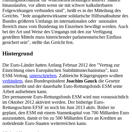
hinauslaufen, vor allem wenn sie mit schwer kalkulierbaren
Folgewirkungen verbunden sind", heißt es in der Mitteilung des
Gerichts. "Jede ausgabenwirksame solidarische Hilfsmaßnahme des
Bundes größeren Umfangs im internationalen oder unionalen
Bereich muss vom Bundestag im Einzelnen bewilligt werden. Auch
bei der Art und Weise des Umgangs mit den zur Verfügung
gestellten Mitteln muss hinreichender parlamentarischer Einfluss
gesichert sein", stellte das Gericht fest.
Hintergrund
Die Euro-Länder hatten Anfang Februar 2012 den "Vertrag zur
Einrichtung eines Europäischen Stabilitätsmechanismus", kurz
ESM-Vertrag,
unterschrieben
. Zahlreiche Klägergruppen wollten
verhindern
, dass Bundespräsident
Joachim Gauck
die Gesetze
unterschreibt und der dauerhafte Euro-Rettungsfonds ESM seine
Arbeit aufnehmen kann.
Der permanente Euro-Rettungsfonds ESM wird nun voraussichtlich
im Oktober 2012 aktiviert werden. Der bisherige Euro-
Rettungsschirm EFSF ist noch bis Juni 2013 aktiv. Bisher ist
geplant, den ESM mit einem Stammkapital von 700 Milliarden Euro
auszustatten, damit er bis zu 500 Milliarden Euro an Krediten an
notleidende Euro-Staaten weiterreichen kann.