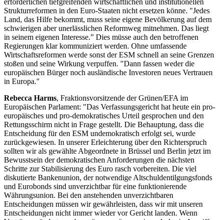
erforderlichen tiefgreifenden wirtschaftlichen und institutionellen
Strukturreformen in den Euro-Staaten nicht ersetzen könne. "Jedes
Land, das Hilfe bekommt, muss seine eigene Bevölkerung auf dem
schwierigen aber unerlässlichen Reformweg mitnehmen. Das liegt
in seinem eigenen Interesse.” Dies müsse auch den betroffenen
Regierungen klar kommuniziert werden. Ohne umfassende
Wirtschaftsreformen werde sonst der ESM schnell an seine Grenzen
stoßen und seine Wirkung verpuffen. "Dann fassen weder die
europäischen Bürger noch ausländische Investoren neues Vertrauen
in Europa."
Rebecca Harms
, Fraktionsvorsitzende der Grünen/EFA im
Europäischen Parlament: "Das Verfassungsgericht hat heute ein pro-
europäisches und pro-demokratisches Urteil gesprochen und den
Rettungsschirm nicht in Frage gestellt. Die Behauptung, dass die
Entscheidung für den ESM undemokratisch erfolgt sei, wurde
zurückgewiesen. In unserer Erleichterung über den Richterspruch
sollten wir als gewählte Abgeordnete in Brüssel und Berlin jetzt im
Bewusstsein der demokratischen Anforderungen die nächsten
Schritte zur Stabilisierung des Euro rasch vorbereiten. Die viel
diskutierte Bankenunion, der notwendige Altschuldentilgungsfonds
und Eurobonds sind unverzichtbar für eine funktionierende
Währungsunion. Bei den anstehenden unverzichtbaren
Entscheidungen müssen wir gewährleisten, dass wir mit unseren
Entscheidungen nicht immer wieder vor Gericht landen. Wenn