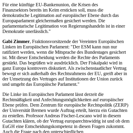
Für eine künftige EU-Bankenunion, die Krisen des
Finanzsektors bereits im Keim ersticken soll, muss die
demokratische Legitimation auf europäischer Ebene durch das
Europaparlament gleichermaßen gesichert werden. Die
parlamentarische Legitimation von Regierungshandeln ist in einer
Demokratie unerlässlich."
Gabi Zimmer
, Fraktionsvorsitzende der Vereinten Europäischen
Linken im Europäischen Parlament: "Der ESM kann nun nur
ratifiziert werden, wenn die Mitsprache des Bundestages gesichert
ist. Mit dieser Entscheidung werden die Rechte des Parlaments
gestärkt. Das begrüßen wir ausdrücklich. Der Fiskalpakt wird in
ganz Europa kontrovers diskutiert. Als zwischenstaatlicher Vertrag
bewegt er sich außerhalb des Rechtsrahmens der EU, greift aber in
der Umsetzung des Vertrages auf Institutionen der Union zurück
und umgeht das Europäische Parlament."
Die Linke im Europäischen Parlament lässt derzeit die
Rechtmäßigkeit und Anfechtungsmöglichkeiten auf europäischer
Ebene prüfen. Dem Zentrum für europäische Rechtspolitik (ZERP)
der Universität Bremen wurde Auftrag erteilt, hierzu ein Gutachten
zu erstellen. Professor Andreas Fischer-Lescano wird in diesem
Gutachten klären, ob der Vertrag europarechtswidrig ist und ob dem
EuGH eine Entscheidungskompetenz in diesen Fragen zukommt.
Auch die Frage nach den unterschiedlichen