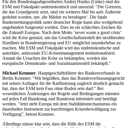
Für den Bundestagsabgeordneten Andrej Hunko (Linke) sind der
ESM und Fiskalpakt undemokratisch und unsozial: "Die Grenzen,
die das Grundgesetz setzt, sind ein weiteres Mal bis aufs Äußerste
gedehnt worden, um ‚die Märkte zu beruhigen‘. Die fatale
Bankenrettungspolitik unter deutscher Regie kann also weitgehend
ungehindert fortgesetzt werden. Dies ist ein schlechtes Zeichen für
die Zukunft Europas. Nach dem Motto ’never waste a good crisis‘
wird die Krise genutzt, um das Gesellschaftsmodell der neoliberalen
Hardliner in Bundesregierung und EU möglichst unumkehrbar zu
machen. Mit ESM und Fiskalpakt wird das undemokratische und
autoritäre, antisoziale EU-Krisenmanagement institutionalisiert.
Anstatt die Ursachen der Krise zu bekämpfen, werden das
europäische Demokratie- und Sozialstaatsmodell bekämpft."
Michael Kemmer
, Hauptgeschäftsführer des Bankenverbands in
Berlin Kemmer: "Wir begrüßen, dass das Bundesverfassungsgericht
mit seinen Auflagen für die Ratifizierung zugleich deutlich gemacht
hat, dass der ESM kein Fass ohne Boden sein darf." Bei
wesentlichen Änderungen der Regeln und Bedingungen müssten
auf jeden Fall Bundestag und Bundesrat informiert und beteiligt
werden. "Jetzt steht Europa mit dem Stabilitätsmechanismus ein
dauerhaftes Instrument zur kurzfristigen Krisenbewältigung zur
Verfügung”, betont Kemmer.
Allerdings müsse klar sein, dass die Hilfe des ESM die