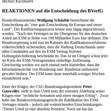
Michael Kaczmarek
REAKTIONEN auf die Entscheidung des BVerfG
Bundesfinanzminister
Wolfgang Schäuble
bezeichnete die
Entscheidung als "eine gute Entscheidung für Europa und unser
Land". Der Ratifizierungsprozess könne nun zügig abgeschlossen
werden. "Nach den Verträgen ist die Obergrenze für den deutschen
Anteil am ESM in Höhe von 190 Milliarden Euro klar definiert. Die
Bundesregierung wird nun im Rahmen des Ratifikationsverfahrens
völkerrechtlich sicherstellen, dass die Haftung Deutschlands unter
allen Umständen auf den im ESM-Vertrag fixierten
Haftungshöchstbetrag beschränkt ist. Das ist im Übrigen schon jetzt
im Kreis der ESM-Vertragsstaaten einhellige Auffassung.
Gleichzeitig werden wir auch einmal mehr klarstellen, dass die
Informationsrechte von Bundestag und Bundesrat umfassend
gewahrt bleiben. Der ESM kann dann innerhalb weniger Wochen
einsatzbereit sein."
Einer der Kläger, der CSU-Bundestagsabgeordnete
Peter
Gauweiler
, sieht in dem Urteil trotz der erneuten Ablehung seiner
Klagen eine "rechtliche Sensation und einen riesigen Erfolg". Zwar
habe das Bundesverfassungsgericht die Ratifikation des ESM-
Vertrages erlaubt – jedoch mit weitreichenden Einschränkungen.
"Dieses Urteil ist eine absolute Premiere. Noch nie hat das