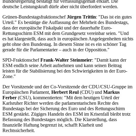
Bundesregierung bestätigt für verfassungsgemäß erklärt. Die
deutsche Leistungskraft dürfe aber nicht überfordert werden.
Grünen-Bundestagsfraktionschef
Jürgen Trittin
: "Das ist ein gutes
Urteil." Es bestätige die Auffassung der Mehrheit des Bundestags,
dass der europäische Fiskalpakt und der dauerhafte Euro-
Rettungsschirm ESM mit dem Grundgesetz vereinbar seien. "Und
es hat klargestellt, dass auch in europäischen Angelegenheiten nichts
geht ohne den Bundestag. In diesem Sinne ist es ein schöner Tag
gerade für die Parlamentarier – auch in der Opposition."
SPD-Fraktionschef
Frank-Walter Steinmeier
: "Damit kann der
ESM endlich seine Arbeit aufnehmen und kann seinen Beitrag
leisten für die Stabilisierung bei den Schwierigkeiten in der Euro-
Zone."
Der Vorsitzende und der Co-Vorsitzende der CDU/CSU-Gruppe im
Europäischen Parlament,
Herbert Reul
(CDU) und
Markus
Ferber
(CSU), kommentierten: "Mit dem heutigen Urteil der
Karlsruher Richter werden die parlamentarischen Rechte des
Bundestags bei der Sicherung des Euro und des Rettungsschirm
ESM gestärkt. Zügiges Handeln des ESM im Krisenfall bleibt trotz
Befassung des Bundestages möglich. Die Klarstellung, dass
finanzielle Haftung begrenzt ist, schafft Klarheit und
Rechtssicherheit.