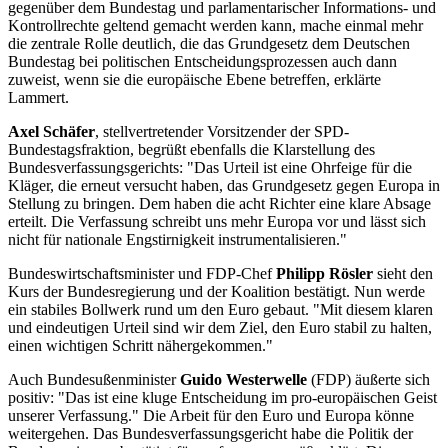
gegenüber dem Bundestag und parlamentarischer Informations- und
Kontrollrechte geltend gemacht werden kann, mache einmal mehr
die zentrale Rolle deutlich, die das Grundgesetz dem Deutschen
Bundestag bei politischen Entscheidungsprozessen auch dann
zuweist, wenn sie die europäische Ebene betreffen, erklärte
Lammert.
Axel Schäfer
, stellvertretender Vorsitzender der SPD-
Bundestagsfraktion, begrüßt ebenfalls die Klarstellung des
Bundesverfassungsgerichts: "Das Urteil ist eine Ohrfeige für die
Kläger, die erneut versucht haben, das Grundgesetz gegen Europa in
Stellung zu bringen. Dem haben die acht Richter eine klare Absage
erteilt. Die Verfassung schreibt uns mehr Europa vor und lässt sich
nicht für nationale Engstirnigkeit instrumentalisieren."
Bundeswirtschaftsminister und FDP-Chef
Philipp Rösler
sieht den
Kurs der Bundesregierung und der Koalition bestätigt. Nun werde
ein stabiles Bollwerk rund um den Euro gebaut. "Mit diesem klaren
und eindeutigen Urteil sind wir dem Ziel, den Euro stabil zu halten,
einen wichtigen Schritt nähergekommen."
Auch Bundesußenminister
Guido Westerwelle
(FDP) äußerte sich
positiv: "Das ist eine kluge Entscheidung im pro-europäischen Geist
unserer Verfassung." Die Arbeit für den Euro und Europa könne
weitergehen. Das Bundesverfassungsgericht habe die Politik der