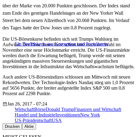
über der Marke von 20.000 Punkten geschlossen. Der Index stand
zum Ende des gestrigen Handelstages an der New Yorker Wall
Street bei dem neuen Allzeithoch von 20.068 Punkten. Im Verlauf
des Tages hatte der Dow Jones um 0,8 Prozent zugelegt.
Die US-Börsenkurse befinden sich seit Trumps Wahlsieg im
Ein Teufelskreis aus Korruption und Populismus
Aufwind. Der Dow Jones hatte schon kurz nach der Wahl im
November eine neue Höchstmarke erreicht. Die US-Finanzmärkte
werden durch die Erwartung beflügelt, Trump werde mit seinen
angekündigten massiven Steuersenkungen und gigantischen
Investitionen in die Infrastruktur das Wirtschaftswachstum beflügeln.
Auch andere US-Börsenindizes schlossen am Mittwoch mit neuen
Rekordwerten. Der Technologie-Index Nasdaq stieg um 1,0 Prozent
auf 5656 Punkte, der breiter aufgestellte Index S&P 500 um 0,8
Prozent auf 2298 Punkte.
Jan 26, 2017 - 07:24
Wirtschaft
Börse
Donald Trump
Finanzen und Wirtschaft
Handel und Industrie
Investitionen
New York
US-Präsidentschaft
USA
Drucken
Aktie
MEIST GELESEN