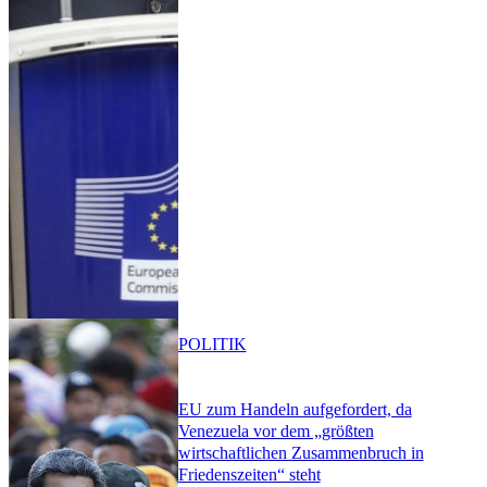
POLITIK
EU zum Handeln aufgefordert, da
Venezuela vor dem „größten
wirtschaftlichen Zusammenbruch in
Friedenszeiten“ steht