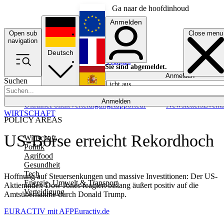
Ga naar de hoofdinhoud
Anmelden
Open sub
Close menu
English
navigation
Deutsch
Français
Sie sind abgemeldet.
Anmelden
Suchen
Licht aus
Español
Anmelden
Ukraine
Politik
Verteidigung
Rapporteur
Newsletters
Event
WIRTSCHAFT
POLICY AREAS
US-Börse erreicht Rekordhoch
Wirtschaft
Politik
Agrifood
Gesundheit
Tech
Hoffnung auf Steuersenkungen und massive Investitionen: Der US-
Energie, Umwelt & Transport
Aktienindex Dow Jones reagiert bislang äußert positiv auf die
Verteidigung
Amtsübernahme durch Donald Trump.
EURACTIV mit AFP
Euractiv.de