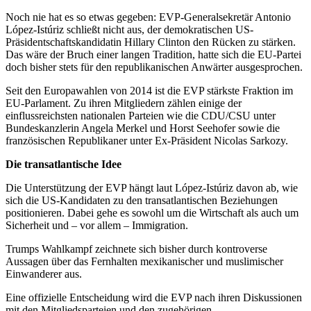
Noch nie hat es so etwas gegeben: EVP-Generalsekretär Antonio
López-Istúriz schließt nicht aus, der demokratischen US-
Präsidentschaftskandidatin Hillary Clinton den Rücken zu stärken.
Das wäre der Bruch einer langen Tradition, hatte sich die EU-Partei
doch bisher stets für den republikanischen Anwärter ausgesprochen.
Seit den Europawahlen von 2014 ist die EVP stärkste Fraktion im
EU-Parlament. Zu ihren Mitgliedern zählen einige der
einflussreichsten nationalen Parteien wie die CDU/CSU unter
Bundeskanzlerin Angela Merkel und Horst Seehofer sowie die
französischen Republikaner unter Ex-Präsident Nicolas Sarkozy.
Die transatlantische Idee
Die Unterstützung der EVP hängt laut López-Istúriz davon ab, wie
sich die US-Kandidaten zu den transatlantischen Beziehungen
positionieren. Dabei gehe es sowohl um die Wirtschaft als auch um
Sicherheit und – vor allem – Immigration.
Trumps Wahlkampf zeichnete sich bisher durch kontroverse
Aussagen über das Fernhalten mexikanischer und muslimischer
Einwanderer aus.
Eine offizielle Entscheidung wird die EVP nach ihren Diskussionen
mit den Mitgliedsparteien und den zugehörigen