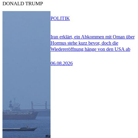
DONALD TRUMP
POLITIK
Iran erklärt, ein Abkommen mit Oman über
Hormus stehe kurz bevor, doch die
Wiedereröffnung hänge von den USA ab
06.08.2026