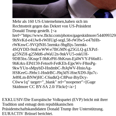
Mehr als 160 US-Unternehmen,haben sich im
Rechtsstreit gegen das Dekret von US-Präsident
Donald Trump gestellt. [<a
href="https://www.flickr.com/photos/gageskidmore/5440993294/
9hNvKd-e41Jw8-rWHUgf-segL58-rWJfw5-e47hHh-
rWKnwC-9VQfNH-5nrmkz-9hgBjx-5nrmkt-
4SQYDD-9mEwWW-e7BGMN-g25GLQ-g1XPzf-
g25NZH-g25Md6-aWaU2n-9nkVU5-oskUH-
9DB5bx-5KnqeT-9hKrPH-9hKrun-Ej4WVY-F66n81-
9hKrkx-EPd159-Fetoo9-FetKEh-EjpcWv-F8nsPg-
9kwYUn-sMpybD-HndmbC-JbJqWV-HnioAg-
HSKeeG-J9rbc1-HndrBC-J9q3dY-HneXD9-Jiju7c-
Je89Lm-BNWjHC-C6udkQ-C8Pssr-BiyDcy-
C6ww1q" target="_blank" rel="noopener">[Gage
Skidmore CC BY-SA 2.0/ Flickr]</a>]
EXKLUSIV/Die Europäische Volkspartei (EVP) bricht mit ihrer
Tradition und entsagt dem republikanischen
Präsidentschaftskandidaten Donald Trump ihre Unterstützung.
EURACTIV Brüssel berichtet.