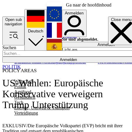
Ga naar de hoofdinhoud
Anmelden
Open sub
Close menu
English
navigation
Deutsch
Français
Sie sind abgemeldet.
Anmelden
Suchen
Licht aus
Español
Anmelden
Ukraine
Politik
Verteidigung
Rapporteur
Newsletters
Event
POLITIK
POLICY AREAS
US-Wahlen: Europäische
Wirtschaft
Politik
Konservative verweigern
Agrifood
Gesundheit
Trump Unterstützung
Tech
Energie, Umwelt & Transport
Verteidigung
EXKLUSIV/Die Europäische Volkspartei (EVP) bricht mit ihrer
Tradition und entsagt dem republikanischen