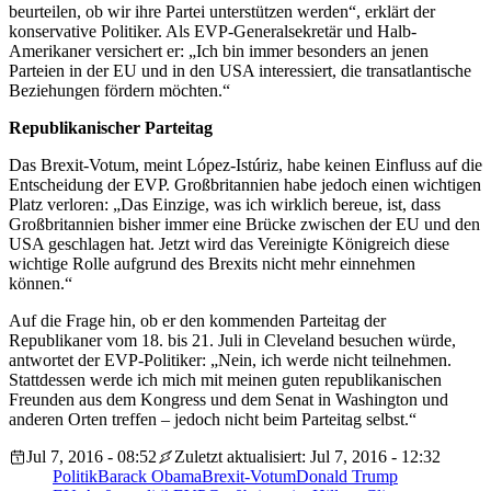
beurteilen, ob wir ihre Partei unterstützen werden“, erklärt der
konservative Politiker. Als EVP-Generalsekretär und Halb-
Amerikaner versichert er: „Ich bin immer besonders an jenen
Parteien in der EU und in den USA interessiert, die transatlantische
Beziehungen fördern möchten.“
Republikanischer Parteitag
Das Brexit-Votum, meint López-Istúriz, habe keinen Einfluss auf die
Entscheidung der EVP. Großbritannien habe jedoch einen wichtigen
Platz verloren: „Das Einzige, was ich wirklich bereue, ist, dass
Großbritannien bisher immer eine Brücke zwischen der EU und den
USA geschlagen hat. Jetzt wird das Vereinigte Königreich diese
wichtige Rolle aufgrund des Brexits nicht mehr einnehmen
können.“
Auf die Frage hin, ob er den kommenden Parteitag der
Republikaner vom 18. bis 21. Juli in Cleveland besuchen würde,
antwortet der EVP-Politiker: „Nein, ich werde nicht teilnehmen.
Stattdessen werde ich mich mit meinen guten republikanischen
Freunden aus dem Kongress und dem Senat in Washington und
anderen Orten treffen – jedoch nicht beim Parteitag selbst.“
Jul 7, 2016 - 08:52
Zuletzt aktualisiert: Jul 7, 2016 - 12:32
Politik
Barack Obama
Brexit-Votum
Donald Trump