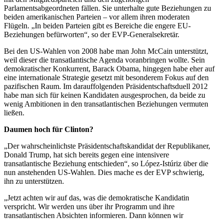
Parlamentsabgeordneten fällen. Sie unterhalte gute Beziehungen zu
beiden amerikanischen Parteien – vor allem ihren moderaten
Flügeln. „In beiden Parteien gibt es Bereiche die engere EU-
Beziehungen befürworten“, so der EVP-Generalsekretär.
Bei den US-Wahlen von 2008 habe man John McCain unterstützt,
weil dieser die transatlantische Agenda voranbringen wollte. Sein
demokratischer Konkurrent, Barack Obama, hingegen habe eher auf
eine internationale Strategie gesetzt mit besonderem Fokus auf den
pazifischen Raum. Im darauffolgenden Präsidentschaftsduell 2012
habe man sich für keinen Kandidaten ausgesprochen, da beide zu
wenig Ambitionen in den transatlantischen Beziehungen vermuten
ließen.
Daumen hoch für Clinton?
„Der wahrscheinlichste Präsidentschaftskandidat der Republikaner,
Donald Trump, hat sich bereits gegen eine intensivere
transatlantische Beziehung entschieden“, so López-Istúriz über die
nun anstehenden US-Wahlen. Dies mache es der EVP schwierig,
ihn zu unterstützen.
„Jetzt achten wir auf das, was die demokratische Kandidatin
verspricht. Wir werden uns über ihr Programm und ihre
transatlantischen Absichten informieren. Dann können wir