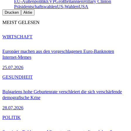
EU-Außenpolitik
EVP
Großbritannien
Hillary Clinton
Präsidentschaftswahlen
US-Wahlen
USA
Drucken
Aktie
MEIST GELESEN
WIRTSCHAFT
Europäer machen aus den vorgeschlagenen Euro-Banknoten
Internet-Memes
25.07.2026
GESUNDHEIT
Bulgariens hohe Geburtenrate verschleiert die sich verschärfende
demografische Krise
28.07.2026
POLITIK