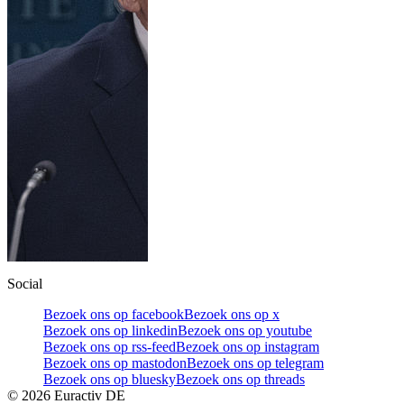
Social
Bezoek ons op facebook
Bezoek ons op x
Bezoek ons op linkedin
Bezoek ons op youtube
Bezoek ons op rss-feed
Bezoek ons op instagram
Bezoek ons op mastodon
Bezoek ons op telegram
Bezoek ons op bluesky
Bezoek ons op threads
©
2026
Euractiv DE