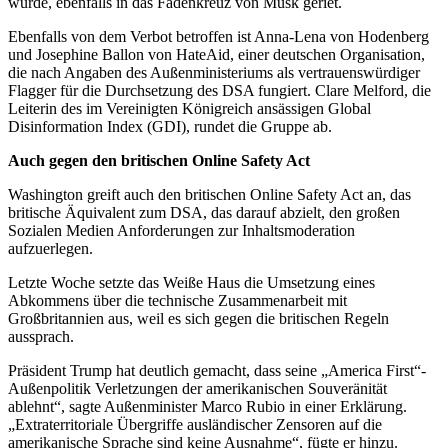
wurde, ebenfalls in das Fadenkreuz von Musk geriet.
Ebenfalls von dem Verbot betroffen ist Anna-Lena von Hodenberg
und Josephine Ballon von HateAid, einer deutschen Organisation,
die nach Angaben des Außenministeriums als vertrauenswürdiger
Flagger für die Durchsetzung des DSA fungiert. Clare Melford, die
Leiterin des im Vereinigten Königreich ansässigen Global
Disinformation Index (GDI), rundet die Gruppe ab.
Auch gegen den britischen Online Safety Act
Washington greift auch den britischen Online Safety Act an, das
britische Äquivalent zum DSA, das darauf abzielt, den großen
Sozialen Medien Anforderungen zur Inhaltsmoderation
aufzuerlegen.
Letzte Woche setzte das Weiße Haus die Umsetzung eines
Abkommens über die technische Zusammenarbeit mit
Großbritannien aus, weil es sich gegen die britischen Regeln
aussprach.
Präsident Trump hat deutlich gemacht, dass seine „America First“-
Außenpolitik Verletzungen der amerikanischen Souveränität
ablehnt“, sagte Außenminister Marco Rubio in einer Erklärung.
„Extraterritoriale Übergriffe ausländischer Zensoren auf die
amerikanische Sprache sind keine Ausnahme“, fügte er hinzu.