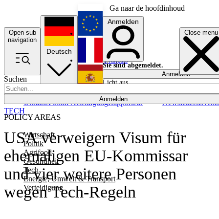
Ga naar de hoofdinhoud
Anmelden
Open sub
Close menu
English
navigation
Deutsch
Français
Sie sind abgemeldet.
Anmelden
Suchen
Licht aus
Español
Anmelden
Ukraine
Politik
Verteidigung
Rapporteur
Newsletters
Event
TECH
POLICY AREAS
USA verweigern Visum für
Wirtschaft
Politik
ehemaligen EU-Kommissar
Agrifood
Gesundheit
und vier weitere Personen
Tech
Energie, Umwelt & Transport
wegen Tech-Regeln
Verteidigung