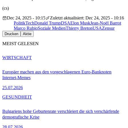
(cs)
Dec 24, 2025 - 10:15
Zuletzt aktualisiert: Dec 24, 2025 - 10:16
Politik
Tech
Donald Trump
DSA
Elon Musk
Jean-Noël Barrot
Marco Rubio
Soziale Medien
Thierry Breton
USA
Zensur
Drucken
Aktie
MEIST GELESEN
WIRTSCHAFT
Europäer machen aus den vorgeschlagenen Euro-Banknoten
Internet-Memes
25.07.2026
GESUNDHEIT
Bulgariens hohe Geburtenrate verschleiert die sich verschärfende
demografische Krise
28.07.2026