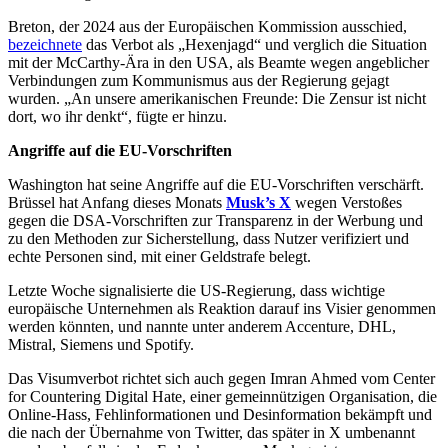
Breton, der 2024 aus der Europäischen Kommission ausschied,
bezeichnete
das Verbot als „Hexenjagd“ und verglich die Situation
mit der McCarthy-Ära in den USA, als Beamte wegen angeblicher
Verbindungen zum Kommunismus aus der Regierung gejagt
wurden. „An unsere amerikanischen Freunde: Die Zensur ist nicht
dort, wo ihr denkt“, fügte er hinzu.
Angriffe auf die EU-Vorschriften
Washington hat seine Angriffe auf die EU-Vorschriften verschärft.
Brüssel hat Anfang dieses Monats
Musk’s X
wegen Verstoßes
gegen die DSA-Vorschriften zur Transparenz in der Werbung und
zu den Methoden zur Sicherstellung, dass Nutzer verifiziert und
echte Personen sind, mit einer Geldstrafe belegt.
Letzte Woche signalisierte die US-Regierung, dass wichtige
europäische Unternehmen als Reaktion darauf ins Visier genommen
werden könnten, und nannte unter anderem Accenture, DHL,
Mistral, Siemens und Spotify.
Das Visumverbot richtet sich auch gegen Imran Ahmed vom Center
for Countering Digital Hate, einer gemeinnützigen Organisation, die
Online-Hass, Fehlinformationen und Desinformation bekämpft und
die nach der Übernahme von Twitter, das später in X umbenannt