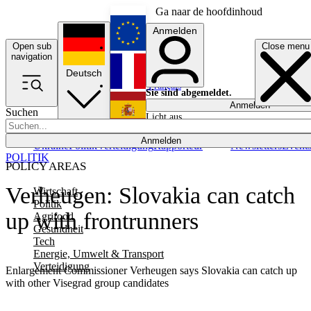
Ga naar de hoofdinhoud
Anmelden
Open sub
Close menu
English
navigation
Deutsch
Français
Sie sind abgemeldet.
Anmelden
Suchen
Licht aus
Español
Anmelden
Ukraine
Politik
Verteidigung
Rapporteur
Newsletters
Event
POLITIK
POLICY AREAS
Verheugen: Slovakia can catch
Wirtschaft
Politik
up with frontrunners
Agrifood
Gesundheit
Tech
Energie, Umwelt & Transport
Verteidigung
Enlargement Commissioner Verheugen says Slovakia can catch up
with other Visegrad group candidates