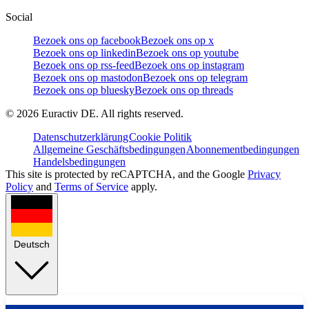
Social
Bezoek ons op facebook
Bezoek ons op x
Bezoek ons op linkedin
Bezoek ons op youtube
Bezoek ons op rss-feed
Bezoek ons op instagram
Bezoek ons op mastodon
Bezoek ons op telegram
Bezoek ons op bluesky
Bezoek ons op threads
©
2026
Euractiv DE. All rights reserved.
Datenschutzerklärung
Cookie Politik
Allgemeine Geschäftsbedingungen
Abonnementbedingungen
Handelsbedingungen
This site is protected by reCAPTCHA, and the Google
Privacy
Policy
and
Terms of Service
apply.
Deutsch