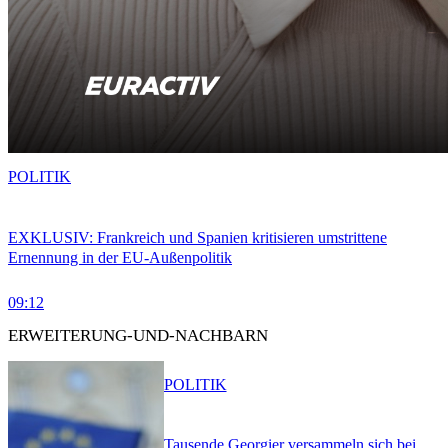
POLITIK
EXKLUSIV: Frankreich und Spanien kritisieren umstrittene
Ernennung in der EU-Außenpolitik
09:12
ERWEITERUNG-UND-NACHBARN
POLITIK
Tausende Georgier versammeln sich bei