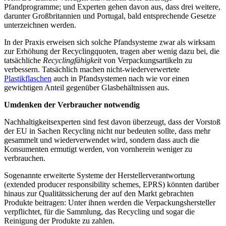
Pfandprogramme; und Experten gehen davon aus, dass drei weitere,
darunter Großbritannien und Portugal, bald entsprechende Gesetze
unterzeichnen werden.
In der Praxis erweisen sich solche Pfandsysteme zwar als wirksam
zur Erhöhung der Recyclingquoten, tragen aber wenig dazu bei, die
tatsächliche
Recyclingfähigkeit
von Verpackungsartikeln zu
verbessern. Tatsächlich machen nicht-wiederverwertete
Plastikflaschen
auch in Pfandsystemen nach wie vor einen
gewichtigen Anteil gegenüber Glasbehältnissen aus.
Umdenken der Verbraucher notwendig
Nachhaltigkeitsexperten sind fest davon überzeugt, dass der Vorstoß
der EU in Sachen Recycling nicht nur bedeuten sollte, dass mehr
gesammelt und wiederverwendet wird, sondern dass auch die
Konsumenten ermutigt werden, von vornherein weniger zu
verbrauchen.
Sogenannte erweiterte Systeme der Herstellerverantwortung
(extended producer responsibility schemes, EPRS) könnten darüber
hinaus zur Qualitätssicherung der auf den Markt gebrachten
Produkte beitragen: Unter ihnen werden die Verpackungshersteller
verpflichtet, für die Sammlung, das Recycling und sogar die
Reinigung der Produkte zu zahlen.