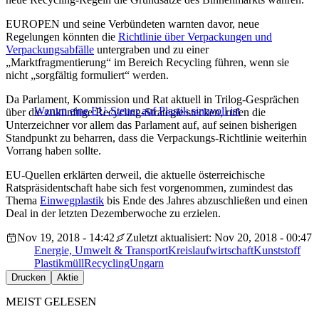
EUROPEN und seine Verbündeten warnten davor, neue
Regelungen könnten die
Richtlinie über Verpackungen und
Verpackungsabfälle
untergraben und zu einer
„Marktfragmentierung“ im Bereich Recycling führen, wenn sie
nicht „sorgfältig formuliert“ werden.
Da Parlament, Kommission und Rat aktuell in Trilog-Gesprächen
Warum eine EU-Steuer auf Plastik sinnvoll ist
über die zukünftige Recycling-Strategie stecken, rufen die
Unterzeichner vor allem das Parlament auf, auf seinen bisherigen
Standpunkt zu beharren, dass die Verpackungs-Richtlinie weiterhin
Vorrang haben sollte.
EU-Quellen erklärten derweil, die aktuelle österreichische
Ratspräsidentschaft habe sich fest vorgenommen, zumindest das
Thema
Einwegplastik
bis Ende des Jahres abzuschließen und einen
Deal in der letzten Dezemberwoche zu erzielen.
Nov 19, 2018 - 14:42
Zuletzt aktualisiert: Nov 20, 2018 - 00:47
Energie, Umwelt & Transport
Kreislaufwirtschaft
Kunststoff
Plastikmüll
Recycling
Ungarn
Drucken
Aktie
MEIST GELESEN