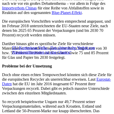
nach wie vor ein großes Debattenthema – vor allem in Folge des
Importverbots Chinas
für eine Reihe von Abfallstoffen sowie in
Reaktion auf den sogenannten
Blue-Planet-Effekt
.
Die europäischen Vorschriften wurden entsprechend angepasst, und
im Februar 2018 unterzeichneten die EU-Staaten neue Ziele, nach
denen bis 2025 65 Prozent der Verpackungen (und bis 2030 70
Prozent) recycelt werden müssen.
Darüber hinaus gibt es spezifische Ziele für verschiedene
EU-Kommissar Vella: „Das chinesische Verbot von
Materialarten: So wurden beispielsweise Recycling-Raten von 30
Plastikmüllimporten ist eine Chance“
bzw. 55 Prozent für Holz und Kunststoff sowie 75 und 85 Prozent
für Glas und Papier bis 2030 festgelegt.
Probleme bei der Umsetzung
Doch ohne einen echten Tempowechsel könnten sich diese Ziele für
die europäischen Recycler als unerreichbar erweisen. Laut
Eurostat-
Daten
hat die EU im Jahr 2016 insgesamt 67 Prozent ihrer
Verpackungen recycelt. Dabei gibt es jedoch massive Unterschiede
zwischen den einzelnen Mitgliedstaaten.
So recycelt beispielsweise Ungarn nur 49,7 Prozent seiner
Verpackungsmaterialien, während auch Kroatien, Estland und
Lettland die 50-Prozent-Marke nur knapp überschreiten. Das