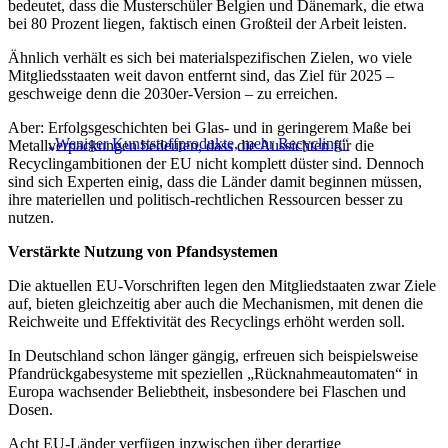
bedeutet, dass die Musterschüler Belgien und Dänemark, die etwa
bei 80 Prozent liegen, faktisch einen Großteil der Arbeit leisten.
Ähnlich verhält es sich bei materialspezifischen Zielen, wo viele
Mitgliedsstaaten weit davon entfernt sind, das Ziel für 2025 –
geschweige denn die 2030er-Version – zu erreichen.
Aber: Erfolgsgeschichten bei Glas- und in geringerem Maße bei
„Weniger Kunststoffprodukte, mehr Recycling“
Metallverpackungen bedeuten, dass die Aussichten für die
Recyclingambitionen der EU nicht komplett düster sind. Dennoch
sind sich Experten einig, dass die Länder damit beginnen müssen,
ihre materiellen und politisch-rechtlichen Ressourcen besser zu
nutzen.
Verstärkte Nutzung von Pfandsystemen
Die aktuellen EU-Vorschriften legen den Mitgliedstaaten zwar Ziele
auf, bieten gleichzeitig aber auch die Mechanismen, mit denen die
Reichweite und Effektivität des Recyclings erhöht werden soll.
In Deutschland schon länger gängig, erfreuen sich beispielsweise
Pfandrückgabesysteme mit speziellen „Rücknahmeautomaten“ in
Europa wachsender Beliebtheit, insbesondere bei Flaschen und
Dosen.
Acht EU-Länder verfügen inzwischen über derartige