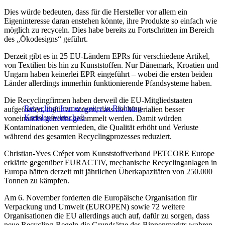
Dies würde bedeuten, dass für die Hersteller vor allem ein
Eigeninteresse daran enstehen könnte, ihre Produkte so einfach wie
möglich zu recyceln. Dies habe bereits zu Fortschritten im Bereich
des „Ökodesigns“ geführt.
Derzeit gibt es in 25 EU-Ländern EPRs für verschiedene Artikel,
von Textilien bis hin zu Kunststoffen. Nur Dänemark, Kroatien und
Ungarn haben keinerlei EPR eingeführt – wobei die ersten beiden
Länder allerdings immerhin funktionierende Pfandsysteme haben.
Die Recyclingfirmen haben derweil die EU-Mitgliedstaaten
Recycling: Immer weiter in Richtung
aufgefordert, dafür zu sorgen, dass die Materialien besser
Kreislaufwirtschaft
voneinander getrennt gesammelt werden. Damit würden
Kontaminationen vermieden, die Qualität erhöht und Verluste
während des gesamten Recyclingprozesses reduziert.
Christian-Yves Crépet vom Kunststoffverband PETCORE Europe
erklärte gegenüber EURACTIV, mechanische Recyclinganlagen in
Europa hätten derzeit mit jährlichen Überkapazitäten von 250.000
Tonnen zu kämpfen.
Am 6. November forderten die Europäische Organisation für
Verpackung und Umwelt (EUROPEN) sowie 72 weitere
Organisationen die EU allerdings auch auf, dafür zu sorgen, dass
neue Recycling-Regeln die Grundsätze des Binnenmarkts wahren.