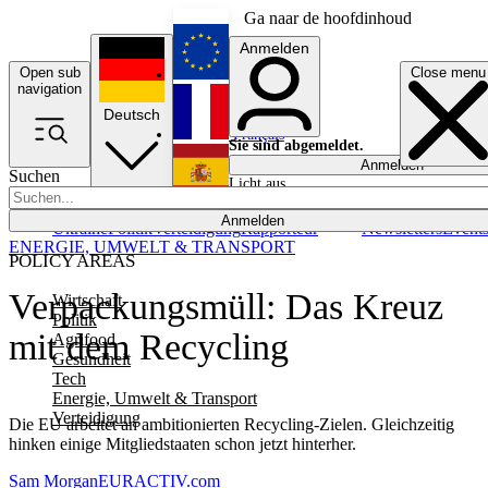
Ga naar de hoofdinhoud
Anmelden
Open sub
Close menu
English
navigation
Deutsch
Français
Sie sind abgemeldet.
Anmelden
Suchen
Licht aus
Español
Anmelden
Ukraine
Politik
Verteidigung
Rapporteur
Newsletters
Event
ENERGIE, UMWELT & TRANSPORT
POLICY AREAS
Verpackungsmüll: Das Kreuz
Wirtschaft
Politik
mit dem Recycling
Agrifood
Gesundheit
Tech
Energie, Umwelt & Transport
Verteidigung
Die EU arbeitet an ambitionierten Recycling-Zielen. Gleichzeitig
hinken einige Mitgliedstaaten schon jetzt hinterher.
Sam Morgan
EURACTIV.com